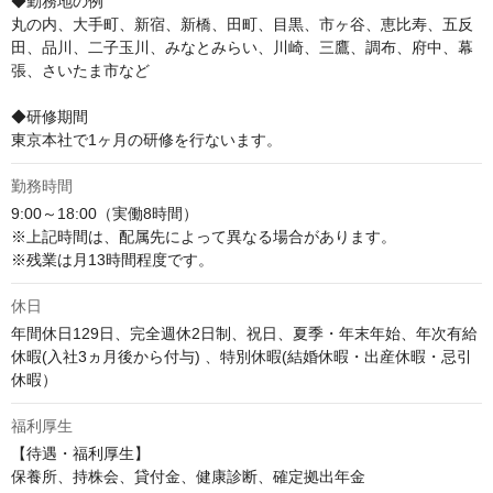
◆勤務地の例

丸の内、大手町、新宿、新橋、田町、目黒、市ヶ谷、恵比寿、五反
田、品川、二子玉川、みなとみらい、川崎、三鷹、調布、府中、幕
張、さいたま市など

◆研修期間

東京本社で1ヶ月の研修を行ないます。
勤務時間
9:00～18:00（実働8時間）

※上記時間は、配属先によって異なる場合があります。

※残業は月13時間程度です。
休日
年間休日129日、完全週休2日制、祝日、夏季・年末年始、年次有給
休暇(入社3ヵ月後から付与) 、特別休暇(結婚休暇・出産休暇・忌引
休暇）
福利厚生
【待遇・福利厚生】

保養所、持株会、貸付金、健康診断、確定拠出年金
