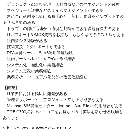
・プロジェクトの進捗管理、人材育成などのマネジメントの経験
・スケジュール調整などのタイムマネジメントができる
・常に自己研鑽をし続ける向上心と、新しい知識をインプットでき
る学ぶ意欲のある
・トラブルの際に迅速かつ適切な判断ができる課題解決力のある
・ITパスポートやMOS資格をお持ち、もしくは同等のスキルがある
・社内情シス経験がある
・技術支援、2次サポートができる
・RPA開発ツール、SaaS運用管理経験
・社内ポータルサイトやFAQの作成経験
・システム化、自動化の業務経験
・システム更改の業務経験
・業務分析、マニュアル化などの改善活動経験
【歓迎】
・IT業界における幅広い知識がある
・管理者サポートや、プロジェクト立ち上げ経験がある
・Microsoft365管理センター、Intune、AutoPilotの使用経験がある
・TOEIC700点以上のスコアをお持ちの方（英語を活かせる現場も
あります）
＼以下に当てはまる方にピッタリ！／