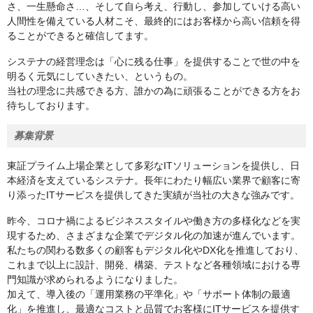
さ、一生懸命さ…、そして自ら考え、行動し、参加していける高い
人間性を備えている人材こそ、最終的にはお客様から高い信頼を得
ることができると確信してます。
システナの経営理念は「心に残る仕事」を提供することで世の中を
明るく元気にしていきたい、というもの。
当社の理念に共感できる方、誰かの為に頑張ることができる方をお
待ちしております。
募集背景
東証プライム上場企業として多彩なITソリューションを提供し、日
本経済を支えているシステナ。長年にわたり幅広い業界で顧客に寄
り添ったITサービスを提供してきた実績が当社の大きな強みです。
昨今、コロナ禍によるビジネススタイルや働き方の多様化などを実
現するため、さまざまな企業でデジタル化の加速が進んでいます。
私たちの関わる数多くの顧客もデジタル化やDX化を推進しており、
これまで以上に設計、開発、構築、テストなど各種領域における専
門知識が求められるようになりました。
加えて、導入後の「運用業務の平準化」や「サポート体制の最適
化」を推進し、最適なコストと品質でお客様にITサービスを提供す