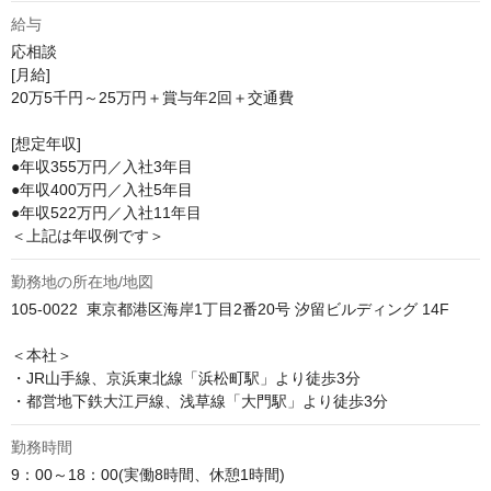
給与
応相談
[月給]

20万5千円～25万円＋賞与年2回＋交通費

[想定年収]

●年収355万円／入社3年目

●年収400万円／入社5年目

●年収522万円／入社11年目

＜上記は年収例です＞
勤務地の所在地/地図
105-0022  東京都港区海岸1丁目2番20号 汐留ビルディング 14F

＜本社＞

・JR山手線、京浜東北線「浜松町駅」より徒歩3分

・都営地下鉄大江戸線、浅草線「大門駅」より徒歩3分
勤務時間
9：00～18：00(実働8時間、休憩1時間)