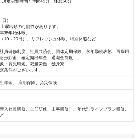
05　所定労働時間7 時間45分　休憩50分
日）

回土曜出勤の可能性があります。

年末年始休暇、

（10～20日）、リフレッシュ休暇、特別休暇など
社員研修制度、社員共済会、団体定期保険、永年勤続表彰、再雇用

財形貯蓄、確定拠出年金、退職金制度

象：育児時短、裁量労働、独身寮

寮条件がございます。
生年金、 雇用保険、労災保険
新入社員研修、主任研修、主事研修）、年代別ライフプラン研修、
ど