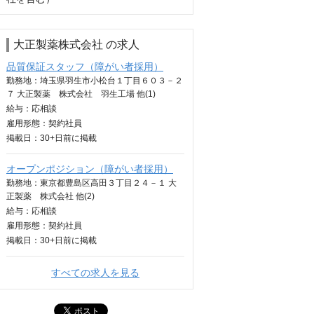
大正製薬株式会社 の求人
品質保証スタッフ（障がい者採用）
勤務地：埼玉県羽生市小松台１丁目６０３－２
７ 大正製薬 株式会社 羽生工場 他(1)
給与：
応相談
雇用形態：契約社員
掲載日：
30+日
前に掲載
オープンポジション（障がい者採用）
勤務地：東京都豊島区高田３丁目２４－１ 大
正製薬 株式会社 他(2)
給与：
応相談
雇用形態：契約社員
掲載日：
30+日
前に掲載
すべての求人を見る