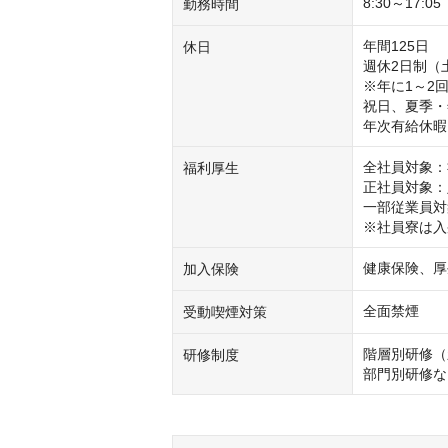
8:30～17:
勤務時間
年間125日

休日
週休2日制（土
※年に1～2
祝日、夏季・
年次有給休暇
全社員対象：
福利厚生
正社員対象：
一部従業員対
※社員寮は入
健康保険、厚
加入保険
全面禁煙
受動喫煙対策
階層別研修（
研修制度
部門別研修な