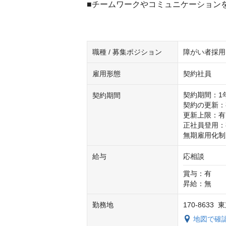
■チームワークやコミュニケーション
職種 / 募集ポジション
障がい者採用
雇用形態
契約社員
契約期間：1年
契約期間
契約の更新：
更新上限：有

正社員登用：
無期雇用化制
給与
応相談
賞与：有　

昇給：無
勤務地
170-863
地図で確