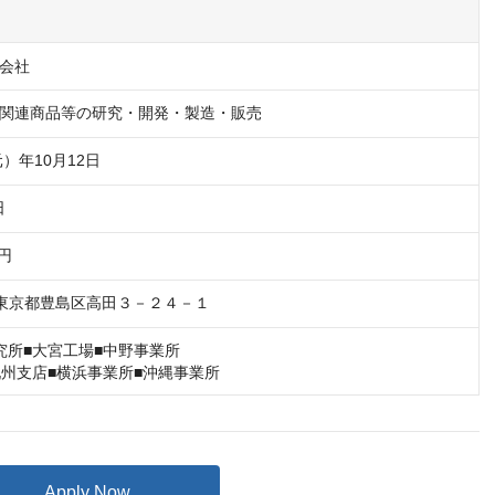
会社
関連商品等の研究・開発・製造・販売
元）年10月12日
日
万円
33 東京都豊島区高田３－２４－１
究所■大宮工場■中野事業所

九州支店■横浜事業所■沖縄事業所
Apply Now