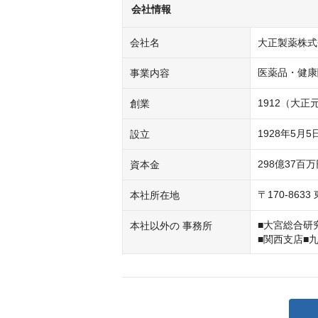
会社情報
会社名
大正製薬株式
医薬品・健康
事業内容
1912（大正
創業
1928年5月5
設立
298億37百
資本金
〒170-86
本社所在地
■大宮総合研
本社以外の 事務所
■関西支店■