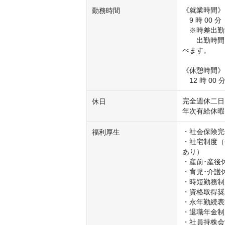
《就業時間》 
勤務時間
　9 時 00 分
　※時差出勤
　　出勤時間を
べます。

《休憩時間》

　12 時 00 分
完全週休二日
休日
年次有給休暇
・社会保険完
福利厚生
・社宅制度（
あり）

・産前･産後休
・育児･介護休
・時短勤務制
・資格取得奨
・永年勤続表
・退職年金制
・社員持株会