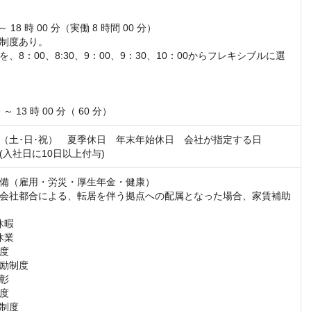


 ～ 18 時 00 分（実働 8 時間 00 分）

制度あり。

、8：00、8:30、9：00、9：30、10：00からフレキシブルに選
 ～ 13 時 00 分（ 60 分）
（土･日･祝）　夏季休日　年末年始休日　会社が指定する日

(入社日に10日以上付与)
備（雇用・労災・厚生年金・健康）

会社都合による、転居を伴う拠点への配属となった場合、家賃補助
暇

業

度

励制度

彰

度

制度
