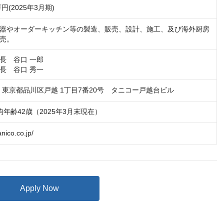
万円(2025年3月期)
器やオーダーキッチン等の製造、販売、設計、施工、及び海外厨房
売。
長　谷口 一郎

長　谷口 秀一
41　東京都品川区戸越 1丁目7番20号　タニコー戸越台ビル
平均年齢42歳（2025年3月末現在）
anico.co.jp/
Apply Now