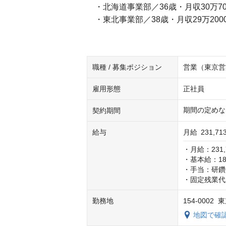
・北海道事業部／36歳・月収30万70
・東北事業部／38歳・月収29万200
職種 / 募集ポジション
営業（東京営
雇用形態
正社員
期間の定めな
契約期間
給与
月給
231,71
・月給：231,71
・基本給：184,
・手当：研鑽
・固定残業代
勤務地
154-000
地図で確