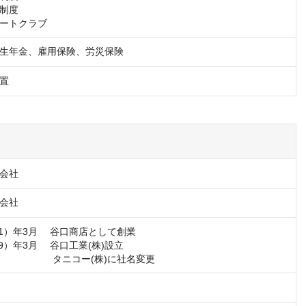
制度

ートクラブ
生年金、雇用保険、労災保険
置
会社
会社
21）年3月 　谷口商店として創業

39）年3月 　谷口工業(株)設立

円