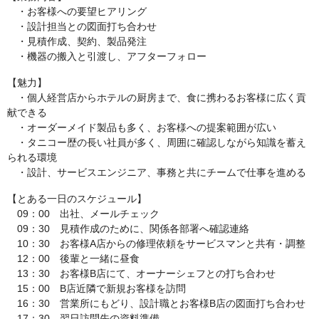
・お客様への要望ヒアリング
・設計担当との図面打ち合わせ
・見積作成、契約、製品発注
・機器の搬入と引渡し、アフターフォロー
【魅力】
・個人経営店からホテルの厨房まで、食に携わるお客様に広く貢
献できる
・オーダーメイド製品も多く、お客様への提案範囲が広い
・タニコー歴の長い社員が多く、周囲に確認しながら知識を蓄え
られる環境
・設計、サービスエンジニア、事務と共にチームで仕事を進める
【とある一日のスケジュール】
09：00 出社、メールチェック
09：30 見積作成のために、関係各部署へ確認連絡
10：30 お客様A店からの修理依頼をサービスマンと共有・調整
12：00 後輩と一緒に昼食
13：30 お客様B店にて、オーナーシェフとの打ち合わせ
15：00 B店近隣で新規お客様を訪問
16：30 営業所にもどり、設計職とお客様B店の図面打ち合わせ
17：30 翌日訪問先の資料準備