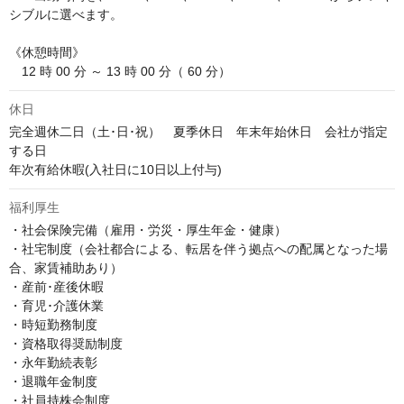
シブルに選べます。

《休憩時間》

　12 時 00 分 ～ 13 時 00 分（ 60 分）
休日
完全週休二日（土･日･祝）　夏季休日　年末年始休日　会社が指定
する日

年次有給休暇(入社日に10日以上付与)
福利厚生
・社会保険完備（雇用・労災・厚生年金・健康）

・社宅制度（会社都合による、転居を伴う拠点への配属となった場
合、家賃補助あり）

・産前･産後休暇

・育児･介護休業

・時短勤務制度

・資格取得奨励制度

・永年勤続表彰

・退職年金制度

・社員持株会制度
