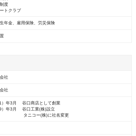
制度

ートクラブ
生年金、雇用保険、労災保険
置
会社
会社
21）年3月 　谷口商店として創業

39）年3月 　谷口工業(株)設立

円