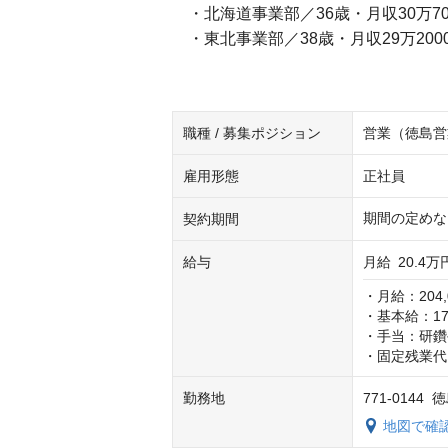
・北海道事業部／36歳・月収30万70
・東北事業部／38歳・月収29万200
職種 / 募集ポジション
営業（徳島営
雇用形態
正社員
期間の定めな
契約期間
給与
月給
20.4万
・月給：204,0
・基本給：174,
・手当：研鑽
・固定残業代
勤務地
771-0144
地図で確