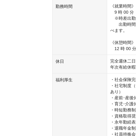
《就業時間》 
勤務時間
　9 時 00 分
　※時差出勤
　　出勤時間を
べます。

《休憩時間》

　12 時 00 分
完全週休二日
休日
年次有給休暇
・社会保険完
福利厚生
・社宅制度（
あり）

・産前･産後休
・育児･介護休
・時短勤務制
・資格取得奨
・永年勤続表
・退職年金制
・社員持株会