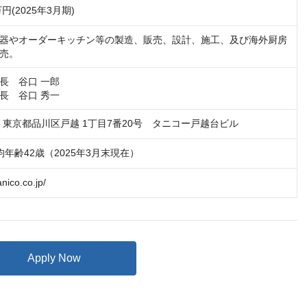
万円(2025年3月期)
器やオーダーキッチン等の製造、販売、設計、施工、及び海外厨房
売。
長　谷口 一郎

長　谷口 秀一
41　東京都品川区戸越 1丁目7番20号　タニコー戸越台ビル
平均年齢42歳（2025年3月末現在）
anico.co.jp/
Apply Now