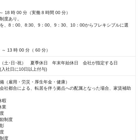


 ～ 18 時 00 分（実働 8 時間 00 分）

制度あり。

、8：00、8:30、9：00、9：30、10：00からフレキシブルに選
 ～ 13 時 00 分（ 60 分）
（土･日･祝）　夏季休日　年末年始休日　会社が指定する日

(入社日に10日以上付与)
備（雇用・労災・厚生年金・健康）

会社都合による、転居を伴う拠点への配属となった場合、家賃補助
暇

業

度

励制度

彰

度

制度
