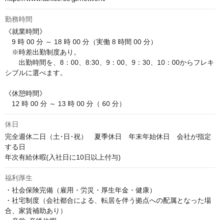
勤務時間
《就業時間》 

　9 時 00 分 ～ 18 時 00 分（実働 8 時間 00 分）

　※時差出勤制度あり。

　　出勤時間を、8：00、8:30、9：00、9：30、10：00からフレキ
シブルに選べます。

《休憩時間》

　12 時 00 分 ～ 13 時 00 分（ 60 分）
休日
完全週休二日（土･日･祝）　夏季休日　年末年始休日　会社が指定
する日

年次有給休暇(入社日に10日以上付与)
福利厚生
・社会保険完備（雇用・労災・厚生年金・健康）

・社宅制度（会社都合による、転居を伴う拠点への配属となった場
合、家賃補助あり）
