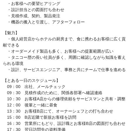
・お客様への要望ヒアリング
・設計担当との図面打ち合わせ
・見積作成、契約、製品発注
・機器の搬入と引渡し、アフターフォロー
【魅力】
・個人経営店からホテルの厨房まで、食に携わるお客様に広く貢
献できる
・オーダーメイド製品も多く、お客様への提案範囲が広い
・タニコー歴の長い社員が多く、周囲に確認しながら知識を蓄え
られる環境
・設計、サービスエンジニア、事務と共にチームで仕事を進める
【とある一日のスケジュール】
09：00 出社、メールチェック
09：30 見積作成のために、関係各部署へ確認連絡
10：30 お客様A店からの修理依頼をサービスマンと共有・調整
12：00 後輩と一緒に昼食
13：30 お客様B店にて、オーナーシェフとの打ち合わせ
15：00 B店近隣で新規お客様を訪問
16：30 営業所にもどり、設計職とお客様B店の図面打ち合わせ
17：30 翌日訪問先の資料準備