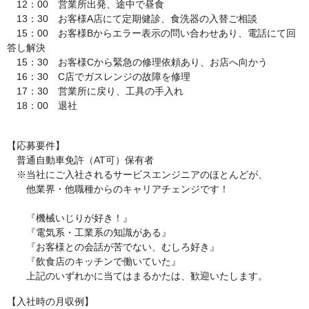
12：00 営業所出発、途中で昼食
13：30 お客様A店にて定期健診、食洗器の入替ご相談
15：00 お客様Bからエラー表示の問い合わせあり、電話にて回
答し解決
15：30 お客様Cから緊急の修理依頼あり、お店へ向かう
16：30 C店でガスレンジの故障を修理
17：30 営業所に戻り、工具の手入れ
18：00 退社
【応募要件】
普通自動車免許（AT可）保有者
※当社にご入社されるサービスエンジニアのほとんどが、
他業界・他職種からのキャリアチェンジです！
『機械いじりが好き！』
『電気系・工業系の知識がある』
『お客様との会話が苦でない、むしろ好き』
『飲食店のキッチンで働いていた』
上記のいずれかに当てはまるかたは、歓迎いたします。
【入社時の月収例】