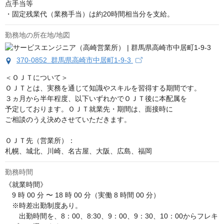
点手当等

・固定残業代（業務手当）は約20時間相当分を支給。
勤務地の所在地/地図
370-0852 群馬県高崎市中居町1-9-3
＜ＯＪＴについて＞

ＯＪＴとは、実務を通じて知識やスキルを習得する期間です。

３ヵ月から半年程度、以下いずれかでＯＪＴ後に本配属を

予定しております。ＯＪＴ就業先・期間は、面接時に

ご相談のうえ決めさせていただきます。

ＯＪＴ先（営業所）：

札幌、城北、川崎、名古屋、大阪、広島、福岡
勤務時間
《就業時間》 

　9 時 00 分 〜 18 時 00 分（実働 8 時間 00 分）

　※時差出勤制度あり。

　　出勤時間を、8：00、8:30、9：00、9：30、10：00からフレキ