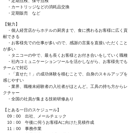
・定期点検、保守点検
・カートリッジなどの消耗品交換
・定期販売 など
【魅力】
・個人経営店からホテルの厨房まで、食に携わるお客様に広く貢
献できる
・お客様先での仕事が多いので、感謝の言葉を直接いただくこと
が多い
・タニコーの中で、最も長くお客様とお付き合いをしていく職種
・社内コミュニケーションツールを活かしながら、お客様先でも
チームで対応
・「直せた！」の成功体験を積むことで、自身のスキルアップを
感じやすい
・業界、職種未経験者の入社者がほとんど。工具の持ち方からレ
クチャー
・全国の社員が集まる技術研修あり
【とある一日のスケジュール】
09：00 出社、メールチェック
10：00 午後に伺うお客様Aに向けた見積作成
11：00 事務作業