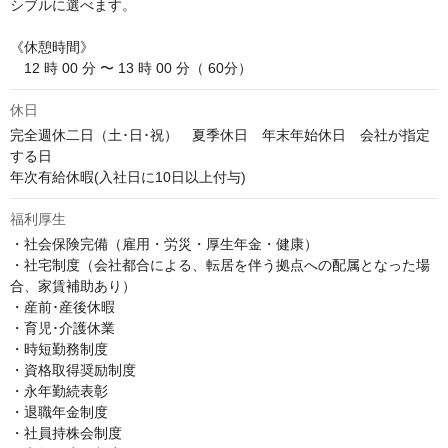
シブルに選べます。

《休憩時間》

　12 時 00 分 〜 13 時 00 分（ 60分）
休日
完全週休二日（土･日･祝）　夏季休日　年末年始休日　会社が指定
する日

年次有給休暇(入社日に10日以上付与)
福利厚生
・社会保険完備（雇用・労災・厚生年金・健康）

・社宅制度（会社都合による、転居を伴う拠点への配属となった場
合、家賃補助あり）

・産前･産後休暇

・育児･介護休業

・時短勤務制度

・資格取得奨励制度

・永年勤続表彰

・退職年金制度

・社員持株会制度
