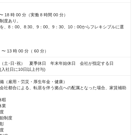


 〜 18 時 00 分（実働 8 時間 00 分）

制度あり。

、8：00、8:30、9：00、9：30、10：00からフレキシブルに選
 〜 13 時 00 分（ 60 分）
（土･日･祝）　夏季休日　年末年始休日　会社が指定する日

(入社日に10日以上付与)
備（雇用・労災・厚生年金・健康）

会社都合による、転居を伴う拠点への配属となった場合、家賃補助
暇

業

度

励制度

彰

度
