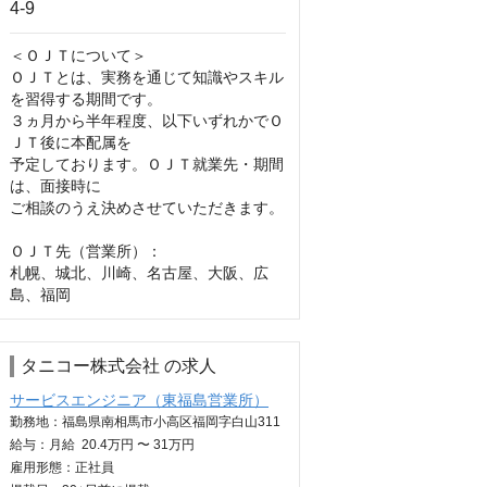
＜ＯＪＴについて＞

ＯＪＴとは、実務を通じて知識やスキル
を習得する期間です。

３ヵ月から半年程度、以下いずれかでＯ
ＪＴ後に本配属を

予定しております。ＯＪＴ就業先・期間
は、面接時に

ご相談のうえ決めさせていただきます。

ＯＪＴ先（営業所）：

札幌、城北、川崎、名古屋、大阪、広
島、福岡
タニコー株式会社 の求人
サービスエンジニア（東福島営業所）
勤務地：福島県南相馬市小高区福岡字白山311
給与：
月給
20.4万円 〜 31万円
雇用形態：正社員