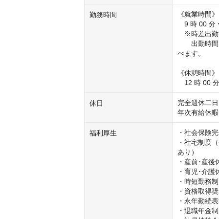
《就業時間》 
勤務時間
　9 時 00 分
　※時差出勤
　　出勤時間を
べます。

《休憩時間》

　12 時 00 分
完全週休二日
休日
年次有給休暇
・社会保険完
福利厚生
・社宅制度（
あり）

・産前･産後休
・育児･介護休
・時短勤務制
・資格取得奨
・永年勤続表
・退職年金制