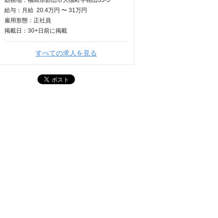
勤務地：福島県郡山市大槻町字柏山35-5
給与：
月給
20.4万円 〜 31万円
雇用形態：正社員
掲載日：
30+日
前に掲載
すべての求人を見る