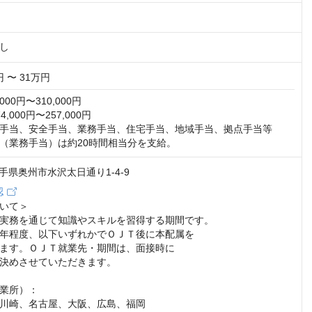
し
円 〜 31万円
00円〜310,000円

000円〜257,000円

手当、安全手当、業務手当、住宅手当、地域手当、拠点手当等

（業務手当）は約20時間相当分を支給。
 岩手県奥州市水沢太日通り1-4-9
認
いて＞

実務を通じて知識やスキルを習得する期間です。

年程度、以下いずれかでＯＪＴ後に本配属を

ます。ＯＪＴ就業先・期間は、面接時に

決めさせていただきます。

業所）：

川崎、名古屋、大阪、広島、福岡