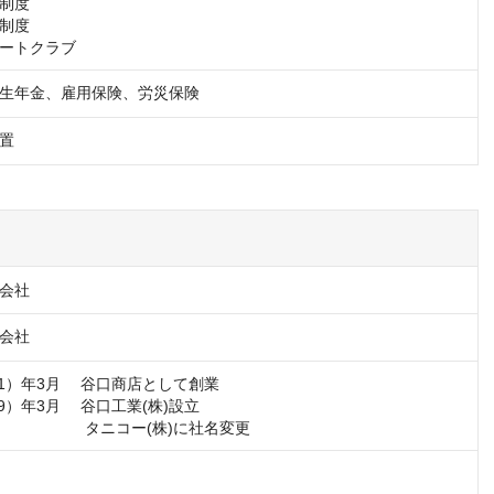
制度

制度

ートクラブ
生年金、雇用保険、労災保険
置
会社
会社
21）年3月 　谷口商店として創業

39）年3月 　谷口工業(株)設立

円