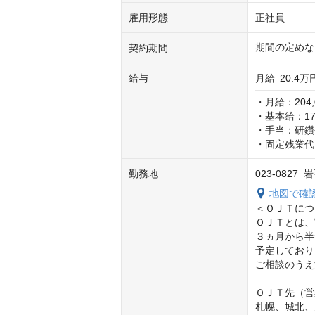
雇用形態
正社員
期間の定めな
契約期間
給与
月給
20.4万
・月給：204,0
・基本給：174,
・手当：研鑽
・固定残業代
勤務地
023-0827
地図で確
＜ＯＪＴにつ
ＯＪＴとは、
３ヵ月から半
予定しており
ご相談のうえ
ＯＪＴ先（営
札幌、城北、