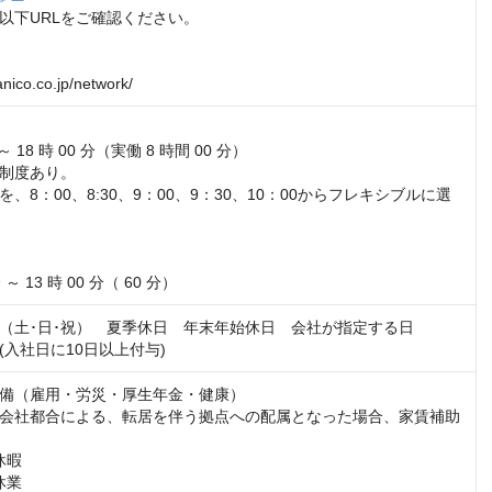
以下URLをご確認ください。

anico.co.jp/network/


 ～ 18 時 00 分（実働 8 時間 00 分）

制度あり。

、8：00、8:30、9：00、9：30、10：00からフレキシブルに選
 ～ 13 時 00 分（ 60 分）
（土･日･祝）　夏季休日　年末年始休日　会社が指定する日

(入社日に10日以上付与)
備（雇用・労災・厚生年金・健康）

会社都合による、転居を伴う拠点への配属となった場合、家賃補助
暇

業
