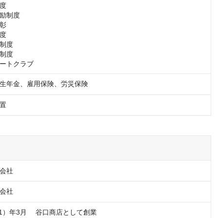
度

励制度

彰

度

制度

制度

ートクラブ
生年金、雇用保険、労災保険
置
会社
会社
21）年3月 　谷口商店として創業
