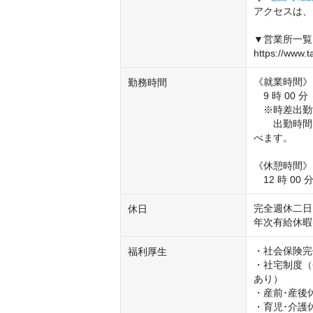
アクセスは、
▼営業所一覧

https://www.t
《就業時間》 
勤務時間
　9 時 00 分
　※時差出勤
　　出勤時間を
べます。

《休憩時間》

　12 時 00 分
完全週休二日
休日
年次有給休暇
・社会保険完
福利厚生
・社宅制度（
あり）

・産前･産後休
・育児･介護休