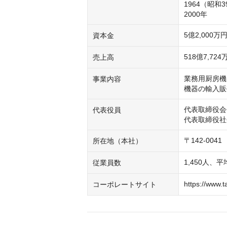
1964（昭和
5億2,000万
資本金
518億7,724
売上高
業務用厨房機
事業内容
機器の輸入販
代表取締役会
代表役員
代表取締役社
〒142-00
所在地（本社）
1,450人、
従業員数
https://www.t
コーポレートサイト