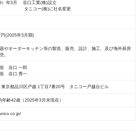
39）年3月 　谷口工業(株)設立

円
万円(2025年3月期)
器やオーダーキッチン等の製造、販売、設計、施工、及び海外厨房
売。
長　谷口 一郎

長　谷口 秀一
41　東京都品川区戸越 1丁目7番20号　タニコー戸越台ビル
平均年齢42歳（2025年3月末現在）
anico.co.jp/