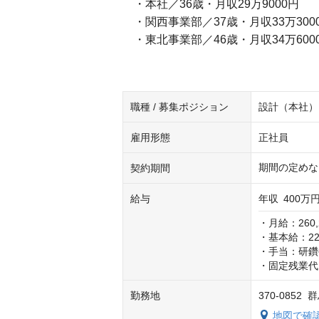
・本社／36歳・月収29万9000円
・関西事業部／37歳・月収33万300
・東北事業部／46歳・月収34万600
職種 / 募集ポジション
設計（本社）
雇用形態
正社員
期間の定めな
契約期間
給与
年収
400万円
・月給：260,2
・基本給：225,
・手当：研鑽
・固定残業代
勤務地
370-0852
地図で確