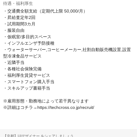
待遇・福利厚生
・交通費全額支給（定期代上限 50,000/月）

・昇給査定年2回

・試用期間3カ月

・服装自由

・仮眠室/多目的スペース

・インフルエンザ予防接種

・ウォーターサーバー,コーヒーメーカー,社割自動販売機設置,設置
型冷凍食品サービス

・近隣手当

・各種社会保険完備

・福利厚生賃貸サービス

・スマートフォン購入手当

・スキルアップ書籍手当

※雇用形態・勤務地によって若干異なります

※詳細はコチラ→https://techcross.co.jp/recruit/
【京都】UIデザイナー をシェアしましょう