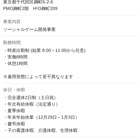
東京都千代田区麹町6-2-6

PMO麹町2階　H¹O麹町209
事業内容
ソーシャルゲーム開発事業
勤務時間
・時差出勤制 (始業 8:00～11:00から任意)

・実働8時間

・休憩1時間

※雇用形態によって若干異なります
休日・休暇
・完全週休2日制（土日祝）

・年次有給休暇（法定通り）

・夏季休暇

・年末年始休業（12月29日～1月3日）

・慶弔休暇

・子の看護休暇、介護休暇、生理休暇