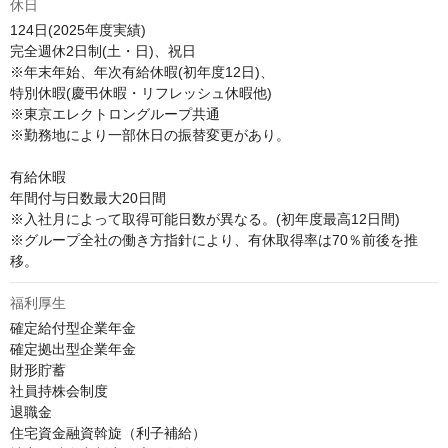
休日
124日(2025年度実績)

完全週休2日制(土・日)、祝日

※年末年始、年次有給休暇(初年度12日)、

特別休暇(慶弔休暇・リフレッシュ休暇他) 

※東京エレクトロングループ共通 

※勤務地により一部休日の振替変更があり。

有給休暇

年間付与日数最大20日間

※入社月によって取得可能日数が異なる。(初年度最高12日間)

※グループ全社の働き方指針により、有休取得率は70％前後を推
移。
福利厚生
確定給付型企業年金 

確定拠出型企業年金

財形貯蓄 

社員持株会制度 

退職金 

住宅資金融資斡旋（利子補給） 
