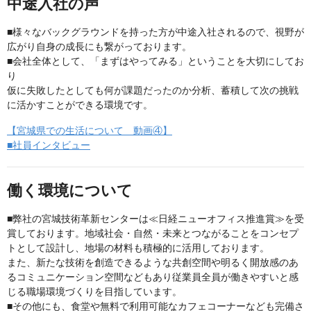
中途入社の声
■様々なバックグラウンドを持った方が中途入社されるので、視野が
広がり自身の成長にも繋がっております。
■会社全体として、「まずはやってみる」ということを大切にしてお
り
仮に失敗したとしても何が課題だったのか分析、蓄積して次の挑戦
に活かすことができる環境です。
【宮城県での生活について 動画④】
■社員インタビュー
働く環境について
■弊社の宮城技術革新センターは≪日経ニューオフィス推進賞≫を受
賞しております。地域社会・自然・未来とつながることをコンセプ
トとして設計し、地場の材料も積極的に活用しております。
また、新たな技術を創造できるような共創空間や明るく開放感のあ
るコミュニケーション空間などもあり従業員全員が働きやすいと感
じる職場環境づくりを目指しています。
■その他にも、食堂や無料で利用可能なカフェコーナーなども完備さ