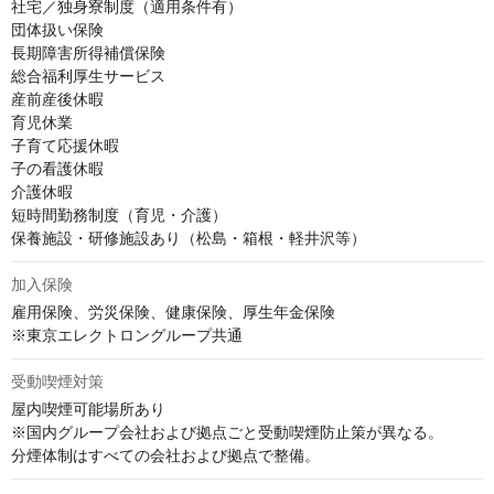
社宅／独身寮制度（適用条件有） 

団体扱い保険 

長期障害所得補償保険 

総合福利厚生サービス　

産前産後休暇 

育児休業 

子育て応援休暇 

子の看護休暇 

介護休暇 

短時間勤務制度（育児・介護）　

保養施設・研修施設あり（松島・箱根・軽井沢等）
加入保険
雇用保険、労災保険、健康保険、厚生年金保険

※東京エレクトロングループ共通
受動喫煙対策
屋内喫煙可能場所あり

※国内グループ会社および拠点ごと受動喫煙防止策が異なる。

分煙体制はすべての会社および拠点で整備。