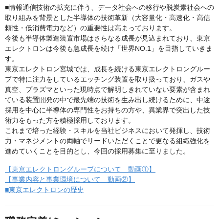
■情報通信技術の拡充に伴う、データ社会への移行や脱炭素社会への
取り組みを背景とした半導体の技術革新（大容量化・高速化・高信
頼性・低消費電力など）の重要性は高まっております。
今後も半導体製造装置市場はさらなる成長が見込まれており、東京
エレクトロンは今後も急成長を続け「世界NO.1」を目指していきま
す。
東京エレクトロン宮城では、成長を続ける東京エレクトロングルー
プで特に注力をしているエッチング装置を取り扱っており、ガスや
真空、プラズマといった現時点で解明しきれていない要素が含まれ
ている装置開発の中で最先端の技術を生み出し続けるために、中途
採用を中心に半導体の専門性をお持ちの方や、異業界で突出した技
術力をもった方を積極採用しております。
これまで培った経験・スキルを当社ビジネスにおいて発揮し、技術
力・マネジメントの両軸でリードいただくことで更なる組織強化を
進めていくことを目的とし、今回の採用募集に至りました。
【東京エレクトロングループについて 動画①】
【事業内容と事業環境について 動画②】
■東京エレクトロンの歴史