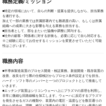
職務定義/ミッション
■特定の領域において、自らの判断・提案を提供しながら、担当業務
を遂行する。
加えて一部の業務では所属部署内でも難易度の高い、もしくは所属
組織への成果に大きな影響を与える業務を担当する。
■担当者として、部をまたいだ協働や調整に関与する。
■社外の顧客・関係者に対する折衝も、必要に応じて自ら対応する。
※ご経験に応じてお任せするミッションを変更させていただく可能
性はございます。
職務内容
■半導体製造装置のプロセス開発・検証業務。新規開発・既存装置の
改善、改良を行う際の仕様検討からプロセス条件設定までを担当。
ハード・ソフト等のメンバーと一つのプロジェクトとして推進して
いきます。
■エッチング装置はシリコンウェーハ上にプラズマの原理を利用し、
非常に微細な回路線幅を加工します。ウェーハに反応するプラズマ
を発生させるガスの種類や、装置内の電圧・温度などを数百通りの
中から組合せ、調整。検証と評価を繰り返し、従来にない最適な組