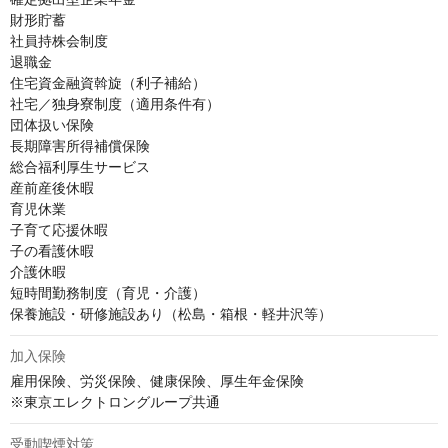
財形貯蓄 

社員持株会制度 

退職金 

住宅資金融資斡旋（利子補給） 

社宅／独身寮制度（適用条件有） 

団体扱い保険 

長期障害所得補償保険 

総合福利厚生サービス　

産前産後休暇 

育児休業 

子育て応援休暇 

子の看護休暇 

介護休暇 

短時間勤務制度（育児・介護）　

保養施設・研修施設あり（松島・箱根・軽井沢等）
加入保険
雇用保険、労災保険、健康保険、厚生年金保険

※東京エレクトロングループ共通
受動喫煙対策