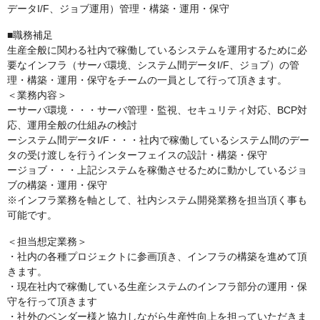
データI/F、ジョブ運用）管理・構築・運用・保守
■職務補足
生産全般に関わる社内で稼働しているシステムを運用するために必
要なインフラ（サーバ環境、システム間データI/F、ジョブ）の管
理・構築・運用・保守をチームの一員として行って頂きます。
＜業務内容＞
ーサーバ環境・・・サーバ管理・監視、セキュリティ対応、BCP対
応、運用全般の仕組みの検討
ーシステム間データI/F・・・社内で稼働しているシステム間のデー
タの受け渡しを行うインターフェイスの設計・構築・保守
ージョブ・・・上記システムを稼働させるために動かしているジョ
ブの構築・運用・保守
※インフラ業務を軸として、社内システム開発業務を担当頂く事も
可能です。
＜担当想定業務＞
・社内の各種プロジェクトに参画頂き、インフラの構築を進めて頂
きます。
・現在社内で稼働している生産システムのインフラ部分の運用・保
守を行って頂きます
・社外のベンダー様と協力しながら生産性向上を担っていただきま