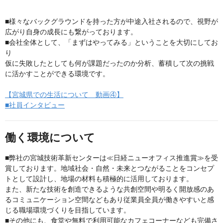
■様々なバックグラウンドを持った方が中途入社されるので、視野が
広がり自身の成長にも繋がっております。
■会社全体として、「まずはやってみる」ということを大切にしてお
り
仮に失敗したとしても何が課題だったのか分析、蓄積して次の挑戦
に活かすことができる環境です。
【宮城県での生活について 動画④】
■社員インタビュー
働く環境について
■弊社の宮城技術革新センターは≪日経ニューオフィス推進賞≫を受
賞しております。地域社会・自然・未来とつながることをコンセプ
トとして設計し、地場の材料も積極的に活用しております。
また、新たな技術を創造できるような共創空間や明るく開放感のあ
るコミュニケーション空間などもあり従業員全員が働きやすいと感
じる職場環境づくりを目指しています。
■その他にも、食堂や無料で利用可能なカフェコーナーなども完備さ