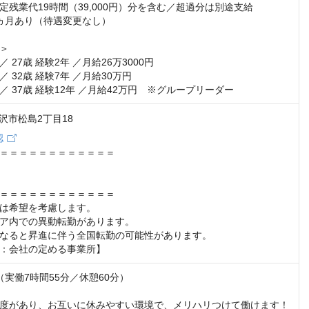
定残業代19時間（39,000円）分を含む／超過分は別途支給

ヵ月あり（待遇変更なし）

＞

／ 27歳 経験2年 ／月給26万3000円

／ 32歳 経験7年 ／月給30万円

 ／ 37歳 経験12年 ／月給42万円　※グループリーダー
 金沢市松島2丁目18
認
＝＝＝＝＝＝＝＝＝＝＝＝

＝＝＝＝＝＝＝＝＝＝＝＝

は希望を考慮します。

ア内での異動転勤があります。

なると昇進に伴う全国転勤の可能性があります。

：会社の定める事業所】
25（実働7時間55分／休憩60分）

度があり、お互いに休みやすい環境で、メリハリつけて働けます！
