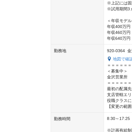
※上記には固
※試用期間3
＜年収モデル
年収400万円 
年収460万円 
年収640万円
勤務地
920-0364
地図で確
＝＝＝＝＝＝
＜募集中＞

金沢営業所

＝＝＝＝＝＝
最初の配属先
支店管轄エリ
役職クラスに
【変更の範囲
8:30～17:
勤務時間
※計画有給制