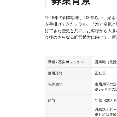
募集背景
1918年の創業以来、100年以上、
を手掛けてきたテラル。「水と空気と
げてきた歴史と共に、お客様から大き
今後のさらなる経営拡大に向けて、新
職種 / 募集ポジション
営業職（北陸
雇用形態
正社員
雇用期間の定
契約期間
※3ヶ月間の
給与
年収
420万円
月給26万円～
※月給は年齢