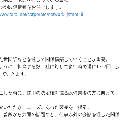
渉や関係構築をお任せします。
/www.teral.net/corporate/network_j/#net_8
た世間話などを通して関係構築していくことが重要。
ように、担当する数十社に対して多い時で週に1～2回、少
していきます。
生した時に、採用の決定権を握る設備業者の方に向けて、
介いただき、ニーズにあった製品をご提案。
、普段から共通の話題など、仕事以外の会話を通した関係