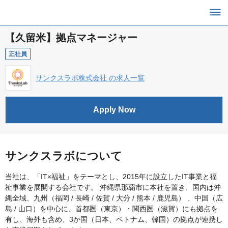
【久留米】拠点マネージャー
正社員
サンクスラボ株式会社 の求人一覧
Apply Now
サンクスラボについて
当社は、「IT×福祉」をテーマとし、2015年に設立したIT事業と福
祉事業を展開する会社です。 沖縄県那覇市に本社を置き、国内は沖
縄全域、九州（福岡 / 長崎 / 佐賀 / 大分 / 熊本 / 鹿児島） 、中国（広
島 / 山口）を中心に、首都圏（東京）・関西圏（滋賀）にも拠点を
有し、海外も含め、3か国（日本、ベトナム、韓国）の拠点が連携し