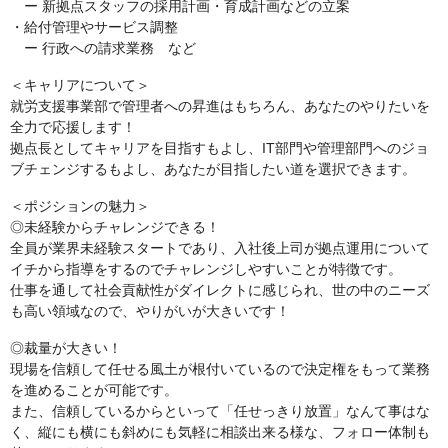
ー 新拠点スタッフの採用計画・育成計画などの立案
・給付管理やサービス調整
ー 行政への請求業務 など
＜キャリアについて＞
就労支援事業部で管理者への昇進はもちろん、あなたのやりたいを
全力で応援します！
拠点長としてキャリアを目指すもよし、IT部門や管理部門へのジョ
ブチェンジするもよし、あなたが目指したい道を選択できます。
＜ポジションの魅力＞
◎未経験からチャレンジできる！
全員が業界未経験スタートであり、入社後上司が拠点運用について
イチから指導をするのでチャレンジしやすいことが特徴です。
仕事を通して社会貢献性がダイレクトに感じられ、世の中のニーズ
も高い領域なので、やりがいが大きいです！
◎裁量が大きい！
現場を信頼して任せる風土が根付いているので決定権をもって業務
を進めることが可能です。
また、信頼しているからといって「任せっきり放置」なんて事はな
く、縦にも横にも斜めにも気軽に相談出来る様な、フォロー体制も