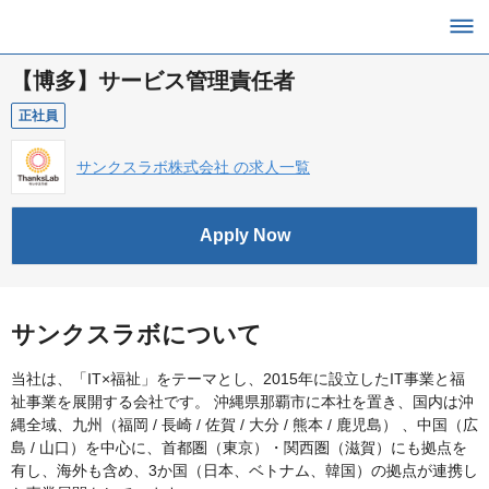
【博多】サービス管理責任者
正社員
サンクスラボ株式会社 の求人一覧
Apply Now
サンクスラボについて
当社は、「IT×福祉」をテーマとし、2015年に設立したIT事業と福
祉事業を展開する会社です。 沖縄県那覇市に本社を置き、国内は沖
縄全域、九州（福岡 / 長崎 / 佐賀 / 大分 / 熊本 / 鹿児島） 、中国（広
島 / 山口）を中心に、首都圏（東京）・関西圏（滋賀）にも拠点を
有し、海外も含め、3か国（日本、ベトナム、韓国）の拠点が連携し