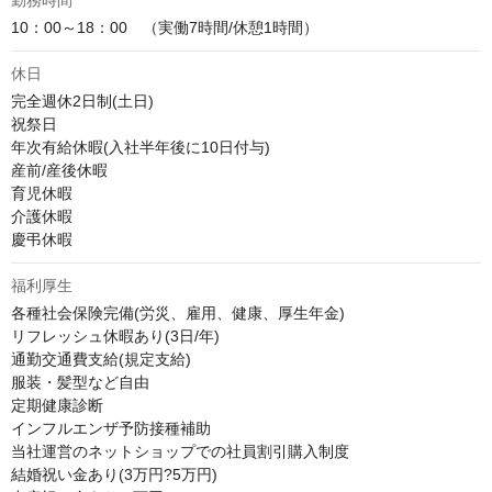
勤務時間
10：00～18：00　（実働7時間/休憩1時間）
休日
完全週休2日制(土日)

祝祭日

年次有給休暇(入社半年後に10日付与)

産前/産後休暇

育児休暇

介護休暇

慶弔休暇
福利厚生
各種社会保険完備(労災、雇用、健康、厚生年金)

リフレッシュ休暇あり(3日/年)

通勤交通費支給(規定支給)

服装・髪型など自由

定期健康診断

インフルエンザ予防接種補助

当社運営のネットショップでの社員割引購入制度

結婚祝い金あり(3万円?5万円)
