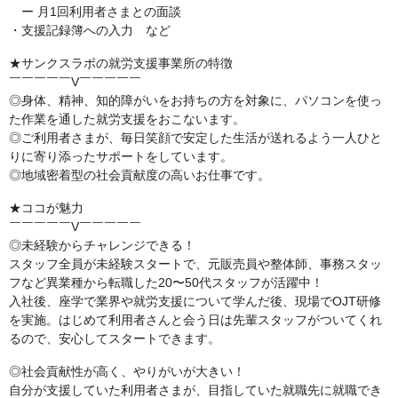
ー 月1回利用者さまとの面談
・支援記録簿への入力 など
★サンクスラボの就労支援事業所の特徴
￣￣￣￣￣V￣￣￣￣￣
◎身体、精神、知的障がいをお持ちの方を対象に、パソコンを使っ
た作業を通した就労支援をおこないます。
◎ご利用者さまが、毎日笑顔で安定した生活が送れるよう一人ひと
りに寄り添ったサポートをしています。
◎地域密着型の社会貢献度の高いお仕事です。
★ココが魅力
￣￣￣￣￣V￣￣￣￣￣
◎未経験からチャレンジできる！
スタッフ全員が未経験スタートで、元販売員や整体師、事務スタッ
フなど異業種から転職した20〜50代スタッフが活躍中！
入社後、座学で業界や就労支援について学んだ後、現場でOJT研修
を実施。はじめて利用者さんと会う日は先輩スタッフがついてくれ
るので、安心してスタートできます。
◎社会貢献性が高く、やりがいが大きい！
自分が支援していた利用者さまが、目指していた就職先に就職でき