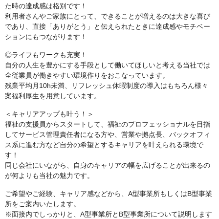
た時の達成感は格別です！
利用者さんやご家族にとって、できることが増えるのは大きな喜び
であり、直接「ありがとう」と伝えられたときに達成感やモチベー
ションにもつながります！
◎ライフもワークも充実！
自分の人生を豊かにする手段として働いてほしいと考える当社では
全従業員が働きやすい環境作りをおこなっています。
残業平均月10h未満、リフレッシュ休暇制度の導入はもちろん様々
案福利厚生を用意しています。
＜キャリアアップも叶う！＞
福祉の支援員からスタートして、福祉のプロフェッショナルを目指
してサービス管理責任者になる方や、営業や拠点長、バックオフィ
ス系に進む方など自分の希望とするキャリアを叶えられる環境で
す！
同じ会社にいながら、自身のキャリアの幅を広げることが出来るの
が何よりも当社の魅力です。
ご希望やご経験、キャリア感などから、A型事業所もしくはB型事業
所をご案内いたします。
※面接内でしっかりと、A型事業所とB型事業所について説明します