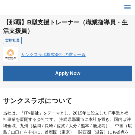
【那覇】B型支援トレーナー（職業指導員・生
活支援員）
契約社員
サンクスラボ株式会社 の求人一覧
Apply Now
サンクスラボについて
当社は、「IT×福祉」をテーマとし、2015年に設立したIT事業と福
祉事業を展開する会社です。 沖縄県那覇市に本社を置き、国内は沖
縄全域、九州（福岡 / 長崎 / 佐賀 / 大分 / 熊本 / 鹿児島） 、中国（広
島 / 山口）を中心に、首都圏（東京）・関西圏（滋賀）にも拠点を