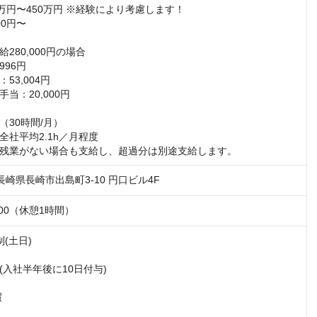
万円〜450万円 ※経験により考慮します！

0円〜 

280,000円の場合

96円

3,004円

当：20,000円

30時間/月）

社平均2.1h／月程度

残業がない場合も支給し、超過分は別途支給します。
2 長崎県長崎市出島町3-10 円口ビル4F
：00（休憩1時間）
(土日)

入社半年後に10日付与)


