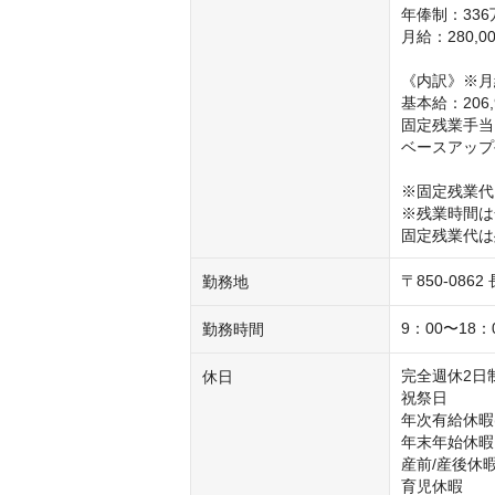
年俸制：336
月給：280,00
《内訳》※月給
基本給：206,9
固定残業手当：5
ベースアップ手
※固定残業代（
※残業時間は全
固定残業代は
〒850-086
勤務地
9：00〜18
勤務時間
完全週休2日制
休日
祝祭日

年次有給休暇(
年末年始休暇

産前/産後休暇
育児休暇
