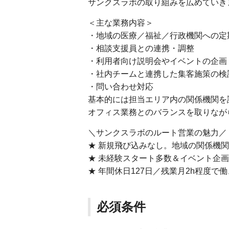
サンクスラボの取り組みを広めていき
＜主な業務内容＞
・地域の医療／福祉／行政機関への定
・相談支援員との連携・調整
・利用者向け説明会やイベントの企画
・社内チームと連携した集客施策の検
・問い合わせ対応
基本的には担当エリア内の関係機関を
オフィス業務とのバランスを取りなが
＼サンクスラボのルート営業の魅力／
★ 新規飛び込みなし。地域の関係機
★ 未経験スタート多数＆イベント企
★ 年間休日127日／残業月2h程度
必須条件