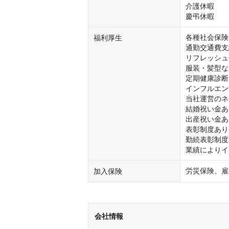
介護休暇

慶弔休暇
各種社会保険
福利厚生
通勤交通費支給
リフレッシュ休
服装・髪型な
定期健康診断

インフルエン
当社運営のネ
結婚祝い金あり
出産祝い金あり
表彰制度あり(
勤続表彰制度あ
業績によりイ
労災保険、雇
加入保険
会社情報