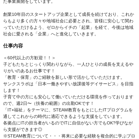
た事業展開をしています。
創業10年目のスタートアップ企業として成長を続けており、これか
らもより多くの方々や地域社会に必要とされ、皆様に安心して関わ
っていただけるよう、ゼロからイチの「起業」を経て、今後は地域
社会に愛される「企業」へと進化していきます。
仕事内容
＜60代以上の方歓迎！！＞
子どもたちとじっくり関わりながら、一人ひとりの成長を支えるや
りがいのあるお仕事です！
「教育・保育」のご経験を新しい形で活かしていただけます。
サンクスラボは「日本一働きやすい放課後等デイサービス」を目指
します！
子育て中の方にも安心して働いていただける環境を作っております
ので、週2日〜（扶養の範囲）の出勤OKです！
「IT×福祉」をテーマに、STEAM教育をもとにしたITプログラムを
通してこれからの時代に適応できるような支援をしています。
各拠点にITの担当者がいるのでITに自信がない方でもOK?学びなが
ら支援ができます◎
※STEAM教育について・・・将来に必要な経験を複合的に学ぶプロ