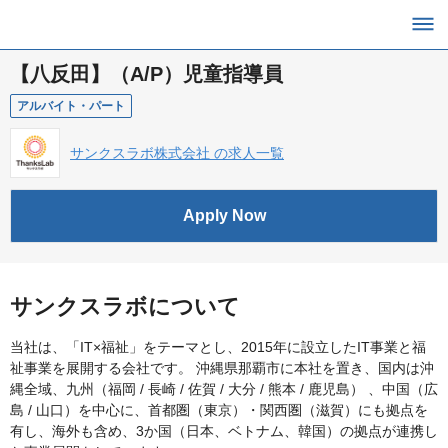
【八反田】（A/P）児童指導員
アルバイト・パート
サンクスラボ株式会社 の求人一覧
Apply Now
サンクスラボについて
当社は、「IT×福祉」をテーマとし、2015年に設立したIT事業と福
祉事業を展開する会社です。 沖縄県那覇市に本社を置き、国内は沖
縄全域、九州（福岡 / 長崎 / 佐賀 / 大分 / 熊本 / 鹿児島） 、中国（広
島 / 山口）を中心に、首都圏（東京）・関西圏（滋賀）にも拠点を
有し、海外も含め、3か国（日本、ベトナム、韓国）の拠点が連携し