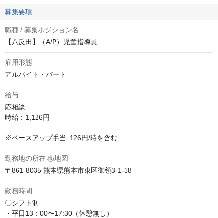
募集要項
職種 / 募集ポジション名
【八反田】（A/P）児童指導員
雇用形態
アルバイト・パート
給与
応相談
時給：1,126円

※ベースアップ手当 126円/時を含む
勤務地の所在地/地図
〒861-8035 熊本県熊本市東区御領3-1-38
勤務時間
〇シフト制

・平日13：00〜17:30（休憩無し）
