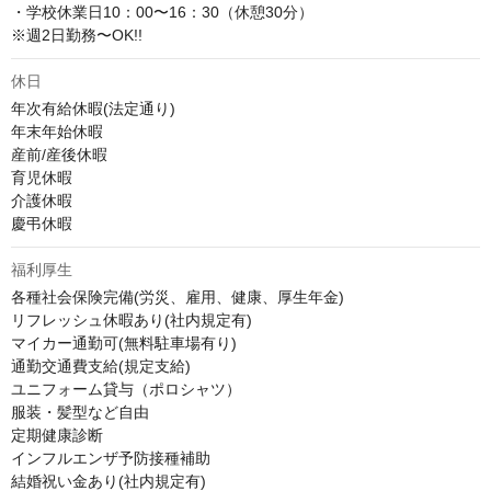
・学校休業日10：00〜16：30（休憩30分）

※週2日勤務〜OK!!
休日
年次有給休暇(法定通り)

年末年始休暇

産前/産後休暇

育児休暇

介護休暇

慶弔休暇
福利厚生
各種社会保険完備(労災、雇用、健康、厚生年金)

リフレッシュ休暇あり(社内規定有)

マイカー通勤可(無料駐車場有り)

通勤交通費支給(規定支給)

ユニフォーム貸与（ポロシャツ）

服装・髪型など自由

定期健康診断

インフルエンザ予防接種補助

結婚祝い金あり(社内規定有)
