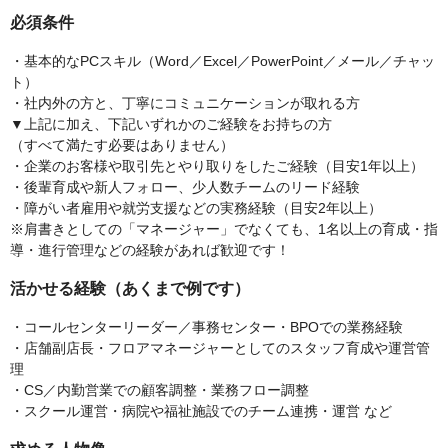
必須条件
・基本的なPCスキル（Word／Excel／PowerPoint／メール／チャッ
ト）
・社内外の方と、丁寧にコミュニケーションが取れる方
▼上記に加え、下記いずれかのご経験をお持ちの方
（すべて満たす必要はありません）
・企業のお客様や取引先とやり取りをしたご経験（目安1年以上）
・後輩育成や新人フォロー、少人数チームのリード経験
・障がい者雇用や就労支援などの実務経験（目安2年以上）
※肩書きとしての「マネージャー」でなくても、1名以上の育成・指
導・進行管理などの経験があれば歓迎です！
活かせる経験（あくまで例です）
・コールセンターリーダー／事務センター・BPOでの業務経験
・店舗副店長・フロアマネージャーとしてのスタッフ育成や運営管
理
・CS／内勤営業での顧客調整・業務フロー調整
・スクール運営・病院や福祉施設でのチーム連携・運営 など