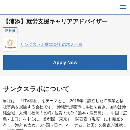
【浦添】就労支援キャリアアドバイザー
正社員
サンクスラボ株式会社 の求人一覧
Apply Now
サンクスラボについて
当社は、「IT×福祉」をテーマとし、2015年に設立したIT事業と福
祉事業を展開する会社です。 沖縄県那覇市に本社を置き、国内は沖
縄全域、九州（福岡 / 長崎 / 佐賀 / 大分 / 熊本 / 鹿児島） 、中国（広
島 / 山口）を中心に、首都圏（東京）・関西圏（滋賀）にも拠点を
有し、海外も含め、3か国（日本、ベトナム、韓国）の拠点が連携し