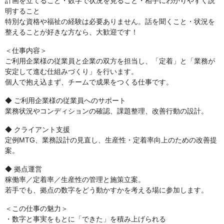
計画を立てること・数字で状況を見ること・相手にわかりやすく説
明すること
特別な資格や福祉の経験は必要ありません。話を聞くこと・状況を
整えることが好きな方なら、大歓迎です！
＜仕事内容＞
ご利用企業様の従業員と企業の双方を担当し、「定着」と「業務が
安定して進む仕組みづくり」を行います。
個人で抱え込まず、チームで成果をつくる仕事です。
◆ ご利用企業様の従業員へのサポート
業務状況やコンディションの確認、課題整理、改善行動の設計。
◆ クライアント支援
定例MTG、業務設計の見直し、生産性・定着率向上のための改善提
案。
◆ 拠点運営
稼働率／定着率／生産性の管理と施策立案。
若手でも、拠点の数字をどう動かすかを考える場に参加します。
＜この仕事の魅力＞
・数字と事実をもとに「できた」を積み上げられる