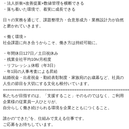
・法人折衝×改善提案×数値管理を横断できる
・落ち着いた環境で、着実に成長できる
日々の実務を通じて、課題整理力・合意形成力・業務設計力が自然
と磨かれていきます。
＜働く環境＞
社会課題に向き合うからこそ、働き方は持続可能に。
・年間休日127日／土日祝休み
・残業全社平均10h/月程度
・リフレッシュ休暇（年3日）
・年1回の人事考査による昇給
結婚祝金・出産祝金・勤続表彰制度・家族宛のお歳暮など、社員の
人生の節目を大切にする文化も根付いています。
======================================================
私たちが目指すのは、「支援すること」そのものではなく、ご利用
企業様の従業員一人ひとりが、
自分らしく働き続けられる環境を企業とともにつくること。
誰かの“できた”を、仕組みで支える仕事です。
ご応募をお待ちしています。