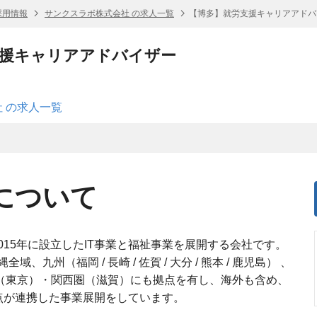
採用情報
サンクスラボ株式会社 の求人一覧
【博多】就労支援キャリアアドバ
支援キャリアアドバイザー
 の求人一覧
について
015年に設立したIT事業と福祉事業を展開する会社です。
州（福岡 / 長崎 / 佐賀 / 大分 / 熊本 / 鹿児島） 、
圏（東京）・関西圏（滋賀）にも拠点を有し、海外も含め、
点が連携した事業展開をしています。