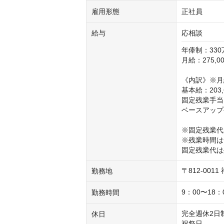
雇用形態
正社員
給与
応相談
年俸制：330
月給：275,00
《内訳》※月給
基本給：203,6
固定残業手当：5
ベースアップ手
※固定残業代（
※残業時間は
固定残業代は
〒812-001
勤務地
9：00〜18
勤務時間
完全週休2日制
休日
祝祭日
