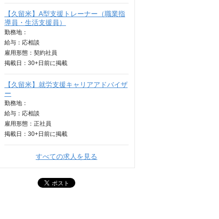
【久留米】A型支援トレーナー（職業指
導員・生活支援員）
勤務地：
給与：
応相談
雇用形態：契約社員
掲載日：
30+日
前に掲載
【久留米】就労支援キャリアアドバイザ
ー
勤務地：
給与：
応相談
雇用形態：正社員
掲載日：
30+日
前に掲載
すべての求人を見る