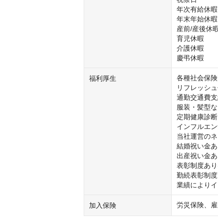
年次有給休暇(
年末年始休暇

産前/産後休暇
育児休暇

介護休暇

慶弔休暇
各種社会保険
福利厚生
リフレッシュ休
通勤交通費支給
服装・髪型な
定期健康診断

インフルエン
当社運営のネ
結婚祝い金あり
出産祝い金あり
表彰制度あり(
勤続表彰制度あ
業績によりイ
労災保険、雇
加入保険