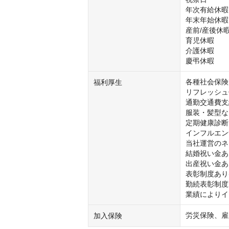
年次有給休暇(
年末年始休暇

産前/産後休暇
育児休暇

介護休暇

慶弔休暇
各種社会保険
福利厚生
リフレッシュ休
通勤交通費支給
服装・髪型な
定期健康診断

インフルエン
当社運営のネ
結婚祝い金あり
出産祝い金あり
表彰制度あり(
勤続表彰制度あ
業績によりイ
労災保険、雇
加入保険