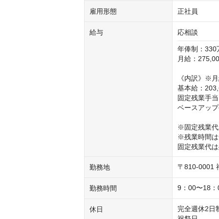
雇用形態
正社員
給与
応相談
年俸制：330
月給：275,00
《内訳》※月給
基本給：203,6
固定残業手当：5
ベースアップ手
※固定残業代（
※残業時間は
固定残業代は
〒810-000
勤務地
9：00〜18
勤務時間
完全週休2日制
休日
祝祭日
