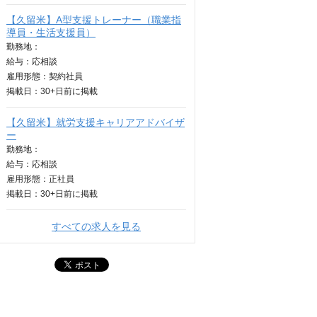
【久留米】A型支援トレーナー（職業指
導員・生活支援員）
勤務地：
給与：
応相談
雇用形態：契約社員
掲載日：
30+日
前に掲載
【久留米】就労支援キャリアアドバイザ
ー
勤務地：
給与：
応相談
雇用形態：正社員
掲載日：
30+日
前に掲載
すべての求人を見る