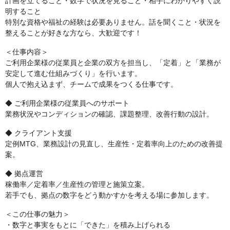
計画を立てること・数字で状況を見ること・相手にわかりやすく説
明すること
特別な資格や福祉の経験は必要ありません。話を聞くこと・状況を
整えることが好きな方なら、大歓迎です！
＜仕事内容＞
ご利用企業様の従業員と企業の双方を担当し、「定着」と「業務が
安定して進む仕組みづくり」を行います。
個人で抱え込まず、チームで成果をつくる仕事です。
◆ ご利用企業様の従業員へのサポート
業務状況やコンディションの確認、課題整理、改善行動の設計。
◆ クライアント支援
定例MTG、業務設計の見直し、生産性・定着率向上のための改善提
案。
◆ 拠点運営
稼働率／定着率／生産性の管理と施策立案。
若手でも、拠点の数字をどう動かすかを考える場に参加します。
＜この仕事の魅力＞
・数字と事実をもとに「できた」を積み上げられる