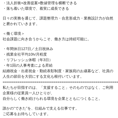
・法人折衝×改善提案×数値管理を横断できる
・落ち着いた環境で、着実に成長できる
日々の実務を通じて、課題整理力・合意形成力・業務設計力が自然
と磨かれていきます。
＜働く環境＞
社会課題に向き合うからこそ、働き方は持続可能に。
・年間休日127日／土日祝休み
・残業全社平均10h/月程度
・リフレッシュ休暇（年3日）
・年1回の人事考査による昇給
結婚祝金・出産祝金・勤続表彰制度・家族宛のお歳暮など、社員の
人生の節目を大切にする文化も根付いています。
======================================================
私たちが目指すのは、「支援すること」そのものではなく、ご利用
企業様の従業員一人ひとりが、
自分らしく働き続けられる環境を企業とともにつくること。
誰かの“できた”を、仕組みで支える仕事です。
ご応募をお待ちしています。