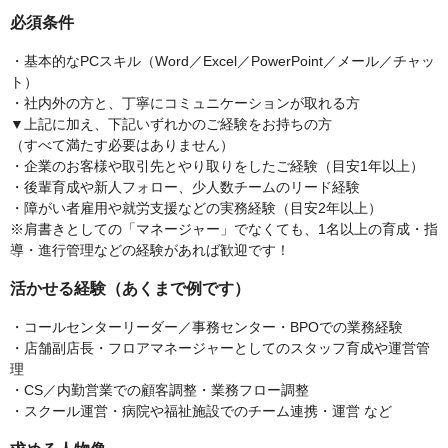
必須条件
・基本的なPCスキル（Word／Excel／PowerPoint／メール／チャッ
ト）
・社内外の方と、丁寧にコミュニケーションが取れる方
▼上記に加え、下記いずれかのご経験をお持ちの方
（すべて満たす必要はありません）
・企業のお客様や取引先とやり取りをしたご経験（目安1年以上）
・後輩育成や新人フォロー、少人数チームのリード経験
・障がい者雇用や就労支援などの実務経験（目安2年以上）
※肩書きとしての「マネージャー」でなくても、1名以上の育成・指
導・進行管理などの経験があれば歓迎です！
活かせる経験（あくまで例です）
・コールセンターリーダー／事務センター・BPOでの業務経験
・店舗副店長・フロアマネージャーとしてのスタッフ育成や運営管
理
・CS／内勤営業での顧客調整・業務フロー調整
・スクール運営・病院や福祉施設でのチーム連携・運営 など