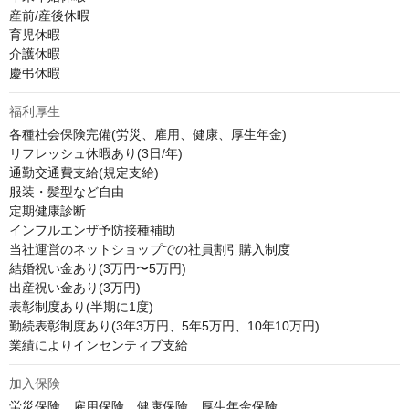
産前/産後休暇

育児休暇

介護休暇

慶弔休暇
福利厚生
各種社会保険完備(労災、雇用、健康、厚生年金)

リフレッシュ休暇あり(3日/年)

通勤交通費支給(規定支給)

服装・髪型など自由

定期健康診断

インフルエンザ予防接種補助

当社運営のネットショップでの社員割引購入制度

結婚祝い金あり(3万円〜5万円)

出産祝い金あり(3万円)

表彰制度あり(半期に1度)

勤続表彰制度あり(3年3万円、5年5万円、10年10万円)

業績によりインセンティブ支給
加入保険
労災保険、雇用保険、健康保険、厚生年金保険