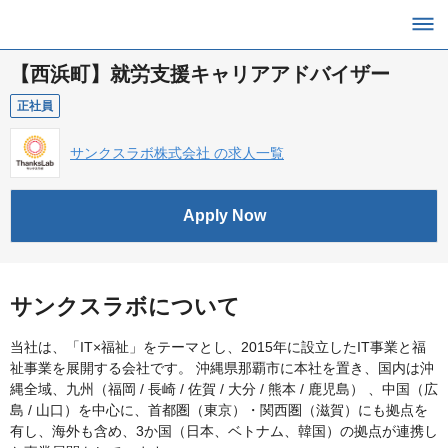
【西浜町】就労支援キャリアアドバイザー
正社員
サンクスラボ株式会社 の求人一覧
Apply Now
サンクスラボについて
当社は、「IT×福祉」をテーマとし、2015年に設立したIT事業と福
祉事業を展開する会社です。 沖縄県那覇市に本社を置き、国内は沖
縄全域、九州（福岡 / 長崎 / 佐賀 / 大分 / 熊本 / 鹿児島） 、中国（広
島 / 山口）を中心に、首都圏（東京）・関西圏（滋賀）にも拠点を
有し、海外も含め、3か国（日本、ベトナム、韓国）の拠点が連携し