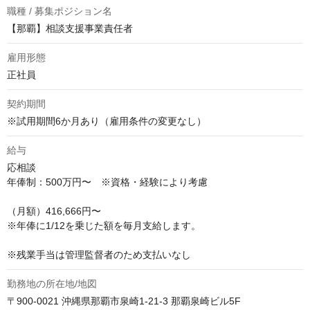
職種 / 募集ポジション名
【那覇】相談支援事業責任者
雇用形態
正社員
契約期間
※試用期間6か月あり（雇用条件の変更なし）
給与
応相談
年俸制：500万円〜　※資格・経験により考慮

（月額）416,666円〜 

※年俸に1/12を乗じた額を毎月支給します。

※残業手当は管理監督者のため支払いなし
勤務地の所在地/地図
〒900-0021 沖縄県那覇市泉崎1-21-3 那覇泉崎ビル5F