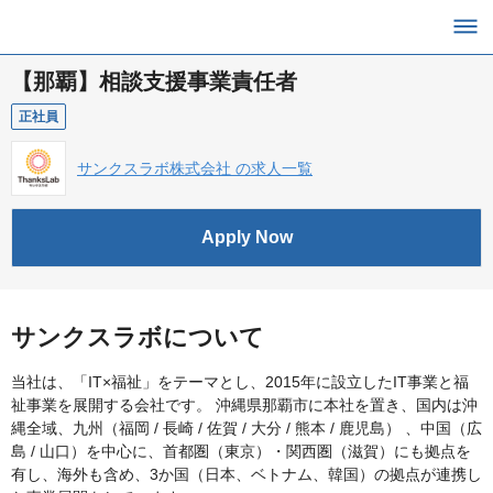
【那覇】相談支援事業責任者
正社員
サンクスラボ株式会社 の求人一覧
Apply Now
サンクスラボについて
当社は、「IT×福祉」をテーマとし、2015年に設立したIT事業と福
祉事業を展開する会社です。 沖縄県那覇市に本社を置き、国内は沖
縄全域、九州（福岡 / 長崎 / 佐賀 / 大分 / 熊本 / 鹿児島） 、中国（広
島 / 山口）を中心に、首都圏（東京）・関西圏（滋賀）にも拠点を
有し、海外も含め、3か国（日本、ベトナム、韓国）の拠点が連携し