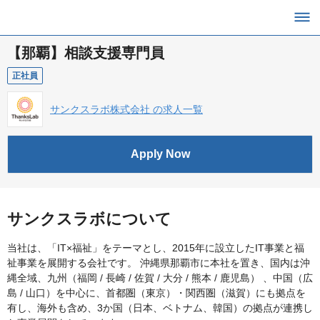
【那覇】相談支援専門員
正社員
サンクスラボ株式会社 の求人一覧
Apply Now
サンクスラボについて
当社は、「IT×福祉」をテーマとし、2015年に設立したIT事業と福
祉事業を展開する会社です。 沖縄県那覇市に本社を置き、国内は沖
縄全域、九州（福岡 / 長崎 / 佐賀 / 大分 / 熊本 / 鹿児島） 、中国（広
島 / 山口）を中心に、首都圏（東京）・関西圏（滋賀）にも拠点を
有し、海外も含め、3か国（日本、ベトナム、韓国）の拠点が連携し