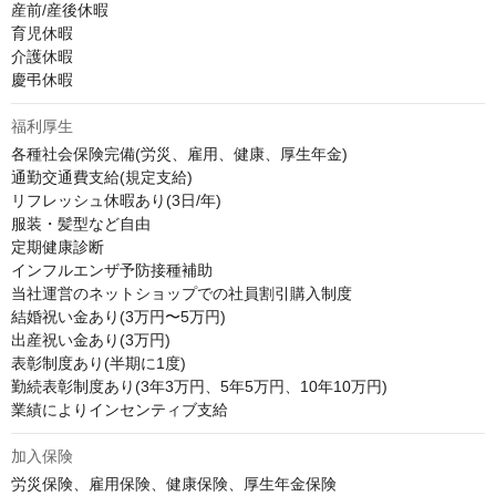
産前/産後休暇

育児休暇

介護休暇

慶弔休暇
福利厚生
各種社会保険完備(労災、雇用、健康、厚生年金)

通勤交通費支給(規定支給)

リフレッシュ休暇あり(3日/年)

服装・髪型など自由

定期健康診断

インフルエンザ予防接種補助

当社運営のネットショップでの社員割引購入制度

結婚祝い金あり(3万円〜5万円)

出産祝い金あり(3万円)

表彰制度あり(半期に1度)

勤続表彰制度あり(3年3万円、5年5万円、10年10万円)

業績によりインセンティブ支給
加入保険
労災保険、雇用保険、健康保険、厚生年金保険