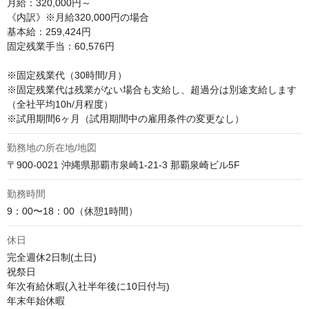
月給：320,000円～ 

《内訳》※月給320,000円の場合

基本給：259,424円

固定残業手当：60,576円

※固定残業代（30時間/月）

※固定残業代は残業がない場合も支給し、超過分は別途支給します
（全社平均10h/月程度）

※試用期間6ヶ月（試用期間中の雇用条件の変更なし）
勤務地の所在地/地図
〒900-0021 沖縄県那覇市泉崎1-21-3 那覇泉崎ビル5F
勤務時間
9：00〜18：00（休憩1時間）
休日
完全週休2日制(土日)

祝祭日

年次有給休暇(入社半年後に10日付与)

年末年始休暇
