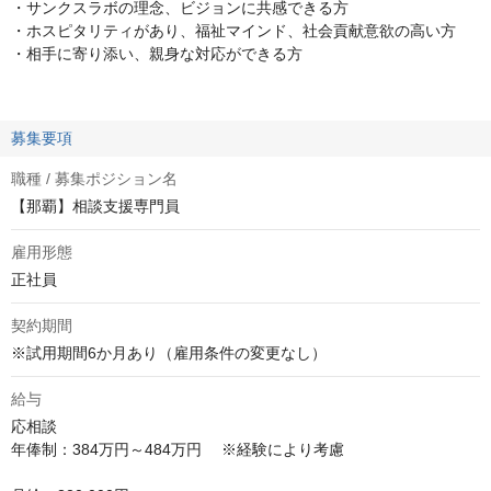
・サンクスラボの理念、ビジョンに共感できる方
・ホスピタリティがあり、福祉マインド、社会貢献意欲の高い方
・相手に寄り添い、親身な対応ができる方
募集要項
職種 / 募集ポジション名
【那覇】相談支援専門員
雇用形態
正社員
契約期間
※試用期間6か月あり（雇用条件の変更なし）
給与
応相談
年俸制：384万円～484万円　 ※経験により考慮
