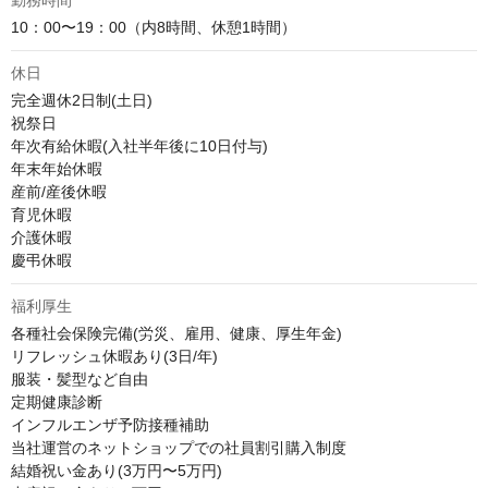
勤務時間
10：00〜19：00（内8時間、休憩1時間）
休日
完全週休2日制(土日)

祝祭日

年次有給休暇(入社半年後に10日付与)

年末年始休暇

産前/産後休暇

育児休暇

介護休暇

慶弔休暇
福利厚生
各種社会保険完備(労災、雇用、健康、厚生年金)

リフレッシュ休暇あり(3日/年)

服装・髪型など自由

定期健康診断

インフルエンザ予防接種補助

当社運営のネットショップでの社員割引購入制度

結婚祝い金あり(3万円〜5万円)
