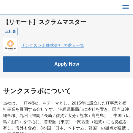
【リモート】スクラムマスター
正社員
サンクスラボ株式会社 の求人一覧
Apply Now
サンクスラボについて
当社は、「IT×福祉」をテーマとし、2015年に設立したIT事業と福
祉事業を展開する会社です。 沖縄県那覇市に本社を置き、国内は沖
縄全域、九州（福岡 / 長崎 / 佐賀 / 大分 / 熊本 / 鹿児島） 、中国（広
島 / 山口）を中心に、首都圏（東京）・関西圏（滋賀）にも拠点を
有し、海外も含め、3か国（日本、ベトナム、韓国）の拠点が連携し