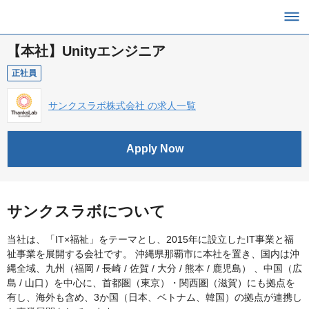
【本社】Unityエンジニア
正社員
サンクスラボ株式会社 の求人一覧
Apply Now
サンクスラボについて
当社は、「IT×福祉」をテーマとし、2015年に設立したIT事業と福
祉事業を展開する会社です。 沖縄県那覇市に本社を置き、国内は沖
縄全域、九州（福岡 / 長崎 / 佐賀 / 大分 / 熊本 / 鹿児島） 、中国（広
島 / 山口）を中心に、首都圏（東京）・関西圏（滋賀）にも拠点を
有し、海外も含め、3か国（日本、ベトナム、韓国）の拠点が連携し