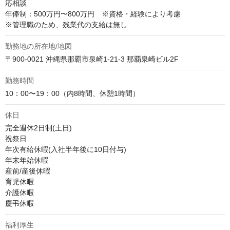
応相談
年俸制：500万円〜800万円　※資格・経験により考慮

※管理職のため、残業代の支給は無し
勤務地の所在地/地図
〒900-0021 沖縄県那覇市泉崎1-21-3 那覇泉崎ビル2F
勤務時間
10：00〜19：00（内8時間、休憩1時間）
休日
完全週休2日制(土日)

祝祭日

年次有給休暇(入社半年後に10日付与)

年末年始休暇

産前/産後休暇

育児休暇

介護休暇

慶弔休暇
福利厚生