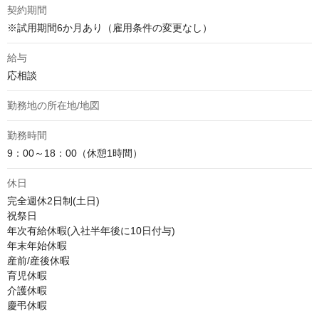
契約期間
※試用期間6か月あり（雇用条件の変更なし）
給与
応相談
勤務地の所在地/地図
勤務時間
9：00～18：00（休憩1時間）
休日
完全週休2日制(土日)

祝祭日

年次有給休暇(入社半年後に10日付与)

年末年始休暇

産前/産後休暇

育児休暇

介護休暇

慶弔休暇