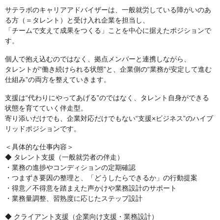
サテラボのキャリアアドバイザーは、一般就労している障がいのあ
る方（＝タレント）と受け入れ企業を担当し、
「チームで支えて成果をつくる」ことを中心に据えたポジションで
す。
個人で抱え込むのではなく、拠点メンバーと連携しながら、
タレントが“働き続けられる状態”と、企業側の“業務が安定して進む
仕組み”の両方を整えていきます。
支援は“代わりにやってあげる”のではなく、タレント自身ができる
状態を育てていく伴走型。
寄り添いだけでも、企業対応だけでもない“支援×ビジネス”のハイブ
リッドポジションです。
＜具体的な仕事内容＞
◆ タレント支援（一般就労者の伴走）
・業務の進捗やコンディションの定期確認
・つまずき要因の整理と、「どうしたらできるか」の行動提案
・得意／不得意を踏まえた声かけや業務設計のサポート
・業務量調整、習熟度に応じたステップ設計
◆ クライアント支援（企業向け支援・業務設計）