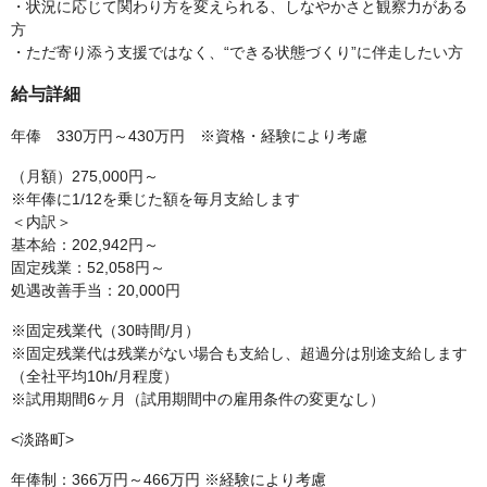
・状況に応じて関わり方を変えられる、しなやかさと観察力がある
方
・ただ寄り添う支援ではなく、“できる状態づくり”に伴走したい方
給与詳細
年俸 330万円～430万円 ※資格・経験により考慮
（月額）275,000円～
※年俸に1/12を乗じた額を毎月支給します
＜内訳＞
基本給：202,942円～
固定残業：52,058円～
処遇改善手当：20,000円
※固定残業代（30時間/月）
※固定残業代は残業がない場合も支給し、超過分は別途支給します
（全社平均10h/月程度）
※試用期間6ヶ月（試用期間中の雇用条件の変更なし）
<淡路町>
年俸制：366万円～466万円 ※経験により考慮