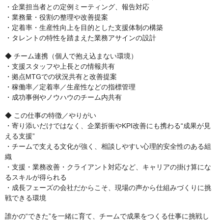
・企業担当者との定例ミーティング、報告対応
・業務量・役割の整理や改善提案
・定着率・生産性向上を目的とした支援体制の構築
・タレントの特性を踏まえた業務アサインの設計
◆ チーム連携（個人で抱え込まない環境）
・支援スタッフや上長との情報共有
・拠点MTGでの状況共有と改善提案
・稼働率／定着率／生産性などの指標管理
・成功事例やノウハウのチーム内共有
◆ この仕事の特徴／やりがい
・寄り添いだけではなく、企業折衝やKPI改善にも携わる“成果が見
える支援”
・チームで支える文化が強く、相談しやすい心理的安全性のある組
織
・支援・業務改善・クライアント対応など、キャリアの掛け算にな
るスキルが得られる
・成長フェーズの会社だからこそ、現場の声から仕組みづくりに挑
戦できる環境
誰かの“できた”を一緒に育て、チームで成果をつくる仕事に挑戦し