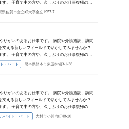
援方法 ・日常生活動作への支援 ・評価や支援の考
ます。 子育て中の方や、久しぶりのお仕事復帰の方
援・指導を行っています。 子どもたちの成長を長期
この仕事の魅力です。 【60代以上の方歓迎！！】
一人で悩みを抱え込むことなく、専門職同士で学び合
養内勤務）OKです 【主な業務内容】 ・コミュニケ
す。 必須条件 ①普通自動車運転免許をお持ちの方
賀県佐賀市金立町大字金立1957-7
のあるお仕事です。 病院や介護施設、訪問リハビリ
な雰囲気なんだろう？」 「子ども分野は未経験だけ
クリエーションのサポート ・友達との関わり方を学
 ・児童指導員としてのキャリアアップを目指す方
新しいフィールドで活かしてみませんか？ 【児童福
てみたい」 そんな方も、まずは見学だけでOKです
【言語聴覚士としての経験を活かせます】 言語聴覚士
い方 ・保護者と一緒に成長を支えたい方 ・職員と
で培った経験を活かしてご活躍いただけます。 当法
から応募を検討いただけます。 見学時には仕事内容
や成長を支えるお仕事です。 一人ひとりの特性や発
が児童福祉分野未経験からのスタートでした。 「子
問ください！ 「見学してから、自分に合うか考えた
ポート ・発音や発語に関する支援 ・友達や周囲と
門性をどのように活かせるか不安」 という気持ちを
やりがいのあるお仕事です。 病院や介護施設、訪問
デイサービスでは、6歳～18歳までの障がいのある
、子どもたちの「伝わった！」「話せた！」という成
が活躍しており、定期的にリハビリ職同士のミーティ
を支える新しいフィールドで活かしてみませんか？
支援を行います。 学習（宿題）、身辺自立、コミュ
を広げ、自信や成長につなげていけることが、この仕
援方法 ・日常生活動作への支援 ・評価や支援の考
ます。 子育て中の方や、久しぶりのお仕事復帰の方
援・指導を行っています。 子どもたちの成長を長期
ック・介護施設・訪問リハビリ等で培った経験を活か
一人で悩みを抱え込むことなく、専門職同士で学び合
養内勤務）OKです 【主な業務内容】 ・コミュニケ
す。 必須条件 ①普通自動車運転免許をお持ちの方
ト・パート
熊本県熊本市東区御領3-1-38
士・言語聴覚士も、入職時は全員が児童福祉分野未経
な雰囲気なんだろう？」 「子ども分野は未経験だけ
クリエーションのサポート ・友達との関わり方を学
 ・児童指導員としてのキャリアアップを目指す方
ない」 「発達支援について学んだことがない」
てみたい」 そんな方も、まずは見学だけでOKです
【言語聴覚士としての経験を活かせます】 言語聴覚士
い方 ・保護者と一緒に成長を支えたい方 ・職員と
では複数の事業所でOT・PT・STが活躍しており、
から応募を検討いただけます。 見学時には仕事内容
や成長を支えるお仕事です。 一人ひとりの特性や発
ミュニケーション支援の方法 ・言葉の発達に関する
問ください！ 「見学してから、自分に合うか考えた
ポート ・発音や発語に関する支援 ・友達や周囲と
 などについて相談しながら業務を進めることができ
やりがいのあるお仕事です。 病院や介護施設、訪問
デイサービスでは、6歳～18歳までの障がいのある
、子どもたちの「伝わった！」「話せた！」という成
きる環境が整っています。 【IT×福祉の新しい支
を支える新しいフィールドで活かしてみませんか？
支援を行います。 学習（宿題）、身辺自立、コミュ
を広げ、自信や成長につなげていけることが、この仕
れた支援を行っています。 レゴ・知育玩具・プログラ
ます。 子育て中の方や、久しぶりのお仕事復帰の方
援・指導を行っています。 子どもたちの成長を長期
ック・介護施設・訪問リハビリ等で培った経験を活か
ています。 「ITは詳しくない…」という方もご安
養内勤務）OKです◎ 【主な業務内容】 ・コミュニ
す。 必須条件 ①普通自動車運転免許をお持ちの方
ルバイト・パート
大村市小川内町48-10
士・言語聴覚士も、入職時は全員が児童福祉分野未経
ことができます◎ ※STEAM教育とは 科学・技
スキルトレーニングの実施 ・集団活動やレクリエー
 ・児童指導員としてのキャリアアップを目指す方
ない」 「発達支援について学んだことがない」
育プログラムです。 【未経験・ブランクのある方も
迎 【言語聴覚士としての専門性を活かせます】 言語