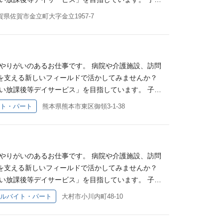
で不安…」 「自分にもできるか見てみたい」 そん
ていくことが、この仕事の魅力です。 【児童福祉分
たい方 ・子どもの成長に喜びを感じたい方 ・保護
職場見学・事前相談 大歓迎！／ 「どんな雰囲気な
境づくりを大切にしており、週2日～（扶養内勤務）
士の雰囲気、1日の流れなどを見てから応募を検討い
賀県佐賀市金立町大字金立1957-7
った経験を活かしてご活躍いただけます。 当法人で
 ・ITの取り組みに興味がある方
仕事復帰で不安…」 「自分にもできるか見てみた
・遊びや活動を通じた発達支援 ・日常生活動作（食
で、気になることはお気軽にご質問ください！ 「見
童福祉分野未経験からのスタートでした。 「子ども
や、職員同士の雰囲気、1日の流れなどを見てから応募
企画・補助 ・外出レクリエーションの引率 ・保護
後等デイサービスとは】 放課後等デイサービスで
仕事は初めて」 という方も安心してご応募くださ
可能ですので、気になることはお気軽にご質問くださ
経験を活かせます】 作業療法士として培ってきた知
ちを対象に、放課後や長期休暇中の支援を行いま
リハビリ職同士のミーティングや情報共有を行ってい
。 【放課後等デイサービスとは】 放課後等デイサ
特性や発達段階に合わせて、 ・遊びや活動を通じた
動など、一人ひとりの特性に合わせた支援・指導を行
応じた関わり方 ・評価の視点 ・保護者との情報共有
やりがいのあるお仕事です。 病院や介護施設、訪問
子どもたちを対象に、放課後や長期休暇中の支援を
の参加支援 ・保護者や他職種との情報共有 などを行
を増やしていく、やりがいのある仕事です。 必須条
学び合いながら支援を行えるため、一人で悩みを抱え
を支える新しいフィールドで活かしてみませんか？
集団活動など、一人ひとりの特性に合わせた支援・指
分野で行ってきた評価や関わりの視点を活かしなが
ること こんな方、お待ちしています！ ・児童指導
では、「IT×福祉」をテーマに、STEAM教育を取
い放課後等デイサービス」を目指しています。 子育
ること」を増やしていく、やりがいのある仕事です。
この仕事の魅力です。 【60代以上の方歓迎！！】
たい方 ・子どもの成長に喜びを感じたい方 ・保護
などを活用し、子どもたちが楽しみながら学べる環境
境づくりを大切にしており、週2日～（扶養内勤務）
みであること こんな方、お待ちしています！ ・児
ト・パート
熊本県熊本市東区御領3-1-38
のあるお仕事です。 病院や介護施設、訪問リハビリ
 ・ITの取り組みに興味がある方
各拠点にIT担当スタッフがいるため、学びながら支援
・遊びや活動を通じた発達支援 ・日常生活動作（食
て働きたい方 ・子どもの成長に喜びを感じたい方
新しいフィールドで活かしてみませんか？ 【児童福
・数学を組み合わせ、これからの時代に必要な力を育
企画・補助 ・外出レクリエーションの引率 ・保護
たい方 ・ITの取り組みに興味がある方
で培った経験を活かしてご活躍いただけます。 当法
祉未経験の方やブランクのある方も、先輩職員が業務
経験を活かせます】 作業療法士として培ってきた知
が児童福祉分野未経験からのスタートでした。 「子
るまでは同乗や練習の機会を設けるため、いきなり一
特性や発達段階に合わせて、 ・遊びや活動を通じた
門性をどのように活かせるか不安」 という気持ちを
やりがいのあるお仕事です。 病院や介護施設、訪問
支援管理責任者や専門職を含めてチームで共有しなが
の参加支援 ・保護者や他職種との情報共有 などを行
が活躍しており、定期的にリハビリ職同士のミーティ
を支える新しいフィールドで活かしてみませんか？
学・事前相談 大歓迎！／ 「どんな雰囲気なんだろ
分野で行ってきた評価や関わりの視点を活かしなが
援方法 ・日常生活動作への支援 ・評価や支援の考
い放課後等デイサービス」を目指しています。 子育
で不安…」 「自分にもできるか見てみたい」 そん
この仕事の魅力です。 【60代以上の方歓迎！！】
一人で悩みを抱え込むことなく、専門職同士で学び合
境づくりを大切にしており、週2日～（扶養内勤務）
士の雰囲気、1日の流れなどを見てから応募を検討い
ルバイト・パート
大村市小川内町48-10
のあるお仕事です。 病院や介護施設、訪問リハビリ
な雰囲気なんだろう？」 「子ども分野は未経験だけ
・遊びや活動を通じた発達支援 ・日常生活動作（食
で、気になることはお気軽にご質問ください！ 「見
新しいフィールドで活かしてみませんか？ 【児童福
てみたい」 そんな方も、まずは見学だけでOKです
企画・補助 ・外出レクリエーションの引率 ・保護
後等デイサービスとは】 放課後等デイサービスで
で培った経験を活かしてご活躍いただけます。 当法