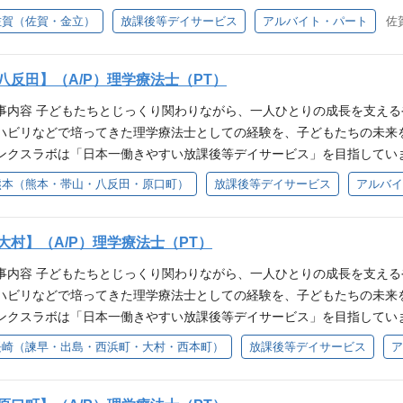
据えた、拡張性・保守性の高いコードへの改善 ※経験やスキルに応じ
も安心して働いていただける環境づくりを大切にしており、週2日～（扶
佐賀（佐賀・金立）
放課後等デイサービス
アルバイト・パート
佐
（コアシステムのリプレイスや共通基盤の設計など）をお任せしていく想
識や経験を活かし、子どもたちの身体機能や運動面の発達支援に携わって
スピードをさらに加速させるための増員募集をおこなっています。 ※ゲ
りに合わせた運動支援の実施 ・運動遊びや活動プログラムの企画・運営
魅力 ◆ 福祉事業を支える自社プロダクト開発 ◆ スクラム開発で上流工
の引率 ・保護者との情報共有 ・支援記録の作成 ・子どもの送迎 【理
八反田】（A/P）理学療法士（PT）
成長フェーズ ◆ 国内外（ベトナム拠点含む）の開発メンバーとの協働 
培ってきた知識や経験を活かし、子どもたちの身体づくりや成長を支え
ーの声を直接聞きながら改善に取り組める環境 ◆ 開発した機能が現場
事内容 子どもたちとじっくり関わりながら、一人ひとりの成長を支える
て、 ・姿勢や身体の使い方のサポート ・運動遊びや身体活動の提案 ・
ロダクトの価値向上に携われる 必須条件 ・PHP, TypeScript, Java
ハビリなどで培ってきた理学療法士としての経験を、子どもたちの未来
援 ・保護者や他職種との情報共有 などを行いながら、子どもたちの「
ような技術を利用しております PHP（Laravel）／ TypeScript（R
ンクスラボは「日本一働きやすい放課後等デイサービス」を目指してい
でなく、子どもたちが自信を持って様々なことに挑戦できるよう支援し
 JavaScript Vue.js Node.js Python MySQL ReactNative 歓迎
も安心して働いていただける環境づくりを大切にしており、週2日～（扶
熊本（熊本・帯山・八反田・原口町）
放課後等デイサービス
アルバイ
未経験の方も歓迎】 病院・クリニック・介護施設・訪問リハビリ等で培
PTなどのAIツールを使うのが好きで、開発の効率化や品質向上に日々取
識や経験を活かし、子どもたちの身体機能や運動面の発達支援に携わって
躍している作業療法士・理学療法士・言語聴覚士も、入職時は全員が児
への挑戦 ∟フロントエンド、バックエンド、インフラなど、自分の担
りに合わせた運動支援の実施 ・運動遊びや活動プログラムの企画・運営
の運動支援の経験がない」 「発達について詳しくない」 「児童福祉の
がある方 ・継続的なリスキリング・学習習慣 ∟年齢やこれまでのキャ
の引率 ・保護者との情報共有 ・支援記録の作成 ・子どもの送迎 【理
大村】（A/P）理学療法士（PT）
。 当法人では複数の事業所でOT・PT・STが活躍しており、定期的に
習意欲を持ち、インプットを続けている方 求める人物像 ◎「IT×福祉
培ってきた知識や経験を活かし、子どもたちの身体づくりや成長を支え
す。 ・子どもの身体の使い方の見方 ・運動支援の考え方 ・発達段階に
事内容 子どもたちとじっくり関わりながら、一人ひとりの成長を支える
 ◎チームでの対話と協調性を大切にできる方 ◎タスクの「処理」では
て、 ・姿勢や身体の使い方のサポート ・運動遊びや身体活動の提案 ・
どについて相談しながら業務を進めることができます。 専門職同士で
ハビリなどで培ってきた理学療法士としての経験を、子どもたちの未来
プロダクトを「つくる」だけでなく、仕様や企画の段階（上流）からチ
援 ・保護者や他職種との情報共有 などを行いながら、子どもたちの「
むことなく成長できる環境です。 【IT×福祉の新しい支援】 サンクスラボ
ンクスラボは「日本一働きやすい放課後等デイサービス」を目指してい
、SaaSビジネスの立ち上げなどに興味がある方 ◎国内外の多様なメ
でなく、子どもたちが自信を持って様々なことに挑戦できるよう支援し
入れた支援を行っています。 レゴ・知育玩具・プログラミングソフト
も安心して働いていただける環境づくりを大切にしており、週2日～（扶
感を持って開発したい方
長崎（諫早・出島・西浜町・大村・西本町）
放課後等デイサービス
ア
未経験の方も歓迎】 病院・クリニック・介護施設・訪問リハビリ等で培
提供しています。 「ITは詳しくない…」という方もご安心ください！ 
識や経験を活かし、子どもたちの身体機能や運動面の発達支援に携わって
躍している作業療法士・理学療法士・言語聴覚士も、入職時は全員が児
関わることができます◎ ※STEAM教育とは 科学・技術・工学・芸術
りに合わせた運動支援の実施 ・運動遊びや活動プログラムの企画・運営
の運動支援の経験がない」 「発達について詳しくない」 「児童福祉の
教育プログラムです。 【未経験・ブランクのある方も安心！】 児童福