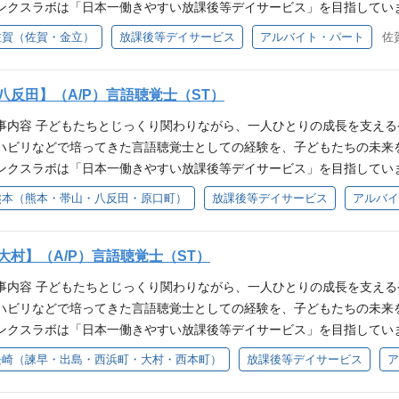
グや情報共有を行っています。 ・子どもへの関わり方 ・遊びを通じた支
ンクスラボは「日本一働きやすい放課後等デイサービス」を目指してい
ケーション能力の向上、集団活動など、一人ひとりの特性に合わせた支
、子どもたちが将来より豊かな生活を送れるよう支援していくことが、 
方 ・保護者との関わり方 などについて相談できる環境があります。 
も安心して働いていただける環境づくりを大切にしており、週2日～（扶
に見守りながら、「できること」を増やしていく、やりがいのある仕事で
佐賀（佐賀・金立）
放課後等デイサービス
アルバイト・パート
佐
どもたちとじっくり関わりながら、一人ひとりの成長を支えるやりがい
ながら成長できる職場です。 ＼職場見学・事前相談 大歓迎！／ 「どん
ションに関する支援 ・言葉や表現に関する活動の実施 ・集団活動やレ
作業療法士の資格を取得済みであること こんな方、お待ちしています！
どで培ってきた作業療法士としての経験を、子どもたちの未来を支える
大丈夫かな？」 「久しぶりの仕事復帰で不安…」 「自分にもできるか見
活動の支援 ・保護者との情報共有 ・支援記録の作成 ・子どもの送迎 
作業療法士の資格を生かして働きたい方 ・子どもの成長に喜びを感じた
分野未経験の方も歓迎】 病院・クリニック・介護施設・訪問リハビリ等
 実際の子どもたちの様子や、職員同士の雰囲気、1日の流れなどを見て
して培ってきた知識や経験を活かし、子どもたちのコミュニケーション
八反田】（A/P）言語聴覚士（ST）
ームになって支援に取り組みたい方 ・ITの取り組みに興味がある方
で活躍している作業療法士・理学療法士・言語聴覚士も、入職時は全員
働き方についてのご相談も可能ですので、気になることはお気軽にご質
段階に合わせて、 ・言葉の発達に関する支援 ・コミュニケーションのサ
もへの関わり方が分からない」 「発達支援の経験がない」 「自分の専
事内容 子どもたちとじっくり関わりながら、一人ひとりの成長を支える
」という方も歓迎しています。 【放課後等デイサービスとは】 放課後等
関わり方を育む支援 ・保護者や他職種との情報共有 などを行いながら
験してきた職員ばかりです。 当法人では複数の事業所でOT・PT・ST
ハビリなどで培ってきた言語聴覚士としての経験を、子どもたちの未来
どもや、発達に特性のある子どもたちを対象に、放課後や長期休暇中の
体験を増やしていきます。 子どもたちのコミュニケーションの可能性
グや情報共有を行っています。 ・子どもへの関わり方 ・遊びを通じた支
ンクスラボは「日本一働きやすい放課後等デイサービス」を目指してい
ケーション能力の向上、集団活動など、一人ひとりの特性に合わせた支
の大きな魅力です。 【児童福祉分野未経験の方も歓迎】 病院・クリニ
方 ・保護者との関わり方 などについて相談できる環境があります。 
も安心して働いていただける環境づくりを大切にしており、週2日～（扶
に見守りながら、「できること」を増やしていく、やりがいのある仕事で
熊本（熊本・帯山・八反田・原口町）
放課後等デイサービス
アルバイ
てご活躍いただけます。 当法人で活躍している作業療法士・理学療法
ながら成長できる職場です。 ＼職場見学・事前相談 大歓迎！／ 「どん
ションに関する支援 ・言葉や表現に関する活動の実施 ・集団活動やレ
作業療法士の資格を取得済みであること こんな方、お待ちしています！
からのスタートでした。 「子どもとのコミュニケーション支援の経験が
大丈夫かな？」 「久しぶりの仕事復帰で不安…」 「自分にもできるか見
活動の支援 ・保護者との情報共有 ・支援記録の作成 ・子どもの送迎 
作業療法士の資格を生かして働きたい方 ・子どもの成長に喜びを感じた
保護者対応に不安がある」 という方も安心してご応募ください。 当法人
 実際の子どもたちの様子や、職員同士の雰囲気、1日の流れなどを見て
して培ってきた知識や経験を活かし、子どもたちのコミュニケーション
大村】（A/P）言語聴覚士（ST）
ームになって支援に取り組みたい方 ・ITの取り組みに興味がある方
期的にリハビリ職同士のミーティングや情報共有を行っています。 ・コ
働き方についてのご相談も可能ですので、気になることはお気軽にご質
段階に合わせて、 ・言葉の発達に関する支援 ・コミュニケーションのサ
援 ・子どもへの関わり方 ・評価や支援の考え方 ・保護者との情報共有
事内容 子どもたちとじっくり関わりながら、一人ひとりの成長を支える
」という方も歓迎しています。 【放課後等デイサービスとは】 放課後等
関わり方を育む支援 ・保護者や他職種との情報共有 などを行いながら
す。 一人で悩みを抱え込むことなく、専門職同士で学び合いながら成長で
ハビリなどで培ってきた言語聴覚士としての経験を、子どもたちの未来
どもや、発達に特性のある子どもたちを対象に、放課後や長期休暇中の
体験を増やしていきます。 子どもたちのコミュニケーションの可能性
】 サンクスラボでは、「IT×福祉」をテーマに、STEAM教育を取り入
ンクスラボは「日本一働きやすい放課後等デイサービス」を目指してい
ケーション能力の向上、集団活動など、一人ひとりの特性に合わせた支
の大きな魅力です。 【児童福祉分野未経験の方も歓迎】 病院・クリニ
ングソフトなどを活用し、子どもたちが楽しみながら学べる環境を提供し
も安心して働いていただける環境づくりを大切にしており、週2日～（扶
に見守りながら、「できること」を増やしていく、やりがいのある仕事で
長崎（諫早・出島・西浜町・大村・西本町）
放課後等デイサービス
ア
てご活躍いただけます。 当法人で活躍している作業療法士・理学療法
ください！ 各拠点にIT担当スタッフがいるため、学びながら支援に関わる
ーション支援の実施 ・言語発達に応じた支援活動の企画 ・ソーシャル
作業療法士の資格を取得済みであること こんな方、お待ちしています！
からのスタートでした。 「子どもとのコミュニケーション支援の経験が
・工学・芸術・数学を組み合わせ、これからの時代に必要な力を育む教
ョンのサポート ・保護者との情報共有 ・支援記録の作成 ・子どもの送