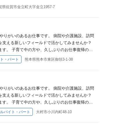
て、担当する機能の影響範囲や技術的難易度の高い領
養内勤務）OKです◎ 理学療法士として培ってきた
賀県佐賀市金立町大字金立1957-7
定です。 【募集背景】 自社プロダクトの進化と開
いただきます。 【主な業務内容】 ・子ども一人ひ
ーム領域の担当ではありません。 ◎このポジション
 ・日常生活動作のサポート ・外出レクリエーショ
程から参画 ◆ 将来的なSaaS化を見据えたプロダク
学療法士としての経験を活かせます】 理学療法士とし
◆ プロダクト利用者が社内・現場にいるため、ユー
るお仕事です。 一人ひとりの特性や発達段階に合わ
でどのように活用されているかを身近に感じながら、
やりがいのあるお仕事です。 病院や介護施設、訪問
身体を動かす楽しさを伝える支援 ・日常生活動作の
Script いずれかのご経験（3年以上） 弊社では現状以下
を支える新しいフィールドで活かしてみませんか？
できた！」を増やしていきます。 身体機能の向上だ
eact） ※以下社内で利用している他の技術です。 ＜Web
ます。 子育て中の方や、久しぶりのお仕事復帰の方
ていくことが、この仕事の魅力です。 【児童福祉分
要件 ・AIツールの積極的な活用経験 ∟GitHub CopilotやChat
養内勤務）OKです◎ 理学療法士として培ってきた
ト・パート
熊本県熊本市東区御領3-1-38
った経験を活かしてご活躍いただけます。 当法人で
り組んでいる方 ・専門領域に捉われないマルチスキ
いただきます。 【主な業務内容】 ・子ども一人ひ
童福祉分野未経験からのスタートでした。 「子ども
当領域を超えてスキルを広げようとするチャレンジ精
 ・日常生活動作のサポート ・外出レクリエーショ
仕事は初めて」 という方も安心してご応募くださ
リアに関わらず、新しい技術やトレンドに対して高い
学療法士としての経験を活かせます】 理学療法士とし
リハビリ職同士のミーティングや情報共有を行ってい
」の理念に共感し、社会貢献にやりがいを感じられる
るお仕事です。 一人ひとりの特性や発達段階に合わ
応じた関わり方 ・評価の視点 ・保護者との情報共有
やりがいのあるお仕事です。 病院や介護施設、訪問
なく、プロダクトの「価値向上」へ能動的に動ける方
身体を動かす楽しさを伝える支援 ・日常生活動作の
学び合いながら支援を行えるため、一人で悩みを抱え
を支える新しいフィールドで活かしてみませんか？
ームで議論して進めたい方 ◎将来的なサービス外
できた！」を増やしていきます。 身体機能の向上だ
では、「IT×福祉」をテーマに、STEAM教育を取
ます。 子育て中の方や、久しぶりのお仕事復帰の方
ンバー（ベトナム拠点など）と協力しながら、スピー
ていくことが、この仕事の魅力です。 【児童福祉分
などを活用し、子どもたちが楽しみながら学べる環境
養内勤務）OKです◎ 理学療法士として培ってきた
ルバイト・パート
大村市小川内町48-10
った経験を活かしてご活躍いただけます。 当法人で
各拠点にIT担当スタッフがいるため、学びながら支援
いただきます。 【主な業務内容】 ・子ども一人ひ
童福祉分野未経験からのスタートでした。 「子ども
・数学を組み合わせ、これからの時代に必要な力を育
 ・日常生活動作のサポート ・外出レクリエーショ
仕事は初めて」 という方も安心してご応募くださ
祉未経験の方やブランクのある方も、先輩職員が業務