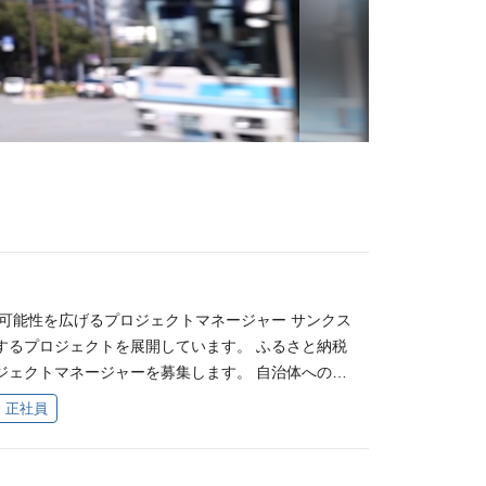
の可能性を広げるプロジェクトマネージャー サンクス
するプロジェクトを展開しています。 ふるさと納税
ジェクトマネージャーを募集します。 自治体への提
クト全体を推進していただきます。 ＜具体的な業
正社員
さと納税事業の改善提案 ・寄附額向上のための施策
スケジュール / KPI管理 ・施策実行のディレクシ
ラインナップの改善提案 ・ECポータルサイトの運用