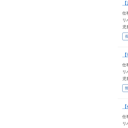
◎
者
【
は
人
や
識
す
ど
仕
い
支
っ
経
リ
子
い
件
ン
児
ニ
ら
員
え
て
的
子
者
い
O
②
な
ど
事
・
祉
◎
者
【
チ
人
や
識
ど
仕
い
支
経
リ
子
い
ン
児
ニ
ら
え
て
的
子
い
O
②
な
ど
事
と
祉
◎
者
【
と
人
や
識
ど
仕
い
支
経
リ
子
い