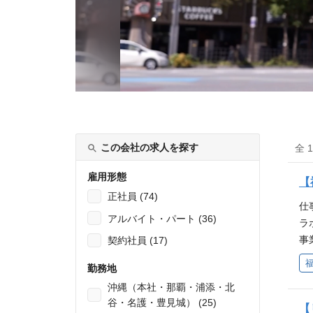
この会社の求人を探す
全 
雇用形態
【
正社員 (74)
仕
アルバイト・パート (36)
ラ
事
契約社員 (17)
案
勤務地
務
沖縄（本社・那覇・浦添・北
提
谷・名護・豊見城） (25)
ョ
【