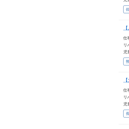
う
け
員
し
て
な
野
者
ん
O
た
活
い
事
学
へ
を
者
【
は
い
い
識
す
ま
仕
ー
支
っ
な
リ
行
い
件
込
児
導
ら
員
り
て
必
子
者
を
O
童
な
に
事
・
祉
む
者
【
人
の
識
ど
仕
人
支
経
リ
ら
い
ン
児
う
ら
え
て
な
子
い
O
た
な
ど
事
学
祉