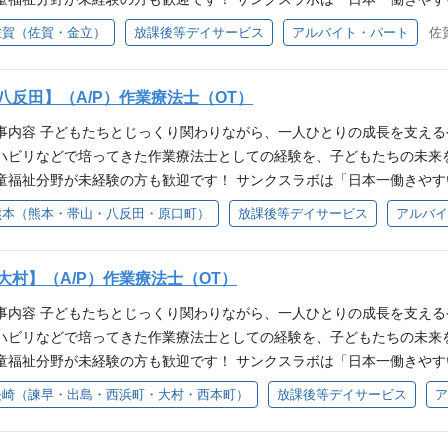
？」 「子ども分野は未経験だけど大丈夫かな？」 「久しぶりの仕事復帰
でなく、子どもたちが自信を持って様々なことに挑戦できるよう支援し
としてのキャリアアップを目指す方 ・理学療法士の資格を生かして働き
ながら進めていくため、一人で抱え込まず安心して働ける環境です。 ＼
中の方や、久しぶりのお仕事復帰の方にも安心して働いていただける環
方も、まずは見学だけでOKです◎ 実際の子どもたちの様子や、職員同
佐賀（佐賀・金立）
放課後等デイサービス
アルバイト・パート
佐
未経験の方も歓迎】 病院・クリニック・介護施設・訪問リハビリ等で培
と一緒に成長を支えたい方 ・職員とチームになって支援に取り組みたい方
だろう？」 「子ども分野は未経験だけど大丈夫かな？」 「久しぶりの
Kです◎ 【主な業務内容】 ・子ども一人ひとりに合わせた支援の実施 
だけます。 見学時には仕事内容や働き方についてのご相談も可能ですの
躍している作業療法士・理学療法士・言語聴覚士も、入職時は全員が児
」 そんな方も、まずは見学だけでOKです◎ 実際の子どもたちの様子
・着替え・身辺自立など）のサポート ・創作活動やレクリエーションの
してから、自分に合うか考えたい」という方も歓迎しています。 【放課
の運動支援の経験がない」 「発達について詳しくない」 「児童福祉の
検討いただけます。 見学時には仕事内容や働き方についてのご相談も
との情報共有 ・支援記録の作成 ・子どもの送迎 【作業療法士としての
八反田】（A/P）作業療法士（OT）
、6歳～18歳までの障がいのある子どもや、発達に特性のある子どもた
。 当法人では複数の事業所でOT・PT・STが活躍しており、定期的に
！ 「見学してから、自分に合うか考えたい」という方も歓迎しています
や経験を活かし、子どもたちの成長を支えるお仕事です。 一人ひとりの
。 学習（宿題）、身辺自立、コミュニケーション能力の向上、集団活
す。 ・子どもの身体の使い方の見方 ・運動支援の考え方 ・発達段階に
事内容 子どもたちとじっくり関わりながら、一人ひとりの成長を支える
ビスでは、6歳～18歳までの障がいのある子どもや、発達に特性のある
援 ・手先を使った活動のサポート ・日常生活動作の支援 ・集団活動へ
ています。 子どもたちの成長を長期的に見守りながら、「できること」
どについて相談しながら業務を進めることができます。 専門職同士で
ハビリなどで培ってきた作業療法士としての経験を、子どもたちの未来
います。 学習（宿題）、身辺自立、コミュニケーション能力の向上、
ながら、子どもたちの「できた！」を増やしていきます。 病院や介護
 ①普通自動車運転免許をお持ちの方 ②理学療法士の資格を取得済みであ
むことなく成長できる環境です。 【IT×福祉の新しい支援】 サンクスラボ
童福祉分野が未経験の方も歓迎です！ サンクスラボは「日本一働きやす
を行っています。 子どもたちの成長を長期的に見守りながら、「でき
、子どもたちが将来より豊かな生活を送れるよう支援していくことが、 
としてのキャリアアップを目指す方 ・理学療法士の資格を生かして働き
入れた支援を行っています。 レゴ・知育玩具・プログラミングソフト
中の方や、久しぶりのお仕事復帰の方にも安心して働いていただける環
須条件 ①普通自動車運転免許をお持ちの方 ②理学療法士の資格を取得済
熊本（熊本・帯山・八反田・原口町）
放課後等デイサービス
アルバイ
どもたちとじっくり関わりながら、一人ひとりの成長を支えるやりがい
と一緒に成長を支えたい方 ・職員とチームになって支援に取り組みたい方
提供しています。 「ITは詳しくない…」という方もご安心ください！ 
Kです◎ 【主な業務内容】 ・子ども一人ひとりに合わせた支援の実施 
指導員としてのキャリアアップを目指す方 ・理学療法士の資格を生かし
どで培ってきた作業療法士としての経験を、子どもたちの未来を支える
関わることができます◎ ※STEAM教育とは 科学・技術・工学・芸術
・着替え・身辺自立など）のサポート ・創作活動やレクリエーションの
保護者と一緒に成長を支えたい方 ・職員とチームになって支援に取り組み
分野未経験の方も歓迎】 病院・クリニック・介護施設・訪問リハビリ等
教育プログラムです。 【未経験・ブランクのある方も安心！】 児童福
との情報共有 ・支援記録の作成 ・子どもの送迎 【作業療法士としての
大村】（A/P）作業療法士（OT）
で活躍している作業療法士・理学療法士・言語聴覚士も、入職時は全員
流れや支援の進め方を丁寧にサポートします。 送迎についても、慣れ
や経験を活かし、子どもたちの成長を支えるお仕事です。 一人ひとりの
もへの関わり方が分からない」 「発達支援の経験がない」 「自分の専
事内容 子どもたちとじっくり関わりながら、一人ひとりの成長を支える
でお任せすることはありません。 また、支援内容については児童発達
援 ・手先を使った活動のサポート ・日常生活動作の支援 ・集団活動へ
験してきた職員ばかりです。 当法人では複数の事業所でOT・PT・ST
ハビリなどで培ってきた作業療法士としての経験を、子どもたちの未来
進めていくため、一人で抱え込まず安心して働ける環境です。 ＼職場見
ながら、子どもたちの「できた！」を増やしていきます。 病院や介護
グや情報共有を行っています。 ・子どもへの関わり方 ・遊びを通じた支
童福祉分野が未経験の方も歓迎です！ サンクスラボは「日本一働きやす
？」 「子ども分野は未経験だけど大丈夫かな？」 「久しぶりの仕事復帰
、子どもたちが将来より豊かな生活を送れるよう支援していくことが、 
方 ・保護者との関わり方 などについて相談できる環境があります。 
中の方や、久しぶりのお仕事復帰の方にも安心して働いていただける環
方も、まずは見学だけでOKです◎ 実際の子どもたちの様子や、職員同
長崎（諫早・出島・西浜町・大村・西本町）
放課後等デイサービス
ア
どもたちとじっくり関わりながら、一人ひとりの成長を支えるやりがい
ながら成長できる職場です。 ＼職場見学・事前相談 大歓迎！／ 「どん
Kです◎ 【主な業務内容】 ・子ども一人ひとりに合わせた支援の実施 
だけます。 見学時には仕事内容や働き方についてのご相談も可能ですの
どで培ってきた作業療法士としての経験を、子どもたちの未来を支える
大丈夫かな？」 「久しぶりの仕事復帰で不安…」 「自分にもできるか見
・着替え・身辺自立など）のサポート ・創作活動やレクリエーションの
してから、自分に合うか考えたい」という方も歓迎しています。 【放課
分野未経験の方も歓迎】 病院・クリニック・介護施設・訪問リハビリ等