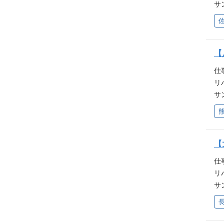
ン
サ
ニ
ら
え
に
的
子
い
ー
②
な
ど
ぶ
・
祉
◎
と
【
チ
人
や
達
ど
仕
い
の
経
リ
子
功
ン
サ
ニ
事
え
に
的
し
い
ー
②
験
ど
ぶ
・
「
◎
と
【
チ
定
や
達
支
仕
い
の
ま
リ
子
功
援
サ
ニ
事
ミ
に
的
し
心
ケ
②
験
術
シ