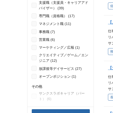
見
支援職（支援員・キャリアアド
に
域
バイザー） (39)
知
発
と
専門職（資格職） (17)
の
ン
【
マネジメント職 (11)
ト
て
ザ
仕
事務職 (7)
せ
プ
リ
営業職 (6)
支
の
サ
け
マーケティング／広報 (1)
系＞
に
野
G
クリエイティブ／ゲーム／エン
知
活
ジニア (12)
ル
と
へ
神
ン
【
放課後等デイサービス (27)
い
学
て
ま
オープンポジション (1)
仕
方
せ
な
リ
◎
支
その他
込
サ
販
け
サンクスラボキャリア（パー
り
に
ド
野
ト） (6)
を
知
活
に
と
へ
む