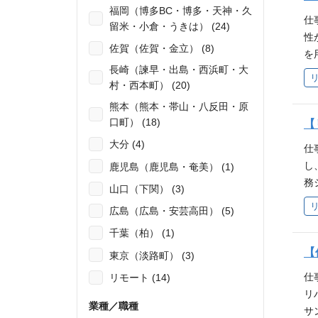
福岡（博多BC・博多・天神・久
改
仕
留米・小倉・うきは） (24)
仕
性
ア
佐賀（佐賀・金立） (8)
を
複
長崎（諫早・出島・西浜町・大
ン
の
村・西本町） (20)
ィ
な
っ
熊本（熊本・帯山・八反田・原
よ
口町） (18)
【
＞ 
大分 (4)
仕
ジ
し
鹿児島（鹿児島・奄美） (1)
に
務
山口（下関） (3)
ム
め
広島（広島・安芸高田） (5)
ー
千葉（柏） (1)
は
プ
【
東京（淡路町） (3)
機
仕
リモート (14)
機
リ
根
業種／職種
サ