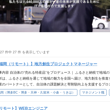
127 件中 27 件 を表示しています
福岡（リモート）】地方創生プロジェクトマネージャー
事内容 自治体の“売れる特産品”をプロデュース｜ ふるさと納税で地域
ボは、ふるさと納税を通じて地域の魅力を全国へ届け、地方創生を推進
業のパートナーとして、自治体の課題解決と寄附額向上を支援するプロ
営業から、返礼品の企画・EC運用改善、関係者との調整まで、プロジェ
福岡（博多BC・博多・天神・久留米・小倉・うきは）
マネジメント職
内容＞ ■自治体への提案・新規開拓 ・自治体の課題ヒアリング ・ふる
案 ■プロジェクト推進 ・自治体、社内チーム、外部パートナーとの調整 ・
ン ■ふるさと納税事業の改善 ・市場データや寄附動向の分析 ・返礼品
リモート】WEBエンジニア