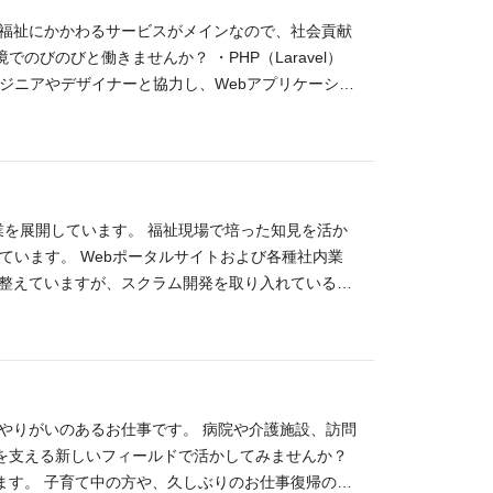
治体や事業者と連携しながら、地域の魅力を全国に届ける
。福祉にかかわるサービスがメインなので、社会貢献
ど） ・法人営業経験 3年以上（toB） ・クライ
びのびと働きませんか？ ・PHP（Laravel）
て、 商品・サービスの改善提案を行った経験 ・
ンジニアやデザイナーと協力し、Webアプリケーショ
クトを推進した経験 歓迎要件 ・ふるさと納税事業
・システムの運用・保守、不具合のトラブルシューテ
画や販促施策の企画経験 ・楽天 / さとふる / ふる
して開発するグローバルな視点の経験 ・障がいを持
・経験
Web関連開発経験（3年以上） 弊社では現状以下の
act） ※以下社内で利用している他の技術です。 ＜Web系
ve 歓迎要件 ・福祉・介護系のポータルサイトの開発経験のある方 ・ア
事業を展開しています。 福祉現場で培った知見を活か
発を経験したい方 ・ITだけでなく福祉、地域貢献
ています。 Webポータルサイトおよび各種社内業
のある方 ・責任感と素直さをしっかりと持ち、チー
を整えていますが、スクラム開発を取り入れているた
クト】 ◆社内Webポータルツールの開発 このツ
当社の事業基盤を支える重要なシステムです。 現在
据えており、単なる社内ツールの枠を超えた「自社
。 【具体的な業務内容】 ■新機能の追加開発・既存
ザー（社員や福祉現場のスタッフ）の声を反映した
やりがいのあるお仕事です。 病院や介護施設、訪問
■スクラムチームの一員として、ジュニア・シニアの垣
を支える新しいフィールドで活かしてみませんか？
ダクト化）に向けた基盤強化 ■将来的な外部提供を
ます。 子育て中の方や、久しぶりのお仕事復帰の方