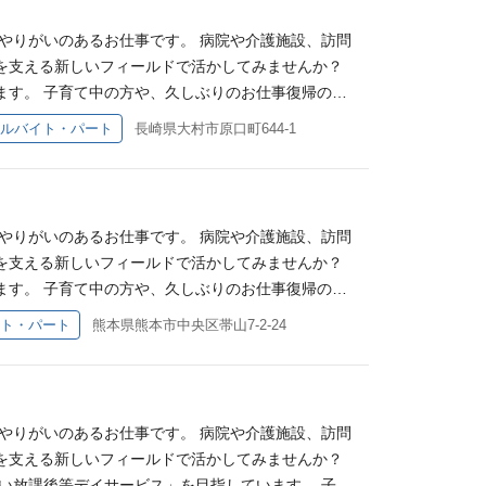
学療法士としての経験を活かせます】 理学療法士とし
リハビリ職同士のミーティングや情報共有を行ってい
るまでは同乗や練習の機会を設けるため、いきなり一
るお仕事です。 一人ひとりの特性や発達段階に合わ
応じた関わり方 ・評価の視点 ・保護者との情報共有
やりがいのあるお仕事です。 病院や介護施設、訪問
支援管理責任者や専門職を含めてチームで共有しなが
身体を動かす楽しさを伝える支援 ・日常生活動作の
学び合いながら支援を行えるため、一人で悩みを抱え
を支える新しいフィールドで活かしてみませんか？
学・事前相談 大歓迎！／ 「どんな雰囲気なんだろ
できた！」を増やしていきます。 身体機能の向上だ
では、「IT×福祉」をテーマに、STEAM教育を取
ます。 子育て中の方や、久しぶりのお仕事復帰の方
で不安…」 「自分にもできるか見てみたい」 そん
ていくことが、この仕事の魅力です。 【児童福祉分
などを活用し、子どもたちが楽しみながら学べる環境
養内勤務）OKです◎ 理学療法士として培ってきた
士の雰囲気、1日の流れなどを見てから応募を検討い
ルバイト・パート
長崎県大村市原口町644-1
った経験を活かしてご活躍いただけます。 当法人で
各拠点にIT担当スタッフがいるため、学びながら支援
いただきます。 【主な業務内容】 ・子ども一人ひ
で、気になることはお気軽にご質問ください！ 「見
童福祉分野未経験からのスタートでした。 「子ども
・数学を組み合わせ、これからの時代に必要な力を育
動作の支援 ・外出レクリエーションの引率 ・保護
後等デイサービスとは】 放課後等デイサービスで
仕事は初めて」 という方も安心してご応募くださ
祉未経験の方やブランクのある方も、先輩職員が業務
専門性を活かせます】 一人ひとりの特性や発達段階
ちを対象に、放課後や長期休暇中の支援を行いま
リハビリ職同士のミーティングや情報共有を行ってい
るまでは同乗や練習の機会を設けるため、いきなり一
・実施 ・身体機能や感覚面を意識した支援活動の提
動など、一人ひとりの特性に合わせた支援・指導を行
応じた関わり方 ・評価の視点 ・保護者との情報共有
やりがいのあるお仕事です。 病院や介護施設、訪問
支援管理責任者や専門職を含めてチームで共有しなが
がら、子どもたちの「できた！」を増やしていくお仕
を増やしていく、やりがいのある仕事です。 必須条
学び合いながら支援を行えるため、一人で悩みを抱え
を支える新しいフィールドで活かしてみませんか？
学・事前相談 大歓迎！／ 「どんな雰囲気なんだろ
支援に携われることが、この仕事の大きな魅力です。
ること こんな方、お待ちしています！ ・児童指導
では、「IT×福祉」をテーマに、STEAM教育を取
ます。 子育て中の方や、久しぶりのお仕事復帰の方
で不安…」 「自分にもできるか見てみたい」 そん
児童発達支援管理責任者や他の専門職と連携しながら
たい方 ・子どもの成長に喜びを感じたい方 ・保護
などを活用し、子どもたちが楽しみながら学べる環境
養内勤務）OKです◎ 理学療法士として培ってきた
士の雰囲気、1日の流れなどを見てから応募を検討い
ト・パート
熊本県熊本市中央区帯山7-2-24
スラボでは、「IT×福祉」をテーマに、STEAM教
 ・ITの取り組みに興味がある方
各拠点にIT担当スタッフがいるため、学びながら支援
いただきます。 【主な業務内容】 ・子ども一人ひ
で、気になることはお気軽にご質問ください！ 「見
ソフトなどを活用し、子どもたちが楽しみながら学べ
・数学を組み合わせ、これからの時代に必要な力を育
 ・日常生活動作のサポート ・外出レクリエーショ
後等デイサービスとは】 放課後等デイサービスで
い！ 各拠点にIT担当スタッフがいるため、学びなが
祉未経験の方やブランクのある方も、先輩職員が業務
学療法士としての経験を活かせます】 理学療法士とし
ちを対象に、放課後や長期休暇中の支援を行いま
・芸術・数学を組み合わせ、これからの時代に必要な
るまでは同乗や練習の機会を設けるため、いきなり一
るお仕事です。 一人ひとりの特性や発達段階に合わ
動など、一人ひとりの特性に合わせた支援・指導を行
児童福祉未経験の方やブランクのある方も、先輩職員
やりがいのあるお仕事です。 病院や介護施設、訪問
支援管理責任者や専門職を含めてチームで共有しなが
身体を動かす楽しさを伝える支援 ・日常生活動作の
を増やしていく、やりがいのある仕事です。 必須条
、慣れるまでは同乗や練習の機会を設けるため、いき
を支える新しいフィールドで活かしてみませんか？
学・事前相談 大歓迎！／ 「どんな雰囲気なんだろ
できた！」を増やしていきます。 身体機能の向上だ
ること こんな方、お待ちしています！ ・児童指導
童発達支援管理責任者や専門職を含めてチームで共有
い放課後等デイサービス」を目指しています。 子育