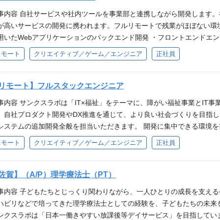
善 ■チームマネジメント ・メンバー育成 ・KPI管理 ・業務改善 自
事内容 自社サービスや社内ツールを事業部と連携しながら開発します
事です。 必須条件 ・チームマネジメント経験（メンバー育成・KPI管理な
が高いサービスの開発に携われます。フルリモートで残業がほぼない環境での
ント課題を把握し、提案型営業を行った経験 データや市場動向を踏まえ
用いたWebアプリケーションのバックエンド開発 ・フロントエンドエ
数の関係者（クライアント・社内・外部パートナー）と連携し、プロジェ
の開発・改善 ・テストコードの作成や単体テスト、結合テストの実施 
リモート
クリエイティブ／ゲーム／エンジニア
正社員
経験 ・自治体向けビジネスの経験 ・EC / マーケティングの知識 ・商品企
ング ・要件定義 ＜この仕事で得られるもの＞ ・オフショア拠点と連携
び などポータルサイト運用経験 ・地方創生や地域活性化事業への関心
た方たちの活躍を引き出す社会貢献的な活躍 必須条件 ・バックエンド・
うな技術を利用しております PHP（Laravel）／ TypeScript（Re
リモート】フルスタックエンジニア
JavaScript Vue js node.js Python MySQL ReactNati
事内容 サンクスラボは「IT×福祉」をテーマに、障がい福祉事業とIT
ャイル開発、スクラム開発の経験 求める人物像 ・グローバル環境での開
、自社プロダクト開発やDX推進を通じて、より良い社会づくりを目指し
も関心のある方 ・状況に応じて臨機応変、フレキシブルに動ける順応力
システムの追加開発全般を担当いただきます。 開発に集中できる環境
ワークを大切にする方
、実装だけでなく上流工程から広く携わっていただきます。 【担当プロダ
リモート
クリエイティブ／ゲーム／エンジニア
正社員
ルは、福祉現場のサポート機能や全社向けの周知・情報集約機能など、
社内運用をおこなっていますが、将来的には市場へのサービス展開を見
ロダクト（SaaS）の立ち上げ・グロース」に関わるフェーズにあります
佐賀】（A/P）理学療法士（PT）
能のブラッシュアップ ■すでに運用中のポータルツールにおける、ユー
事内容 子どもたちとじっくり関わりながら、一人ひとりの成長を支える
能追加やUI／UX改善 ■上流工程への参画（企画・要件定義・設計） 
ハビリなどで培ってきた理学療法士としての経験を、子どもたちの未来
なく、プロダクトの仕様検討や設計段階からアイデア出し ■外販（プロ
ンクスラボは「日本一働きやすい放課後等デイサービス」を目指してい