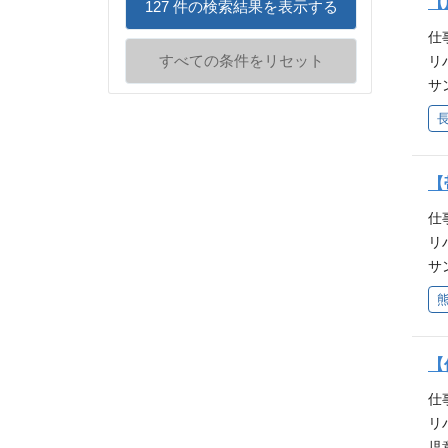
ン
【
127
件の検索結果を表示する
い
の
て
ま
仕
人
せ
な
すべての条件をリセット
リ
ら
支
込
サ
う
け
り
に
な
野
を
知
た
活
に
と
学
へ
む
者
【
は
い
の
に
す
ま
仕
人
案
っ
な
リ
ら
事
件
込
サ
う
【
員
り
に
な
進
者
を
知
た
育
に
と
学
る
む
ン
【
は
ら
の
て
す
力
仕
人
せ
っ
が
リ
ら
支
件
な
児