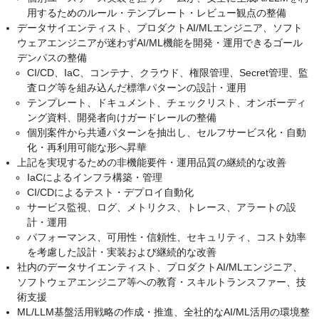
用するためのルール・テンプレート・レビュー観点の整備
データサイエンティスト、プロダクトAI/MLエンジニア、ソフト
ウェアエンジニアが迷わずAI/ML機能を開発・運用できるゴール
デンパスの整備
CI/CD、IaC、コンテナ、クラウド、権限管理、Secret管理、監
査ログ等を組み込んだ標準パターンの設計・運用
テンプレート、ドキュメント、チェックリスト、オンボーディ
ング資料、開発者向けガードレールの整備
個別案件から共通パターンを抽出し、セルフサービス化・自動
化・再利用可能な形へ昇華
上記を実現するための非機能要件・運用品質の継続的な改善
IaCによるインフラ構築・管理
CI/CDによるテスト・デプロイ自動化
サービス監視、ログ、メトリクス、トレース、アラートの設
計・運用
パフォーマンス、可用性・信頼性、セキュリティ、コスト効率
を考慮した設計・実装および継続的な改善
社内のデータサイエンティスト、プロダクトAI/MLエンジニア、
ソフトウェアエンジニア等への教育・スキルトランスファー、技
術支援
ML/LLM基盤活用戦略の作成・推進、全社的なAI/ML活用の環境整