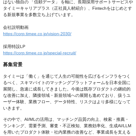
はない独自の 「信頼データ」 を軸に、長期採用サポートサービスや
タイミーキャリアプラス（正社員人材紹介）、Fintechをはじめとす
る新規事業を多数立ち上げています。
会社説明動画
https://corp.timee.co.jp/vision-2030/
採用特設LP
https://corp.timee.co.jp/special-recruit/
募集背景
タイミーは「働く」を通じて人生の可能性を広げるインフラをつく
るべく、スキマバイトのマッチングプラットフォームを日本全国に
展開し、急速に成長してきました。今後は既存プロダクトの継続的
な改善に加え、隣接領域・新規領域への展開も進めており、扱うユ
ーザー体験、業務フロー、データ特性、リスクはより多様になって
いきます。
その中で、AI/MLの活用は、マッチング品質の向上、検索・推薦・
ランキング、需要予測、審査・不正検知、業務効率化、生成AI/LLM
を用いたプロダクト体験・社内業務の改善など、事業成長を支える