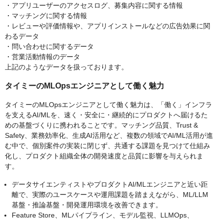
・アプリユーザーのアクセスログ、募集内容に関する情報
・マッチングに関する情報
・レビューや評価情報や、アプリインストールなどの広告効果に関
わるデータ
・問い合わせに関するデータ
・営業活動情報のデータ
上記のようなデータを扱っております。
タイミーのMLOpsエンジニアとして働く魅力
タイミーのMLOpsエンジニアとして働く魅力は、「働く」インフラ
を支えるAI/MLを、速く・安全に・継続的にプロダクトへ届けるた
めの基盤づくりに携われることです。マッチング品質、Trust &
Safety、業務効率化、生成AI活用など、複数の領域でAI/ML活用が進
む中で、個別案件の実装に閉じず、共通する課題を見つけて仕組み
化し、プロダクト組織全体の開発速度と品質に影響を与えられま
す。
データサイエンティストやプロダクトAI/MLエンジニアと近い距
離で、実際のユースケースや運用課題を踏まえながら、ML/LLM
基盤・推論基盤・開発運用環境を改善できます。
Feature Store、MLパイプライン、モデル監視、LLMOps、