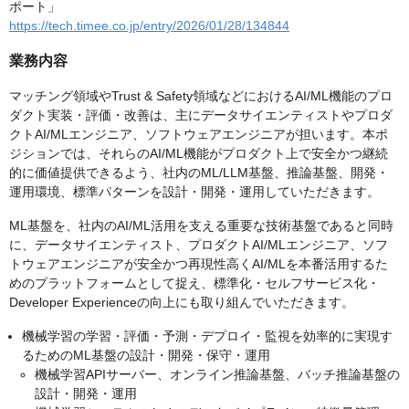
ポート」
https://tech.timee.co.jp/entry/2026/01/28/134844
業務内容
マッチング領域やTrust & Safety領域などにおけるAI/ML機能のプロ
ダクト実装・評価・改善は、主にデータサイエンティストやプロダ
クトAI/MLエンジニア、ソフトウェアエンジニアが担います。本ポ
ジションでは、それらのAI/ML機能がプロダクト上で安全かつ継続
的に価値提供できるよう、社内のML/LLM基盤、推論基盤、開発・
運用環境、標準パターンを設計・開発・運用していただきます。
ML基盤を、社内のAI/ML活用を支える重要な技術基盤であると同時
に、データサイエンティスト、プロダクトAI/MLエンジニア、ソフ
トウェアエンジニアが安全かつ再現性高くAI/MLを本番活用するた
めのプラットフォームとして捉え、標準化・セルフサービス化・
Developer Experienceの向上にも取り組んでいただきます。
機械学習の学習・評価・予測・デプロイ・監視を効率的に実現す
るためのML基盤の設計・開発・保守・運用
機械学習APIサーバー、オンライン推論基盤、バッチ推論基盤の
設計・開発・運用