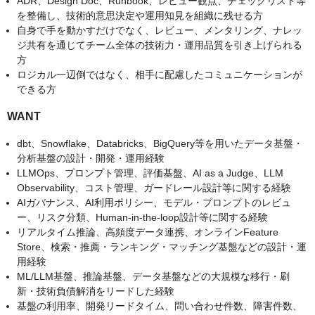
ADR、Design Doc、Runbook、レビュー観点、チェックリスト等
を整備し、技術的意思決定や運用知見を組織に残せる方
自身で手を動かすだけでなく、レビュー、メンタリング、ナレッ
ジ共有を通じてチーム全体の技術力・運用品質を引き上げられる
方
ロジカル一辺倒ではなく、相手に配慮したコミュニケーションが
できる方
WANT
dbt、Snowflake、Databricks、BigQuery等を用いたデータ基盤・
分析基盤の設計・開発・運用経験
LLMOps、プロンプト管理、評価基盤、AI as a Judge、LLM
Observability、コスト管理、ガードレール設計等に関する経験
AIガバナンス、AI利用ポリシー、モデル・プロンプトのレビュ
ー、リスク分類、Human-in-the-loop設計等に関する経験
リアルタイム推論、高頻度データ連携、オンラインFeature
Store、検索・推薦・ランキング・マッチング基盤などの設計・運
用経験
ML/LLM基盤、推論基盤、データ基盤などの大規模な移行・刷
新・技術負債解消をリードした経験
基盤の利用率、開発リードタイム、問い合わせ件数、障害件数、