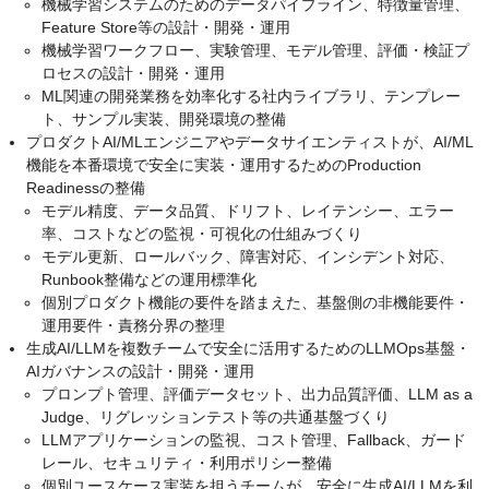
機械学習システムのためのデータパイプライン、特徴量管理、
Feature Store等の設計・開発・運用
機械学習ワークフロー、実験管理、モデル管理、評価・検証プ
ロセスの設計・開発・運用
ML関連の開発業務を効率化する社内ライブラリ、テンプレー
ト、サンプル実装、開発環境の整備
プロダクトAI/MLエンジニアやデータサイエンティストが、AI/ML
機能を本番環境で安全に実装・運用するためのProduction
Readinessの整備
モデル精度、データ品質、ドリフト、レイテンシー、エラー
率、コストなどの監視・可視化の仕組みづくり
モデル更新、ロールバック、障害対応、インシデント対応、
Runbook整備などの運用標準化
個別プロダクト機能の要件を踏まえた、基盤側の非機能要件・
運用要件・責務分界の整理
生成AI/LLMを複数チームで安全に活用するためのLLMOps基盤・
AIガバナンスの設計・開発・運用
プロンプト管理、評価データセット、出力品質評価、LLM as a
Judge、リグレッションテスト等の共通基盤づくり
LLMアプリケーションの監視、コスト管理、Fallback、ガード
レール、セキュリティ・利用ポリシー整備
個別ユースケース実装を担うチームが、安全に生成AI/LLMを利