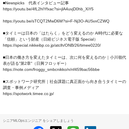
■Newspicks　代表インタビュー記事

https://youtu.be/4fL2hIYfxac?si=jlA4uvjD0hb_XiY5

https://youtu.be/sTCQT2MwD6M?si=F-Nj3O-AUSvxCZWQ

■タイミーは日本の「はたらく」をどう変えるのか AI時代に必要な
「信頼」という財産（日経ビジネス電子版 Special）

https://special.nikkeibp.co.jp/atclh/ONB/26/timee0220/

■日本の働き方を変えたタイミーは、次に何を変えるのか｜小川嶺代
表が語る"第2章"（日興フロッギー）

https://note.com/froggy_smbcnikko/n/nf459bac56bbe

■スポットワーク研究所｜社会課題に真正面から向き合うタイミーの
調査・事例メディア

https://spotwork.timee.co.jp/
シニアMLOpsエンジニア をシェアしましょう