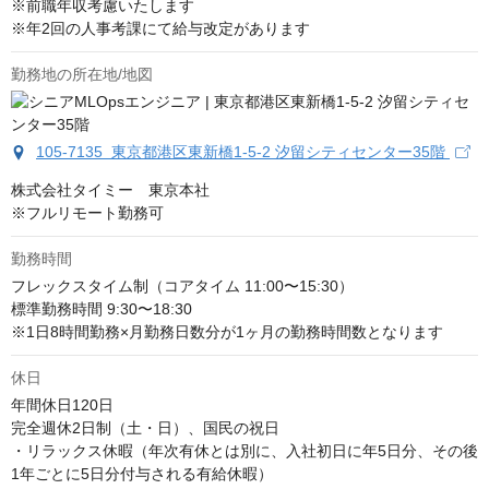
※前職年収考慮いたします

※年2回の人事考課にて給与改定があります
勤務地の所在地/地図
105-7135 東京都港区東新橋1-5-2 汐留シティセンター35階
株式会社タイミー　東京本社

※フルリモート勤務可
勤務時間
フレックスタイム制（コアタイム 11:00〜15:30）

標準勤務時間 9:30〜18:30

※1日8時間勤務×月勤務日数分が1ヶ月の勤務時間数となります
休日
年間休日120日

完全週休2日制（土・日）、国民の祝日

・リラックス休暇（年次有休とは別に、入社初日に年5日分、その後
1年ごとに5日分付与される有給休暇）
