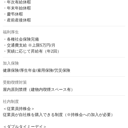
・年次有給休暇

・年末年始休暇

・慶弔休暇

・産前産後休暇
福利厚生
・各種社会保険完備

・交通費支給 ※上限5万円/月

・実績に応じて昇給有（年2回）
加入保険
健康保険/厚生年金/雇用保険/労災保険
受動喫煙対策
屋内原則禁煙（建物内喫煙スペース有）
社内制度
＜従業員持株会＞

従業員が自社株を購入できる制度（※持株会への加入が必要）

＜ダブルタイミーデイ＞
