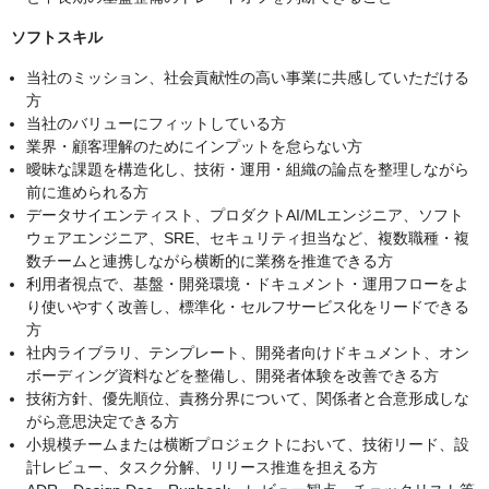
ソフトスキル
当社のミッション、社会貢献性の高い事業に共感していただける
方
当社のバリューにフィットしている方
業界・顧客理解のためにインプットを怠らない方
曖昧な課題を構造化し、技術・運用・組織の論点を整理しながら
前に進められる方
データサイエンティスト、プロダクトAI/MLエンジニア、ソフト
ウェアエンジニア、SRE、セキュリティ担当など、複数職種・複
数チームと連携しながら横断的に業務を推進できる方
利用者視点で、基盤・開発環境・ドキュメント・運用フローをよ
り使いやすく改善し、標準化・セルフサービス化をリードできる
方
社内ライブラリ、テンプレート、開発者向けドキュメント、オン
ボーディング資料などを整備し、開発者体験を改善できる方
技術方針、優先順位、責務分界について、関係者と合意形成しな
がら意思決定できる方
小規模チームまたは横断プロジェクトにおいて、技術リード、設
計レビュー、タスク分解、リリース推進を担える方