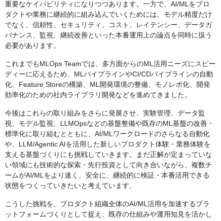
重要なケイパビリティになりつつあります。一方で、AI/MLをプロ
ダクトや業務に継続的に組み込んでいくためには、モデル精度だけ
でなく、信頼性、セキュリティ、コスト、レイテンシー、データガ
バナンス、監視、継続改善といった本番運用上の論点を同時に扱う
必要があります。
これまでもMLOps Teamでは、多方面からのML活用ニーズにスピー
ディーに応えるため、MLパイプラインやCI/CDパイプラインの自動
化、Feature Storeの構築、ML開発環境の整備、モノレポ化、開発
効率化のための社内ライブラリ開発などを進めてきました。
今後はこれらの取り組みをさらに発展させ、実験管理、データ監
視、モデル監視、LLMOpsなどの基盤整備や既存のML基盤の改善・
標準化に取り組むとともに、AI/MLワークロードのさらなる自動化
や、LLM/Agentic AIを活用した新しいプロダクト体験・業務体験を
支える基盤づくりにも挑戦していきます。まだ正解が定まっていな
い領域にも技術的な探索・先行投資として向き合いながら、複数チ
ームがAI/MLをより速く、安全に、継続的に検証・本番活用できる
状態をつくっていきたいと考えています。
こうした挑戦を、プロダクト組織全体のAI/ML活用を加速するプラ
ットフォームづくりとして捉え、既存の仕組みや運用知見を活かし