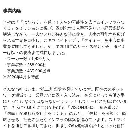
事業内容
当社は「『はたらく』を通じて人生の可能性を広げるインフラをつ
くる」をミッションに掲げ、深刻化する人手不足という経営課題を
解決しながら、一人ひとりが好きな時に働き、人生の可能性を広げ
られる世界を目指し、スキマバイトアプリ「タイミー」を中心に事
業を展開してきました。そして2018年のサービス開始から、タイミ
ーは以下の規模まで成長しました。
・ワーカー数：1,420万人
・事業者数：238,000社
・事業所数：465,000拠点
※2026年4月末時点
そんな当社はいま、"第二創業期"を迎えています。既存のスポット
ワーク領域では、業界ごとに深く入り込み、企業にとっても働き手
にとっても なくてはならないインフラ としてサービスを広げていま
す。さらに2030年に向けて掲げる 「VISION2030 ― 積み重ねた
『信頼』が報われる社会をつくる」 のもと、「信頼」を可視化・循
環させる、社会の新たなインフラの構築を進めています。スキマバ
イトを通じて蓄積してきた、働き手の勤務実績や評価といった他に