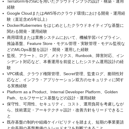
Terraform等のIaCを用いたクラウドインフラの設計・構築・運用
経験
Google CloudまたはAWS等のクラウド環境における開発・運用経
験（直近含め5年以上）
Docker/Kubernetes をはじめとしたクラウドネイティブな基盤に
関わる開発・運用経験
商用環境または業務システムにおいて、機械学習パイプライン、
推論基盤、Feature Store・モデル管理・実験管理・モデル監視な
どのMLOps基盤を設計・開発・運用した経験
監視、アラート、ログ、メトリクス、Runbook、障害対応、イン
シデント対応など、本番運用を前提としたシステム運用設計の経
験
VPC構成、クラウド権限管理、Secret管理、監査ログ、脆弱性対
応など、インフラ・アプリケーション双方のセキュリティに関す
る実務経験
Platform as a Product、Internal Developer Platform、Golden
Path、セルフサービス基盤などの設計・運用経験
保守性、可用性、セキュリティ、コスト、運用負荷を考慮しなが
ら、技術選定・アーキテクチャ設計・改善方針をリードできるこ
と
既存基盤の制約や組織ケイパビリティを踏まえ、短期の事業要請
と中長期の基盤整備のトレードオフを判断できること