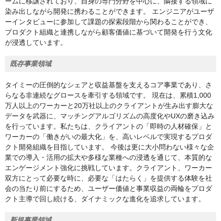
ームに移譲されており、自身の専門分野を中心に、隣接する領域に
染み出しながら開発に携わることができます。 エンジニアがユーザ
ーインタビューに参加して課題の探索段階から関わることができ、
プロダクト組織と連携しながら顧客価値に基づいて開発を行う文化
が浸透しています。
既存事業領域
タイミーの圧倒的なシェアと収益基盤を支えるコア事業であり、さ
らなる非連続なグロースを牽引する領域です。 現在は、累積1,000
万人以上のワーカーと20万社以上のクライアントが生み出す膨大な
データを武器に、マッチングアルゴリズムの高度化やUXの磨き込み
を行っています。私たちは、クライアントの「即時の人材確保」と
ワーカーの「働きがいの最大化」を、高いレベルで実現するプロダ
クト開発組織を目指しています。 今後は更に大小問わない様々な企
業での導入・活用の拡大や多様な業種への浸透を通じて、本質的な
エンゲージメント強化に挑戦しています。クライアント、ワーカー
双方にとって必要な時に、必要な「はたらく」を提供する体験を社
会の当たり前にするため、ユーザー価値と事業収益の両輪をプロダ
クト主導で回し続ける、ダイナミックな進化を追求しています。
新規事業領域