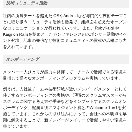
技術コミュニティ活動
社内の所属チームを超えたiOSやAndroidなど専門的な技術テーマご
とに取り扱うコミュニティ活動も活発で、組織図を超えたオープン
なコミュニケーションが行われています。 また、RubyKaigi や
Kaigi on Railsを始めとしたカンファレンスのスポンサー活動やイベ
ント登壇、記事の発信など技術コミュニティへの貢献や広報にも力
を入れています。
オンボーディング
メンバー一人ひとりが能力を発揮して、チームで活躍できる環境を
目指して様々なオンボーディングプログラムを実施しています。
例えば、入社後チームや技術領域が近いメンバーがメンターとして
伴走するオンボーディングの実施や、現職のスクラムマスターから
スクラムに関する考え方や手法などをインプットするスクラムオン
ボーディング、配属直後にマネジメント層とのWelcome 1on1を実
施しています。これからの取り組みによって、会社への不明点を早
期に解決することで、新メンバーがタイミーで活躍しやすい環境を
整えています。