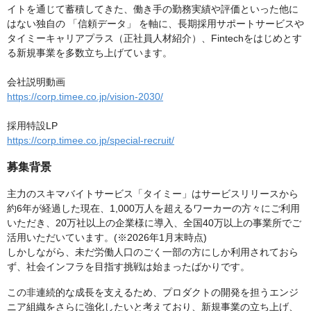
イトを通じて蓄積してきた、働き手の勤務実績や評価といった他に
はない独自の 「信頼データ」 を軸に、長期採用サポートサービスや
タイミーキャリアプラス（正社員人材紹介）、Fintechをはじめとす
る新規事業を多数立ち上げています。
会社説明動画
https://corp.timee.co.jp/vision-2030/
採用特設LP
https://corp.timee.co.jp/special-recruit/
募集背景
主力のスキマバイトサービス「タイミー」はサービスリリースから
約6年が経過した現在、1,000万人を超えるワーカーの方々にご利用
いただき、20万社以上の企業様に導入、全国40万以上の事業所でご
活用いただいています。(※2026年1月末時点)
しかしながら、未だ労働人口のごく一部の方にしか利用されておら
ず、社会インフラを目指す挑戦は始まったばかりです。
この非連続的な成長を支えるため、プロダクトの開発を担うエンジ
ニア組織をさらに強化したいと考えており、新規事業の立ち上げ、