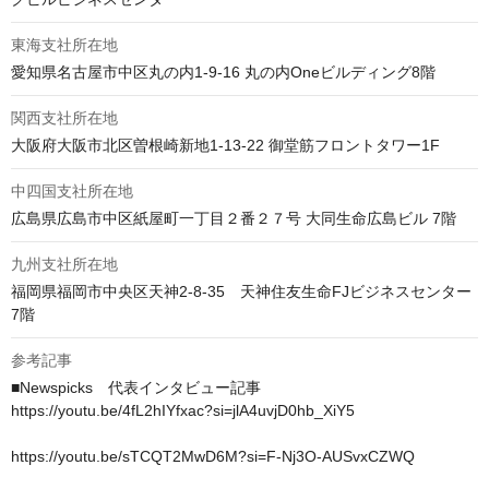
東海支社所在地
愛知県名古屋市中区丸の内1-9-16 丸の内Oneビルディング8階
関西支社所在地
大阪府大阪市北区曽根崎新地1-13-22 御堂筋フロントタワー1F
中四国支社所在地
広島県広島市中区紙屋町一丁目２番２７号 大同生命広島ビル 7階
九州支社所在地
福岡県福岡市中央区天神2-8-35　天神住友生命FJビジネスセンター 
7階
参考記事
■Newspicks　代表インタビュー記事

https://youtu.be/4fL2hIYfxac?si=jlA4uvjD0hb_XiY5

https://youtu.be/sTCQT2MwD6M?si=F-Nj3O-AUSvxCZWQ
