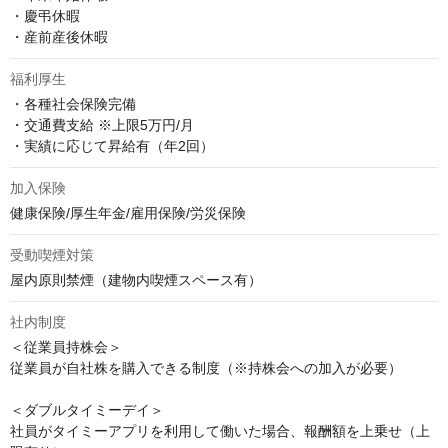
・慶弔休暇

・産前産後休暇
福利厚生
・各種社会保険完備

・交通費支給 ※上限5万円/月

・実績に応じて昇給有（年2回）
加入保険
健康保険/厚生年金/雇用保険/労災保険
受動喫煙対策
屋内原則禁煙（建物内喫煙スペース有）
社内制度
＜従業員持株会＞

従業員が自社株を購入できる制度（※持株会への加入が必要）

＜ダブルタイミーデイ＞

社員がタイミーアプリを利用して働いた場合、報酬額を上乗せ（上