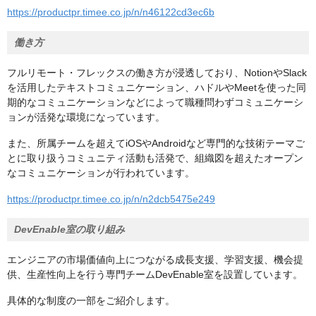
https://productpr.timee.co.jp/n/n46122cd3ec6b
働き方
フルリモート・フレックスの働き方が浸透しており、NotionやSlack
を活用したテキストコミュニケーション、ハドルやMeetを使った同
期的なコミュニケーションなどによって職種問わずコミュニケーシ
ョンが活発な環境になっています。
また、所属チームを超えてiOSやAndroidなど専門的な技術テーマご
とに取り扱うコミュニティ活動も活発で、組織図を超えたオープン
なコミュニケーションが行われています。
https://productpr.timee.co.jp/n/n2dcb5475e249
DevEnable室の取り組み
エンジニアの市場価値向上につながる成長支援、学習支援、機会提
供、生産性向上を行う専門チームDevEnable室を設置しています。
具体的な制度の一部をご紹介します。