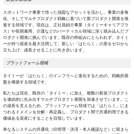
スポットワーク事業で培った強固なアセットを活かし、事業の多角
化、そしてマルチプロダクト戦略に基づいて新プロダクト開発を推
進する領域です。現在は、正社員紹介事業（タイミーキャリアプラ
ス）や長期雇用、介護などのバーティカル領域に深く踏み込んだプ
ロダクト開発に挑んでいます。既存の枠組みにとらわれず、タイミ
ーが持つ資産を最大活用して、新しい「はたらく」の形をゼロから
立ち上げ、成長させることに向き合います。
プラットフォーム領域
タイミーが「はたらく」のインフラへと進化するための、戦略的基
盤を構築する領域です。
私たちは現在、既存の「タイミー」に加え、複数の新規プロダクト
を連続的に生み出すマルチプロダクト展開を加速させています。こ
の成長を支えるため、プラットフォーム領域では「はたらく」にま
つわるドメインを分解・再定義し、プロダクト間で共通利用できる
価値ある資産にすることを目指しています。
単なるシステムの共通化（ID管理・決済・本人確認など）に留まら