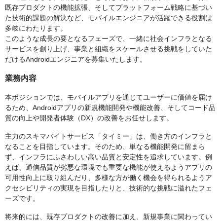
既存プロダクトの機能拡張、そしてプラットフォーム戦略に基づい
た技術的課題の解決など、モバイルエンジニアが活躍できる役割は
多岐にわたります。
このような成長の要となるフェーズで、一緒に社会インフラとなる
サービスを創り上げ、事業と組織をスケールさせる挑戦をしていた
だけるAndroidエンジニアを募集いたします。
業務内容
本ポジションでは、モバイルアプリを通じてユーザーに価値を届け
るため、Androidアプリの新規機能開発や機能改善、そしてコード品
質の向上や開発者体験（DX）の改善をお任せします。
主力のスキマバイトサービス「タイミー」は、働き方のインフラと
なることを目指しています。そのため、単なる機能開発に留まら
ず、インフラにふさわしい高い品質と安定性を追求しています。例
えば、通信品質が劣悪な環境でも重要な機能が使えるようアプリの
可用性向上に取り組んだり、多様な方が働く機会を得られるようア
クセシビリティの実現を目指したりと、技術的な挑戦に溢れたフェ
ーズです。
将来的には、既存プロダクトの改善に加え、新規事業に関わってい