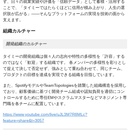
ず、日々の就業実績や評価を「信頼データ」として蓄積・活用する
ことで、「タイミーではたらくほどに信用が積み上がり、人生の選
択肢が広がる」——そんなプラットフォームの実現を技術の面から
支えます。
組織カルチャー
開発組織のカルチャー
タイミーの開発組織は個々人の志向や特性の多様性を「許容」する
のではなく「歓迎」する組織です。 各メンバーの多様性を彩りとし
て捉えて決して否定せず、強みとして重ね合わせて、同じチーム、
プロダクトの目標を達成を実現できる組織を目指しています。
また、SpotifyモデルやTeamTopologiesを踏襲した組織構造を採用し
ており、顧客価値に基づく開発チーム組成や認知負荷を適切にコン
トロールするために専任EMやスクラムマスターなどマネジメント専
門職を各チームに配置しています。
https://www.youtube.com/live/uJL3M7R8MLc?
feature=share&t=3057