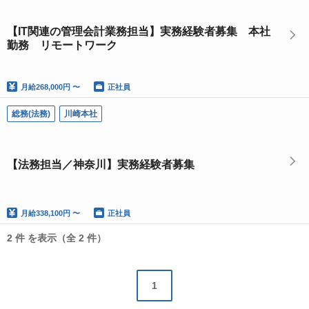
【IT関連の管理会計業務担当】実務経験者募集 本社
勤務 リモートワーク
月給
268,000円 〜
正社員
総務(法務)
川崎本社
【法務担当／神奈川】実務経験者募集
月給
338,100円 〜
正社員
2 件 を表示（全 2 件）
1