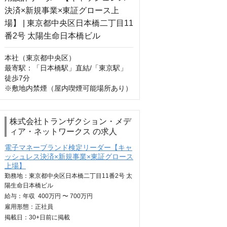
本社（東京都中央区）

最寄駅：「日本橋駅」直結/「東京駅」
徒歩7分

※敷地内禁煙（屋内喫煙可能場所あり）
株式会社トランザクション・メデ
ィア・ネットワークス の求人
電子マネーブランド検定リーダー【キャ
ッシュレス決済×新規事業×東証グロース
上場】
勤務地：東京都中央区日本橋二丁目11番2号 太
陽生命日本橋ビル
給与：
年収
400万円 〜 700万円
雇用形態：正社員
掲載日：
30+日
前に掲載