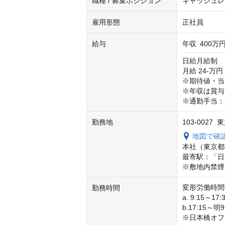
職種 / 募集ポジション
キャッシュレ
雇用形態
正社員
給与
年収
400万円
日給月給制

月給 24-万
※期待値・当
※年収は賞与
※通勤手当：
勤務地
103-002
地図で確
本社（東京都
最寄駅：「日
※敷地内禁煙
変形労働時間制
勤務時間
a. 9:15～17
b.17:15～明9
※日本橋オフ