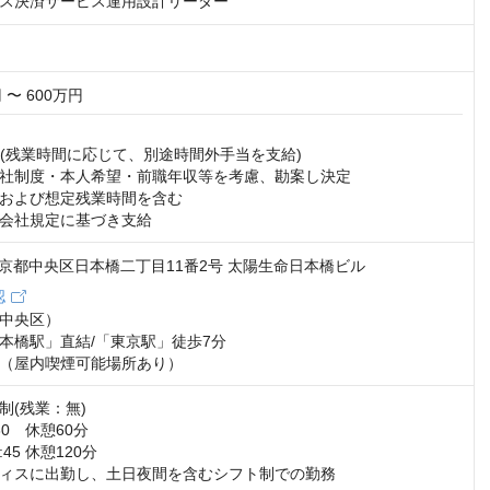
ス決済サービス運用設計リーダー
 〜 600万円
円 (残業時間に応じて、別途時間外手当を支給)

社制度・本人希望・前職年収等を考慮、勘案し決定

および想定残業時間を含む

会社規定に基づき支給
7 東京都中央区日本橋二丁目11番2号 太陽生命日本橋ビル
認
中央区）

本橋駅」直結/「東京駅」徒歩7分

（屋内喫煙可能場所あり）
(残業：無)

:30　休憩60分

:45 休憩120分

ィスに出勤し、土日夜間を含むシフト制での勤務