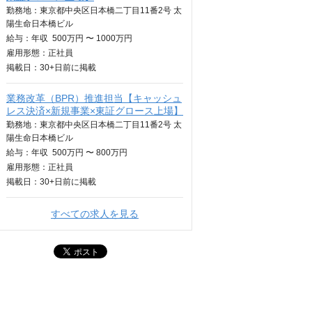
勤務地：東京都中央区日本橋二丁目11番2号 太
陽生命日本橋ビル
給与：
年収
500万円 〜 1000万円
雇用形態：正社員
掲載日：
30+日
前に掲載
業務改革（BPR）推進担当【キャッシュ
レス決済×新規事業×東証グロース上場】
勤務地：東京都中央区日本橋二丁目11番2号 太
陽生命日本橋ビル
給与：
年収
500万円 〜 800万円
雇用形態：正社員
掲載日：
30+日
前に掲載
すべての求人を見る