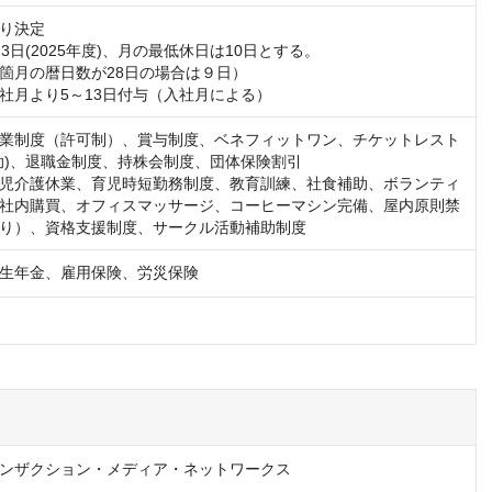
り決定

3日(2025年度)、月の最低休日は10日とする。

箇月の暦日数が28日の場合は９日）

社月より5～13日付与（入社月による）
業制度（許可制）、賞与制度、ベネフィットワン、チケットレスト
助)、退職金制度、持株会制度、団体保険割引

児介護休業、育児時短勤務制度、教育訓練、社食補助、ボランティ
社内購買、オフィスマッサージ、コーヒーマシン完備、屋内原則禁
り）、資格支援制度、サークル活動補助制度
生年金、雇用保険、労災保険
ンザクション・メディア・ネットワークス