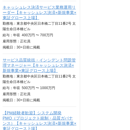
キャッシュレス決済サービス業務運用リ
ーダー【キャッシュレス決済×新規事業×
東証グロース上場】
勤務地：東京都中央区日本橋二丁目11番2号 太
陽生命日本橋ビル
給与：
年収
400万円 〜 700万円
雇用形態：正社員
掲載日：
30+日
前に掲載
サービス品質統括・インシデント問題管
理マネージャー【キャッシュレス決済×
新規事業×東証グロース上場】
勤務地：東京都中央区日本橋二丁目11番2号 太
陽生命日本橋ビル
給与：
年収
500万円 〜 1000万円
雇用形態：正社員
掲載日：
30+日
前に掲載
【PM経験者歓迎】システム開発
PMO（プロジェクト統制・品質ガバナ
ンス）【キャッシュレス決済×新規事業×
東証グロース上場】