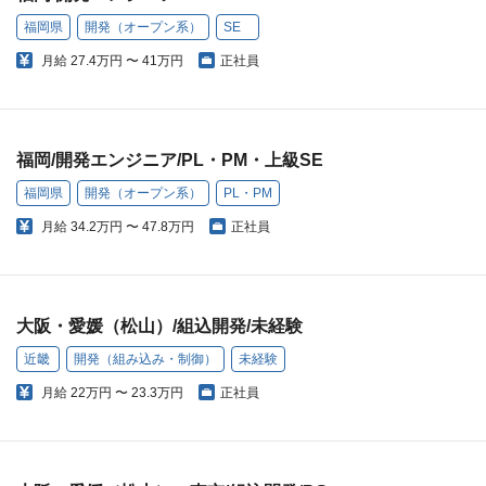
福岡県
開発（オープン系）
SE
月給
27.4万円 〜 41万円
正社員
福岡/開発エンジニア/PL・PM・上級SE
福岡県
開発（オープン系）
PL・PM
月給
34.2万円 〜 47.8万円
正社員
大阪・愛媛（松山）/組込開発/未経験
近畿
開発（組み込み・制御）
未経験
月給
22万円 〜 23.3万円
正社員