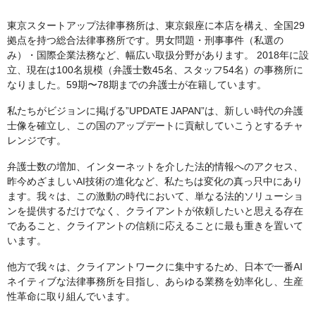
東京スタートアップ法律事務所は、東京銀座に本店を構え、全国29
拠点を持つ総合法律事務所です。男女問題・刑事事件（私選の
み）・国際企業法務など、幅広い取扱分野があります。 2018年に設
立、現在は100名規模（弁護士数45名、スタッフ54名）の事務所に
なりました。59期〜78期までの弁護士が在籍しています。
私たちがビジョンに掲げる”UPDATE JAPAN”は、新しい時代の弁護
士像を確立し、この国のアップデートに貢献していこうとするチャ
レンジです。
弁護士数の増加、インターネットを介した法的情報へのアクセス、
昨今めざましいAI技術の進化など、私たちは変化の真っ只中にあり
ます。我々は、この激動の時代において、単なる法的ソリューショ
ンを提供するだけでなく、クライアントが依頼したいと思える存在
であること、クライアントの信頼に応えることに最も重きを置いて
います。
他方で我々は、クライアントワークに集中するため、日本で一番AI
ネイティブな法律事務所を目指し、あらゆる業務を効率化し、生産
性革命に取り組んでいます。