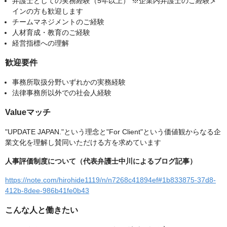
弁護士としての実務経験（5年以上） ※企業内弁護士のご経験メ
インの方も歓迎します
チームマネジメントのご経験
人材育成・教育のご経験
経営指標への理解
歓迎要件
事務所取扱分野いずれかの実務経験
法律事務所以外での社会人経験
Valueマッチ
"UPDATE JAPAN."という理念と"For Client"という価値観からなる企
業文化を理解し賛同いただける方を求めています
人事評価制度について（代表弁護士中川によるブログ記事）
https://note.com/hirohide1119/n/n7268c41894ef#1b833875-37d8-
412b-8dee-986b41fe0b43
こんな人と働きたい