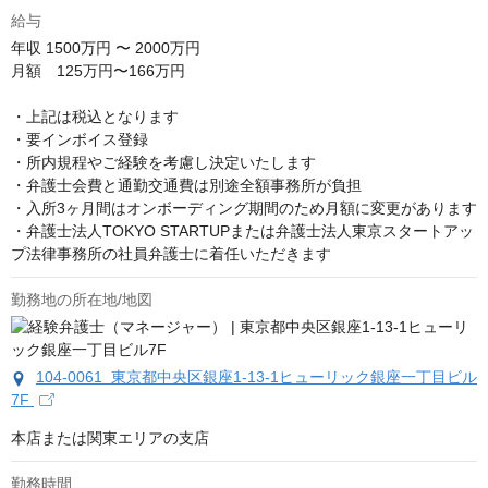
給与
年収
1500万円 〜 2000万円
月額　125万円〜166万円

・上記は税込となります

・要インボイス登録

・所内規程やご経験を考慮し決定いたします

・弁護士会費と通勤交通費は別途全額事務所が負担

・入所3ヶ月間はオンボーディング期間のため月額に変更があります

・弁護士法人TOKYO STARTUPまたは弁護士法人東京スタートアッ
プ法律事務所の社員弁護士に着任いただきます
勤務地の所在地/地図
104-0061 東京都中央区銀座1-13-1ヒューリック銀座一丁目ビル
7F
本店または関東エリアの支店
勤務時間