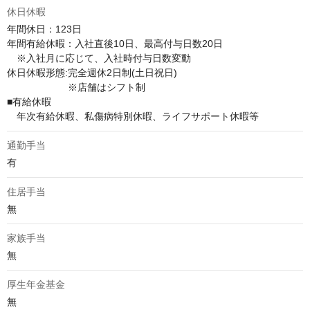
休日休暇
年間休日：123日

年間有給休暇：入社直後10日、最高付与日数20日

　※入社月に応じて、入社時付与日数変動

休⽇休暇形態:完全週休2⽇制(⼟⽇祝⽇) 

　　　　　　 ※店舗はシフト制

■有給休暇

　年次有給休暇、私傷病特別休暇、ライフサポート休暇等
通勤手当
有
住居手当
無
家族手当
無
厚生年金基金
無