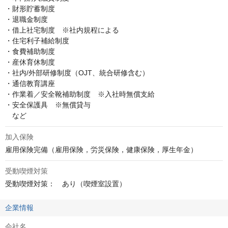
・財形貯蓄制度

・退職金制度

・借上社宅制度　※社内規程による

・住宅利子補給制度

・食費補助制度

・産休育休制度

・社内/外部研修制度（OJT、統合研修含む）

・通信教育講座

・作業着／安全靴補助制度　※入社時無償支給

・安全保護具　※無償貸与

　など
加入保険
雇用保険完備（雇用保険，労災保険，健康保険，厚生年金）
受動喫煙対策
受動喫煙対策：　あり（喫煙室設置）
企業情報
会社名