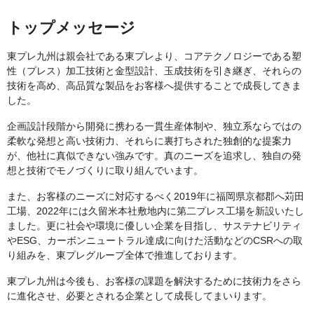
トップメッセージ
東プレ九州は親会社である東プレより、コアテクノロジーである塑
性（プレス）加工技術と金型設計、玉成技術を引き継ぎ、それらの
技術を高め、高品質な製品をお客様へ提供することで成長してきま
した。
企画設計段階から開発に携わる一貫生産体制や、独立系ならではの
柔軟な発想と高い技術力、それらに裏打ちされた独創的な提案力
が、他社に真似できない強みです。真のニーズを追求し、独自の発
想と技術でモノづくりに取り組んでいます。
また、お客様のニーズに対応するべく2019年に福岡県京都郡へ苅田
工場、2022年には久留米本社敷地内に第二プレス工場を新設いたし
ました。更に社会や環境に優しい企業を目指し、サステナビリティ
やESG、カーボンニュートラル達成に向けた活動などのCSRへの取
り組みを、東プレグループ全体で推進しております。
東プレ九州は今後も、お客様の課題を解決するために技術力をさら
に進化させ、必要とされる企業として成長してまいります。