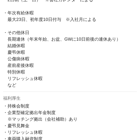
・年次有給休暇

　最大23日、初年度10日付与　※入社月による

・その他休日

　長期連休（年末年始、お盆、GWに10日前後の連休あり）

　結婚休暇

　慶弔休暇

　公傷病休暇

　産前産後休暇　

　特別休暇

　リフレッシュ休暇

　など
福利厚生
・持株会制度

・企業型確定拠出年金制度

　※マッチング拠出（会社補助）あり

・慶弔見舞金

・リフレッシュ休暇

・車両購入融資制度
