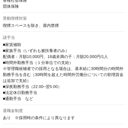
各種社会保険

団体保険
受動喫煙対策
喫煙スペースを除き、屋内禁煙
諸手当
■家賃補助

■家族手当（いずれも被扶養者のみ）

配偶者：月額10,000円、18歳未満の子：月額20,000円/1人

■時間外勤務手当（１分単位での支給）

※管理職候補者での採用となる場合は、基本給に30時間分の時間外
勤務手当を含む（30時間を超えた時間外労働分についての割増賃金
は追加で支給）

■深夜勤務手当（22:00~翌5:00）

■法定休日勤務手当

■通勤手当　など
退職金制度
あり　※採用時の条件により異なります