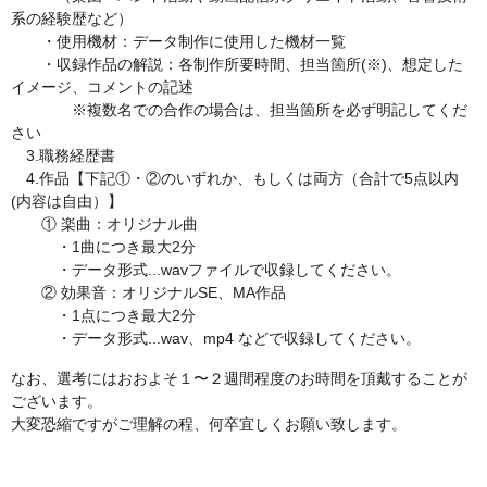
系の経験歴など）
・使用機材：データ制作に使用した機材一覧
・収録作品の解説：各制作所要時間、担当箇所(※)、想定した
イメージ、コメントの記述
※複数名での合作の場合は、担当箇所を必ず明記してくだ
さい
3.職務経歴書
4.作品【下記①・②のいずれか、もしくは両方（合計で5点以内
(内容は自由）】
① 楽曲：オリジナル曲
・1曲につき最大2分
・データ形式...wavファイルで収録してください。
② 効果音：オリジナルSE、MA作品
・1点につき最大2分
・データ形式...wav、mp4 などで収録してください。
なお、選考にはおおよそ１〜２週間程度のお時間を頂戴することが
ございます。
大変恐縮ですがご理解の程、何卒宜しくお願い致します。