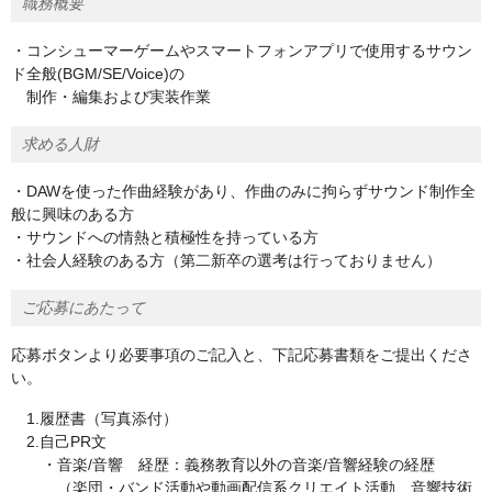
職務概要
・コンシューマーゲームやスマートフォンアプリで使用するサウン
ド全般(BGM/SE/Voice)の
制作・編集および実装作業
求める人財
・DAWを使った作曲経験があり、作曲のみに拘らずサウンド制作全
般に興味のある方
・サウンドへの情熱と積極性を持っている方
・社会人経験のある方（第二新卒の選考は行っておりません）
ご応募にあたって
応募ボタンより必要事項のご記入と、下記応募書類をご提出くださ
い。
1.履歴書（写真添付）
2.自己PR文
・音楽/音響 経歴：義務教育以外の音楽/音響経験の経歴
（楽団・バンド活動や動画配信系クリエイト活動、音響技術