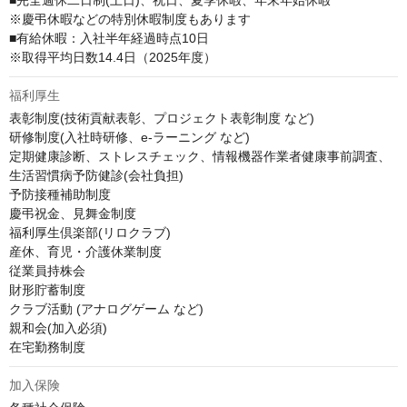
■完全週休二日制(土日)、祝日、夏季休暇、年末年始休暇

※慶弔休暇などの特別休暇制度もあります

■有給休暇：入社半年経過時点10日

※取得平均日数14.4日（2025年度）
福利厚生
表彰制度(技術貢献表彰、プロジェクト表彰制度 など)

研修制度(入社時研修、e-ラーニング など)

定期健康診断、ストレスチェック、情報機器作業者健康事前調査、
生活習慣病予防健診(会社負担)

予防接種補助制度

慶弔祝金、見舞金制度

福利厚生倶楽部(リロクラブ)

産休、育児・介護休業制度

従業員持株会

財形貯蓄制度

クラブ活動 (アナログゲーム など)

親和会(加入必須)

在宅勤務制度
加入保険