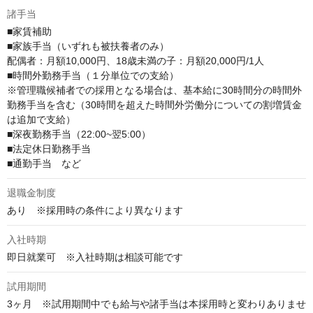
諸手当
■家賃補助

■家族手当（いずれも被扶養者のみ）

配偶者：月額10,000円、18歳未満の子：月額20,000円/1人

■時間外勤務手当（１分単位での支給）

※管理職候補者での採用となる場合は、基本給に30時間分の時間外
勤務手当を含む（30時間を超えた時間外労働分についての割増賃金
は追加で支給）

■深夜勤務手当（22:00~翌5:00）

■法定休日勤務手当

■通勤手当　など
退職金制度
あり　※採用時の条件により異なります
入社時期
即日就業可　※入社時期は相談可能です
試用期間
3ヶ月　※試用期間中でも給与や諸手当は本採用時と変わりありませ