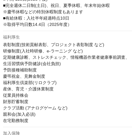
■完全週休二日制(土日)、祝日、夏季休暇、年末年始休暇

※慶弔休暇などの特別休暇制度もあります

■有給休暇：入社半年経過時点10日

※取得平均日数14.4日（2025年度）
福利厚生
表彰制度(技術貢献表彰、プロジェクト表彰制度 など)

研修制度(入社時研修、e-ラーニング など)

定期健康診断、ストレスチェック、情報機器作業者健康事前調査、
生活習慣病予防健診(会社負担)

予防接種補助制度

慶弔祝金、見舞金制度

福利厚生倶楽部(リロクラブ)

産休、育児・介護休業制度

従業員持株会

財形貯蓄制度

クラブ活動 (アナログゲーム など)

親和会(加入必須)

在宅勤務制度
加入保険