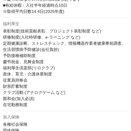
■有給休暇：入社半年経過時点10日

※取得平均日数14.4日(2025年度)
福利厚生
表彰制度(技術貢献表彰、プロジェクト表彰制度 など)

研修制度(入社時研修、e-ラーニング など)

定期健康診断、ストレスチェック、情報機器作業者健康事前調査、
生活習慣病予防健診(会社負担)

予防接種補助制度

慶弔祝金、見舞金制度

福利厚生倶楽部(リロクラブ)

産休、育児・介護休業制度

従業員持株会

財形貯蓄制度

クラブ活動 (アナログゲーム など)

親和会(加入必須)

在宅勤務制度
加入保険
各種社会保険

団体保険