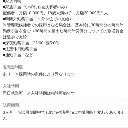
■家賃補助

■家族手当（いずれも被扶養者のみ）

配偶者：月額10,000円、18歳未満の子：月額20,000円/1人

■時間外勤務手当（１分単位での支給）

※管理職候補者での採用となる場合は、基本給に30時間分の時間外
勤務手当を含む（30時間を超えた時間外労働分についての割増賃金
は追加で支給）

■深夜勤務手当（22:00~翌5:00）

■法定休日勤務手当

■通勤手当　など
退職金制度
あり　※採用時の条件により異なります
入社時期
即日就業可　※入社時期は相談可能です
試用期間
3ヶ月　※試用期間中でも給与や諸手当は本採用時と変わりありませ
ん