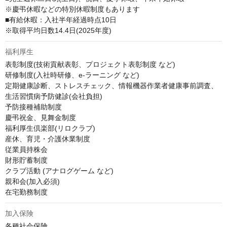
※慶弔休暇などの特別休暇制度もあります

■有給休暇：入社半年経過時点10日

※取得平均日数14.4日(2025年度)
福利厚生
表彰制度(技術貢献表彰、プロジェクト表彰制度 など)

研修制度(入社時研修、e-ラーニング など)

定期健康診断、ストレスチェック、情報機器作業者健康事前調査、
生活習慣病予防健診(会社負担)

予防接種補助制度

慶弔祝金、見舞金制度

福利厚生倶楽部(リロクラブ)

産休、育児・介護休業制度

従業員持株会

財形貯蓄制度

クラブ活動 (アナログゲーム など)

親和会(加入必須)

在宅勤務制度
加入保険
各種社会保険
