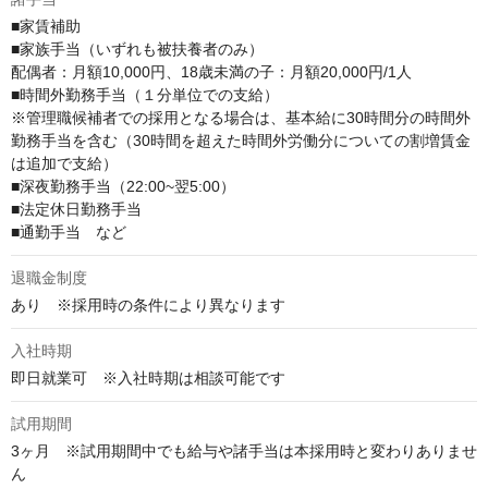
■家賃補助

■家族手当（いずれも被扶養者のみ）

配偶者：月額10,000円、18歳未満の子：月額20,000円/1人

■時間外勤務手当（１分単位での支給）

※管理職候補者での採用となる場合は、基本給に30時間分の時間外
勤務手当を含む（30時間を超えた時間外労働分についての割増賃金
は追加で支給）

■深夜勤務手当（22:00~翌5:00）

■法定休日勤務手当

■通勤手当　など
退職金制度
あり　※採用時の条件により異なります
入社時期
即日就業可　※入社時期は相談可能です
試用期間
3ヶ月　※試用期間中でも給与や諸手当は本採用時と変わりありませ
ん