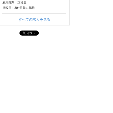
雇用形態：正社員
掲載日：
30+日
前に掲載
すべての求人を見る