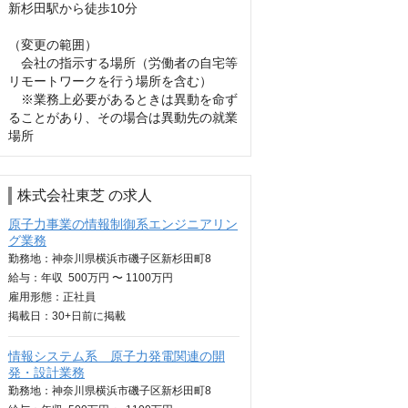
新杉田駅から徒歩10分

（変更の範囲）

　会社の指示する場所（労働者の自宅等
リモートワークを行う場所を含む）

　※業務上必要があるときは異動を命ず
ることがあり、その場合は異動先の就業
場所
株式会社東芝 の求人
原子力事業の情報制御系エンジニアリン
グ業務
勤務地：神奈川県横浜市磯子区新杉田町8
給与：
年収
500万円 〜 1100万円
雇用形態：正社員
掲載日：
30+日
前に掲載
情報システム系 原子力発電関連の開
発・設計業務
勤務地：神奈川県横浜市磯子区新杉田町8