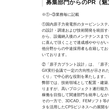
募集部門からのPR（
※①~③業務毎に記載
①国内原子力発電所のタービンシステ
の設計・調達および技術開発を統括す
から、設備納入後のメンテナンスまで
に喜んで頂くことで達成感ややりがい
他分野からの中途採用者も在籍してお
いております。
②「原子力プラント設計」は、「原子
GX実行会議で一定の方向性が示され
くり」で中心的な役割を果たします。
弊部では、技術領域として配置・建築
りますが、高いプロジェクト遂行能力
稼働を目指して関連部門を統率しなが
その一方で、3DCAD、FEMソフト
タを活用したCPSビジネスへの展開