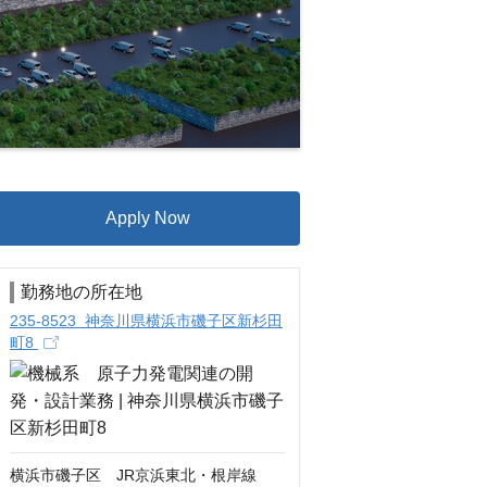
Apply Now
勤務地の所在地
235-8523 神奈川県横浜市磯子区新杉田
町8
横浜市磯子区　JR京浜東北・根岸線　