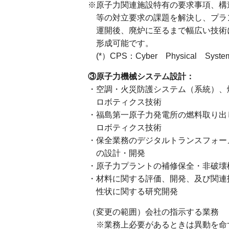
※原子力関連施設特有の要求事項、構
等の対立要求の課題を解決し、プラ
運開後、廃炉に至るまで幅広い技術
形成可能です。
(*）CPS：Cyber Physical Syste
③原子力機械システム設計：
・空調・火災防護システム（系統）、
ロボティクス技術
・福島第一原子力発電所の燃料取り出
ロボティクス技術
・保全業務のデジタルトランスフォー
の設計・開発
・原子力プラントの補修保全・非破壊
・材料に関する評価、開発、及び関連
性状に関する研究開発
（変更の範囲）会社の指示する業務
※業務上必要があるときは異動を命