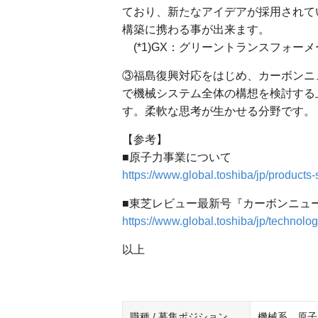
ており、新たなアイデアが採用されて
構築に携わる事が出来ます。
(*1)GX：グリーントランスフォーメーション、
③福島復興対応をはじめ、カーボンニ
で機械システム全体の構想を検討する
す。柔軟な思考が生かせる分野です。
【参考】
■原子力事業について
https://www.global.toshiba/jp/products
■東芝レビュー最新号『カーボンニュ
https://www.global.toshiba/jp/technolo
以上
職種 / 募集ポジション
機械系 原子