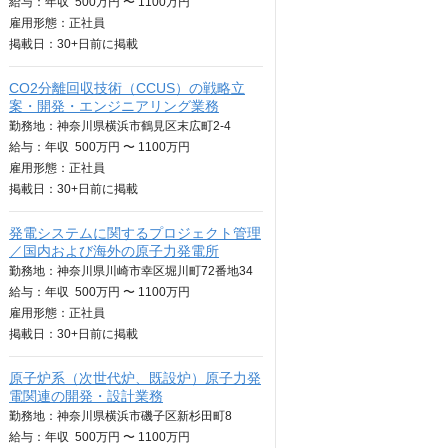
給与：
年収
500万円 〜 1100万円
雇用形態：正社員
掲載日：
30+日
前に掲載
CO2分離回収技術（CCUS）の戦略立
案・開発・エンジニアリング業務
勤務地：神奈川県横浜市鶴見区末広町2-4
給与：
年収
500万円 〜 1100万円
雇用形態：正社員
掲載日：
30+日
前に掲載
発電システムに関するプロジェクト管理
／国内および海外の原子力発電所
勤務地：神奈川県川崎市幸区堀川町72番地34
給与：
年収
500万円 〜 1100万円
雇用形態：正社員
掲載日：
30+日
前に掲載
原子炉系（次世代炉、既設炉）原子力発
電関連の開発・設計業務
勤務地：神奈川県横浜市磯子区新杉田町8
給与：
年収
500万円 〜 1100万円