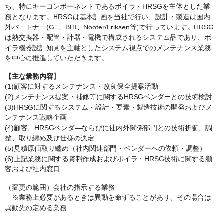
ち、特にキーコンポーネントであるボイラ・HRSGを主体とした業
務となります。HRSGは基本計画を当社で行い、設計・製造は国内
外パートナー(GE、BHI、Nooter/Eriksen等)で行っています。HRSG
は熱交換器・配管・計器・電機で構成されるシステム品であり、ボ
イラ機器設計知見を主軸としたシステム視点でのメンテナンス業務
を中心に推進していただきます。
【主な業務内容】
(1)顧客に対するメンテナンス・改良保全提案活動
(2)メンテナンス提案・補修等に関するHRSGベンダーとの技術検討
(3)HRSGに関するシステム・設計・要素・製造技術の開発およびメ
ンテナンス戦略企画
(4)顧客、HRSGベンダ―ならびに社内外関係部門との技術折衝、調
整、取り纏め及び仕様の決定
(5)見積原価取り纏め（社内関連部門・ベンダーへの依頼・調整）
(6)上記業務に関する資料作成およびボイラ・HRSG技術に関する顧
客および社内窓口
（変更の範囲）会社の指示する業務
※業務上必要があるときは異動を命ずることがあり、その場合は
異動先の定める業務