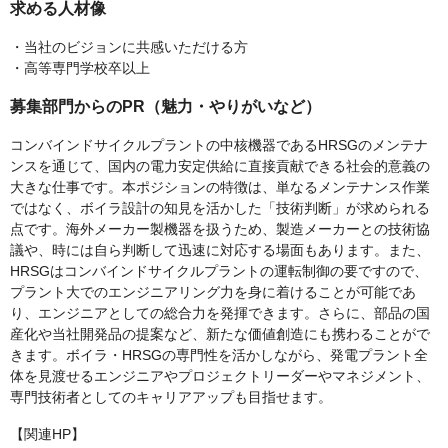
求める人材像
・当社のビジョンに共感いただける方
・高等専門学校卒以上
募集部門からのPR（魅力・やりがいなど）
コンバインドサイクルプラントの中核機器であるHRSGのメンテナ
ンスを通じて、国内の電力安定供給に直接貢献できる社会的意義の
大きな仕事です。本ポジションの特徴は、単なるメンテナンス作業
ではなく、ボイラ設計の知見を活かした「技術判断」が求められる
点です。海外メーカー製機器を扱うため、製造メーカーとの技術協
議や、時には自ら判断して迅速に対応する場面もあります。また、
HRSGはコンバインドサイクルプラントの運転制御の要ですので、
プラント大でのエンジニアリング力を身に着けることが可能であ
り、エンジニアとしての総合力を発揮できます。さらに、部品の国
産化や当社開発品の提案など、新たな価値創造にも携わることがで
きます。ボイラ・HRSGの専門性を活かしながら、発電プラント全
体を見渡せるエンジニアやプロジェクトリーダーやマネジメント、
専門技術者としてのキャリアアップも目指せます。
【関連HP】