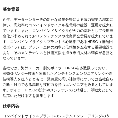
募集背景
近年、データセンター等の新たな産業分野による電力需要の増加に
伴い、高効率なコンバインドサイクル発電所の建設・運用が拡大し
ています。また、コンバインドサイクルが火力の基幹として長期寿
命化が求められておりメンテナンスや改良保全需要が拡大していま
す。コンバインドサイクルプラントの心臓部であるHRSG（排熱回
収ボイラ）は、プラント全体の効率と信頼性を左右する重要機器で
あり、そのメンテナンスと技術支援を担う専門人材の確保が急務と
なっています。
当社では、海外メーカー製のボイラ・HRSGを多数扱っており、
HRSGベンダー技術と連携したメンテナンスエンジニアリングや新
技術導入を担うとともに、緊急度の高い補修等については当社自ら
判断・対応できる高度な技術力を持つエンジニアを必要としていま
す。ボイラ・HRSGの設計やメンテナンスに精通し、即戦力として
活躍いただける方を募集します。
仕事内容
コンバインドサイクルプラントのシステムエンジニアリングのう