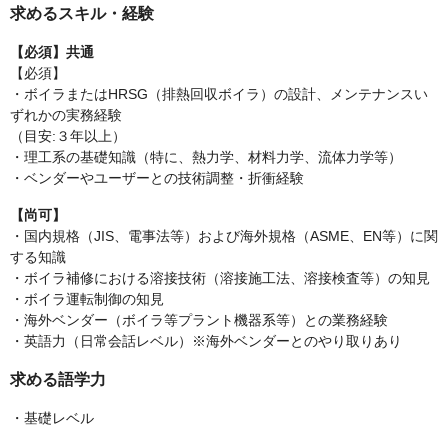
求めるスキル・経験
【必須】共通
【必須】
・ボイラまたはHRSG（排熱回収ボイラ）の設計、メンテナンスい
ずれかの実務経験
（目安:３年以上）
・理工系の基礎知識（特に、熱力学、材料力学、流体力学等）
・ベンダーやユーザーとの技術調整・折衝経験
【尚可】
・国内規格（JIS、電事法等）および海外規格（ASME、EN等）に関
する知識
・ボイラ補修における溶接技術（溶接施工法、溶接検査等）の知見
・ボイラ運転制御の知見
・海外ベンダー（ボイラ等プラント機器系等）との業務経験
・英語力（日常会話レベル）※海外ベンダーとのやり取りあり
求める語学力
・基礎レベル