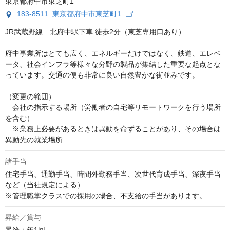
183-8511 東京都府中市東芝町1
JR武蔵野線　北府中駅下⾞ 徒歩2分（東芝専⽤⼝あり）

府中事業所はとても広く、エネルギーだけではなく、鉄道、エレベ
ータ、社会インフラ等様々な分野の製品が集結した重要な起点とな
っています。交通の便も非常に良い自然豊かな街並みです。

（変更の範囲）

　会社の指示する場所（労働者の自宅等リモートワークを行う場所
を含む）

　※業務上必要があるときは異動を命ずることがあり、その場合は
異動先の就業場所
諸手当
住宅手当、通勤手当、時間外勤務手当、次世代育成手当、深夜手当
など（当社規定による） 

※管理職掌クラスでの採用の場合、不支給の手当があります。
昇給／賞与