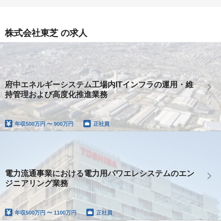
株式会社東芝 の求人
府中エネルギーシステム工場内ITインフラの運用・維
持管理および高度化推進業務
年収
500万円 〜 900万円
正社員
電力流通事業における電力用パワエレシステムのエン
ジニアリング業務
年収
500万円 〜 1100万円
正社員