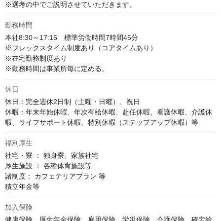
※選考の中でご説明させていただきます。
勤務時間
本社8:30～17:15　標準労働時間7時間45分

※フレックスタイム制度あり（コアタイムあり）

※在宅勤務制度あり

※勤務時間は事業所毎に定める。
休日
休日：完全週休2日制（土曜・日曜）、祝日

休暇：年末年始休暇、年次有給休暇、赴任休暇、看護休暇、介護休
暇、ライフサポート休暇、特別休暇（ステップアップ休暇）等
福利厚生
社宅・寮 ： 独身寮、家族社宅

厚生施設 ： 各種体育施設等

諸制度： カフェテリアプラン 等

積立年金等
加入保険
健康保険、厚生年金保険、雇用保険、労災保険、介護保険、確定給