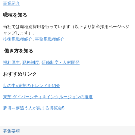
事業紹介
職種を知る
当社では職種別採用を行っています（以下より新卒採用ページへジ
ャンプします）。
技術系職種紹介
,
事務系職種紹介
働き方を知る
福利厚生
,
勤務制度
,
研修制度・人材開発
おすすめリンク
世の中×東芝のトレンドを紹介
東芝 ダイバーシティ＆インクルージョンの推進
夢博～夢追う人が集まる博覧会5
募集要項