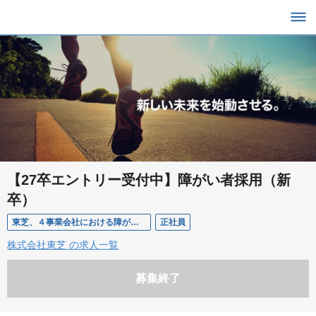
【27卒エントリー受付中】障がい者採用（新
卒）
東芝、４事業会社における障がい者採用（新卒）
正社員
株式会社東芝 の求人一覧
募集終了