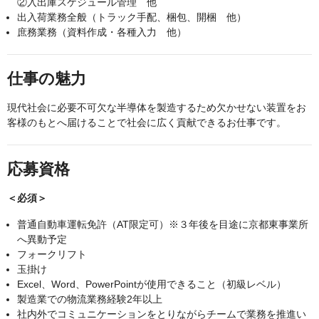
②入出庫スケジュール管理 他
出入荷業務全般（トラック手配、梱包、開梱 他）
庶務業務（資料作成・各種入力 他）
仕事の魅力
現代社会に必要不可欠な半導体を製造するため欠かせない装置をお
客様のもとへ届けることで社会に広く貢献できるお仕事です。
応募資格
＜必須＞
普通自動車運転免許（AT限定可）※３年後を目途に京都東事業所
へ異動予定
フォークリフト
玉掛け
Excel、Word、PowerPointが使用できること（初級レベル）
製造業での物流業務経験2年以上
社内外でコミュニケーションをとりながらチームで業務を推進い