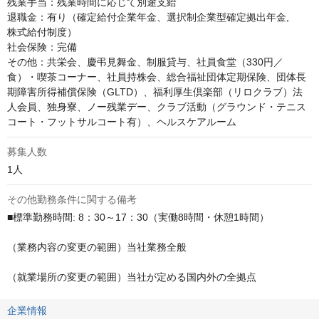
残業手当：残業時間に応じて別途支給

退職金：有り（確定給付企業年金、選択制企業型確定拠出年金,

株式給付制度）

社会保険：完備

その他：共栄会、慶弔見舞金、制服貸与、社員食堂（330円／
食）・喫茶コーナー、社員持株会、総合福祉団体定期保険、団体長
期障害所得補償保険（GLTD）、福利厚生倶楽部（リロクラブ）法
人会員、独身寮、ノー残業デー、クラブ活動（グラウンド・テニス
コート・フットサルコート有）、ヘルスケアルーム
募集人数
1人
その他勤務条件に関する備考
■標準勤務時間: 8：30～17：30（実働8時間・休憩1時間）

（業務内容の変更の範囲）当社業務全般

（就業場所の変更の範囲）当社が定める国内外の全拠点
企業情報