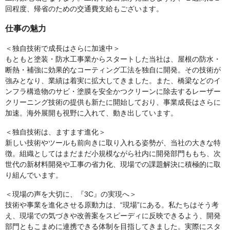
回程度、帰省のための交通費支給もございます。
仕事の魅力
＜独自技術で成長はさらに加速中＞
もともと塗装・防水工事業からスタートした当社は、屋根の防水・
断熱・補強に効果的なコーティング工法を独自に開発。その技術が
強みとなり、業績は着実に拡大してきました。また、橋梁などのイ
ンフラ構造物のサビ・塗膜を安全かつクリーンに除去するレーザー
クリーニング技術の提供も新たに開始しており、事業成長はさらに
加速。海外展開も視野に入れて、動き出しています。
＜独自技術は、ますます進化＞
新しい技術やツールも前向きに取り入れる姿勢が、当社の大きな特
徴。組織としてはまだまだ小規模ながら社内に開発部門ももち、次
世代の新材料開発や工事の省力化、現場での課題解決に積極的に取
り組んでいます。
＜現場の声を大切に、『3C』の実現へ＞
技術や事業を進化させる原動力は、“現場”にある。私たちはそう考
え、現場での気づきや改善案をスピーディに反映できるよう、開発
部門ともこまめに連携できる体制を目指してきました。実際にスタ