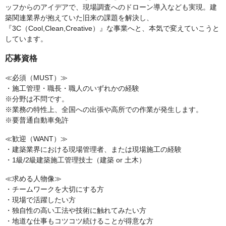
ッフからのアイデアで、現場調査へのドローン導入なども実現。建
築関連業界が抱えていた旧来の課題を解決し、
『3C（Cool,Clean,Creative）』な事業へと、本気で変えていこうと
しています。
応募資格
≪必須（MUST）≫
・施工管理・職長・職人のいずれかの経験
※分野は不問です。
※業務の特性上、全国への出張や高所での作業が発生します。
※要普通自動車免許
≪歓迎（WANT）≫
・建築業界における現場管理者、または現場施工の経験
・1級/2級建築施工管理技士（建築 or 土木）
≪求める人物像≫
・チームワークを大切にする方
・現場で活躍したい方
・独自性の高い工法や技術に触れてみたい方
・地道な仕事もコツコツ続けることが得意な方