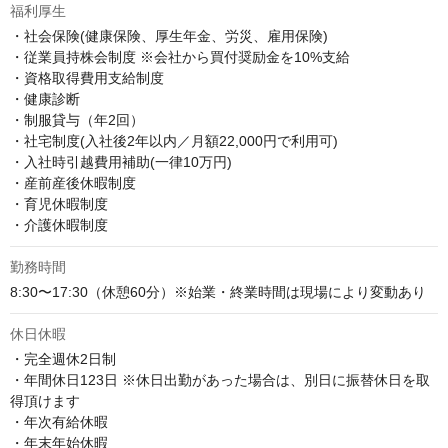
福利厚生
・社会保険(健康保険、厚生年金、労災、雇用保険)

・従業員持株会制度 ※会社から買付奨励金を10%支給

・資格取得費用支給制度

・健康診断

・制服貸与（年2回）

・社宅制度(入社後2年以内／月額22,000円で利用可)

・入社時引越費用補助(一律10万円)

・産前産後休暇制度

・育児休暇制度

・介護休暇制度
勤務時間
8:30〜17:30（休憩60分）※始業・終業時間は現場により変動あり
休日休暇
・完全週休2日制　

・年間休日123日 ※休日出勤があった場合は、別日に振替休日を取
得頂けます

・年次有給休暇

・年末年始休暇
