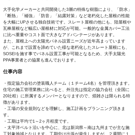
大手化学メーカーと共同開発した3層の特殊な樹脂により、「防水」
「断熱」「補強」「防音」「結露対策」など老朽化した屋根の性能
を大幅にUPさせる独自技術です。スレート屋根の他にも、陸屋根や
瓦棒屋根など幅広い屋根材に対応が可能。一般的な金属カバー工法
に比べ重量やコスト面で大きなアドバンテージがあります。
また、屋根上への太陽光パネル設置ニーズが近年高まっています
が、これまで設置を諦めていた様な老朽化したスレート屋根にも、
SOSEIを施す事でパネル設置工事が可能となるため、大手太陽光
PPA事業者との協業も進んでおります。
仕事内容
・指定協力会社の塗装職人チーム（１チーム4名）を管理頂きます。
住宅の施工管理業務に比べると、外注先は指定の協力会社（全国に
20社程）に所属するメンバーとなりますので、煩雑さは限られる特
徴があります。
・工場の安全規則などを理解し、施工計画をプランニング頂きま
す。
・工期は平均で1～2ヶ月程度です。
・太平洋ベルト沿いを中心に、北は新潟県～南は九州までが主な施
工対象地域となります。工期中は出張が発生しますが、２週間に１