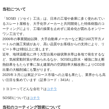
当社について
「SOSEI（ソセイ）工法」は、日本の工場や倉庫に多く使われてい
るスレート屋根を、大手化学メーカーと共同開発した特殊樹脂のコ
ーティングにより、工場の操業を止めずに延命化が図れるオンリー
ワン工法です。
2006年の事業開始以降、大手自動車メーカーなど累計160万平方メ
ートルの施工実績があり、高い品質やお客様からの支持により、リ
ピート率は9割以上に達します。
近年、地球温暖化に伴う大型台風や線状降水帯は各地で発生するな
ど、気候変動対策が求められるなか、SOSEIは防水・補強に加え断
熱効果をもたらす事に加え建屋内の空調効率大幅改善によりCO2排
出量の大幅削減にも繋がります。
2025年３月には東証グロース市場への上場も果たし、業界からも高
い注目を集めています（証券コード：341A）。
トヨコーってどんな会社？は
コチラ
SOSEIについては
コチラ
当社のコーティング技術について