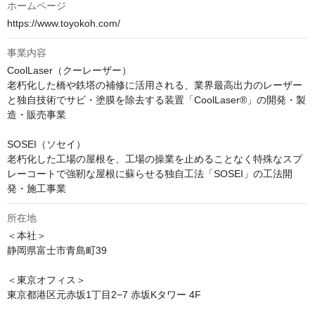
ホームページ
https://www.toyokoh.com/
事業内容
CoolLaser（クーレーザー）

老朽化した橋や鉄塔の補修に活用される、業界最高出力のレーザー
と独自技術でサビ・塗膜を除去する装置「CoolLaser®」の開発・製
造・販売事業

SOSEI（ソセイ）

老朽化した工場の屋根を、工場の操業を止めることなく特殊なスプ
レーコートで強靭な屋根に蘇らせる独自工法「SOSEI」の工法開
発・施工事業
所在地
＜本社＞

静岡県富士市青島町39

＜東京オフィス＞

東京都港区元赤坂1丁目2−7 赤坂Kタワー 4F
