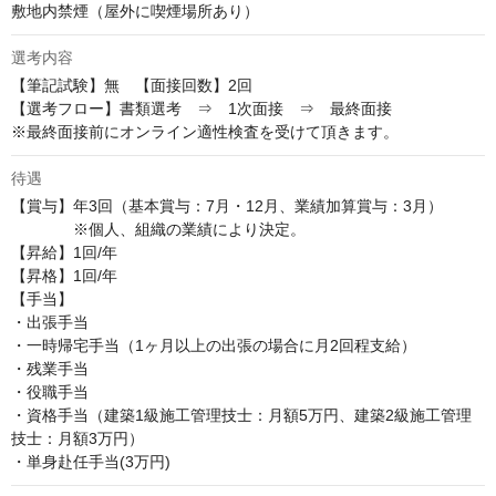
敷地内禁煙（屋外に喫煙場所あり）
選考内容
【筆記試験】無　【面接回数】2回

【選考フロー】書類選考　⇒　1次面接　⇒　最終面接

※最終面接前にオンライン適性検査を受けて頂きます。
待遇
【賞与】年3回（基本賞与：7月・12月、業績加算賞与：3月）

　　　　※個人、組織の業績により決定。

【昇給】1回/年

【昇格】1回/年

【手当】

・出張手当

・一時帰宅手当（1ヶ月以上の出張の場合に月2回程支給）

・残業手当

・役職手当

・資格手当（建築1級施工管理技士：月額5万円、建築2級施工管理
技士：月額3万円）

・単身赴任手当(3万円)