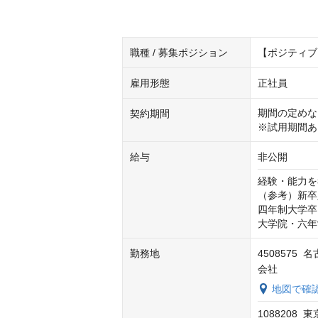
職種 / 募集ポジション
【ポジティブ
雇用形態
正社員
期間の定めな
契約期間
※試用期間あ
給与
非公開
経験・能力を
（参考）新卒
四年制大学卒　
大学院・六年制
勤務地
450857
会社
地図で確
108820