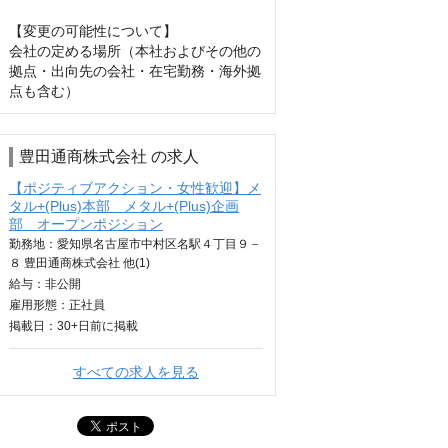
【変更の可能性について】

会社の定める場所（本社およびその他の
拠点・出向先の会社・在宅勤務・海外拠
点も含む）
豊田通商株式会社 の求人
【ポジティブアクション・女性歓迎】メ
タル+(Plus)本部 メタル+(Plus)企画
部 オープンポジション
勤務地：愛知県名古屋市中村区名駅４丁目９－
８ 豊田通商株式会社 他(1)
給与：
非公開
雇用形態：正社員
掲載日：
30+日
前に掲載
すべての求人を見る