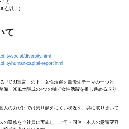
いこと
30点以上）
いて
lity/social/diversity.html
bility/human-capital-report.html
よる「D&I宣言」の下、女性活躍を最優先テーマの一つと
整備、④風土醸成の4つの軸で女性活躍を推し進める取り
個人の力だけでは乗り越えにくい状況を、共に取り除いて
スの研修を全社員に実施し、上司・同僚・本人の意識変容