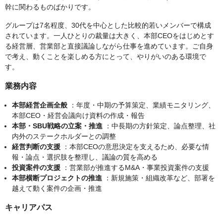
幹に関わるものばかりです。
グループは7名程度、30代を中心とした比較的若いメンバーで構成
されています。一人ひとりの裁量は大きく、本部CEOをはじめとす
る経営層、営業部と直接議論しながら仕事を進めています。ご自身
で考え、動くことを楽しめる方にとって、やりがいのある環境で
す。
業務内容
本部経営企画全般
：年度・中期の予算策定、業績モニタリング、
本部CEO・経営会議向け資料の作成・報告
本部・SBU戦略の立案・推進
：中長期の方針策定、論点整理、社
内外のステークホルダーとの調整
経営判断の支援
：本部CEOの意思決定を支えるため、必要な情
報・論点・選択肢を整理し、議論の質を高める
投資案件の支援
：営業部が推進するM&A・事業投資案件の支援
本部横断プロジェクトの推進
：新規施策・組織改革など、部署を
越えて動く案件の企画・推進
キャリアパス