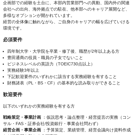
企画部での経験を土台に、本部内営業部門への異動、国内外の関連
会社への出向、海外拠点での駐在、他本部へのキャリア展開など、
多様なオプションが開かれています。
経営の全体像に触れながら、ご自身のキャリアの幅を広げていける
環境です。
必須要件
四年制大学・大学院を卒業・修了後、職歴が2年以上ある方
豊田通商の役員・職員の子女でないこと
ビジネスレベルの英語力（TOEIC730点以上）
実務経験3年以上
下記歓迎要件のいずれかに該当する実務経験を有すること
財務諸表（PL・BS・CF）の基本的な読み取りができること
歓迎要件
以下のいずれかの実務経験を有する方
戦略策定・事業計画
：仮説思考・論点整理・経営提言の実務（コン
サル・FAS・証券会社/投資銀行・事業会社問わず）
経営企画・事業企画
：予算策定、業績管理、経営会議向け資料作成