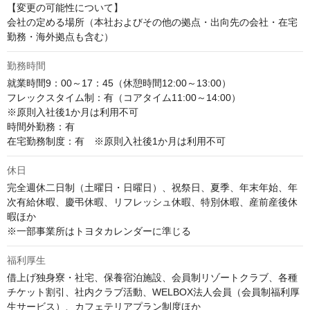
【変更の可能性について】

会社の定める場所（本社およびその他の拠点・出向先の会社・在宅
勤務・海外拠点も含む）
勤務時間
就業時間9：00～17：45（休憩時間12:00～13:00）		

フレックスタイム制：有（コアタイム11:00～14:00）

※原則入社後1か月は利用不可	

時間外勤務：有　	

在宅勤務制度：有　※原則入社後1か月は利用不可
休日
完全週休二日制（土曜日・日曜日）、祝祭日、夏季、年末年始、年
次有給休暇、慶弔休暇、リフレッシュ休暇、特別休暇、産前産後休
暇ほか

※一部事業所はトヨタカレンダーに準じる
福利厚生
借上げ独身寮・社宅、保養宿泊施設、会員制リゾートクラブ、各種
チケット割引、社内クラブ活動、WELBOX法人会員（会員制福利厚
生サービス）、カフェテリアプラン制度ほか
