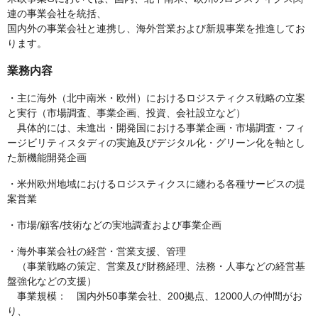
連の事業会社を統括、
国内外の事業会社と連携し、海外営業および新規事業を推進してお
ります。
業務内容
・主に海外（北中南米・欧州）におけるロジスティクス戦略の⽴案
と実⾏（市場調査、事業企画、投資、会社設⽴など）
具体的には、未進出・開発国における事業企画・市場調査・フィ
ージビリティスタディの実施及びデジタル化・グリーン化を軸とし
た新機能開発企画
・米州欧州地域におけるロジスティクスに纏わる各種サービスの提
案営業
・市場/顧客/技術などの実地調査および事業企画
・海外事業会社の経営・営業支援、管理
（事業戦略の策定、営業及び財務経理、法務・人事などの経営基
盤強化などの支援）
事業規模： 国内外50事業会社、200拠点、12000人の仲間がお
り、